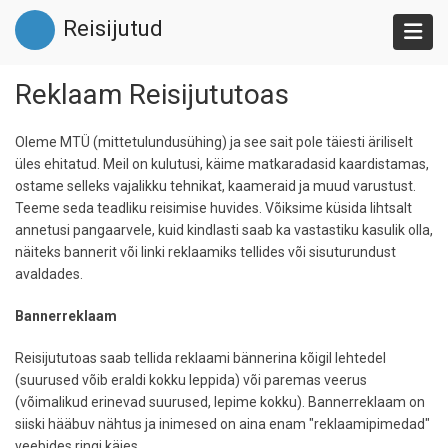
Liigu
Reisijutud
edasi
põhisisu
juurde
Reklaam Reisijututoas
Oleme MTÜ (mittetulundusühing) ja see sait pole täiesti äriliselt
üles ehitatud. Meil on kulutusi, käime matkaradasid kaardistamas,
ostame selleks vajalikku tehnikat, kaameraid ja muud varustust.
Teeme seda teadliku reisimise huvides. Võiksime küsida lihtsalt
annetusi pangaarvele, kuid kindlasti saab ka vastastiku kasulik olla,
näiteks bannerit või linki reklaamiks tellides või sisuturundust
avaldades.
Bannerreklaam
Reisijututoas saab tellida reklaami bännerina kõigil lehtedel
(suurused võib eraldi kokku leppida) või paremas veerus
(võimalikud erinevad suurused, lepime kokku). Bannerreklaam on
siiski hääbuv nähtus ja inimesed on aina enam "reklaamipimedad"
veebides ringi käies.