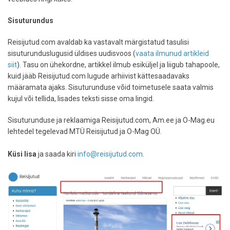
Sisuturundus
Reisijutud.com avaldab ka vastavalt märgistatud tasulisi
sisuturunduslugusid üldises uudisvoos (
vaata ilmunud artikleid
siit
). Tasu on ühekordne, artikkel ilmub esiküljel ja liigub tahapoole,
kuid jääb Reisijutud.com lugude arhiivist kättesaadavaks
määramata ajaks. Sisuturunduse võid toimetusele saata valmis
kujul või tellida, lisades teksti sisse oma lingid.
Sisuturunduse ja reklaamiga Reisijutud.com, Am.ee ja O-Mag.eu
lehtedel tegelevad MTÜ Reisijutud ja O-Mag OÜ.
Küsi lisa
ja saada kiri
info@reisijutud.com
.