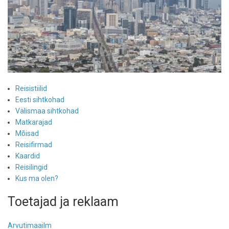
Reisistiilid
Eesti sihtkohad
Välismaa sihtkohad
Matkarajad
Mõisad
Reisifirmad
Kaardid
Reisilingid
Kus ma olen?
Toetajad ja reklaam
Arvutimaailm