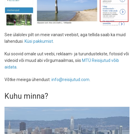
See ülalolev pilt on meie vanast veebist, aga tellida saab ka muid
lahendusi.
Küsi pakkumist
.
Kui soovid omale uut veebi, reklaam- ja turundustekste, fotosid või
videoid või muud abi võrgumaailmas, siis
MTÜ Reisijutud võib
aidata
.
Võtke meiega ühendust:
info@reisijutud.com
.
Kuhu minna?