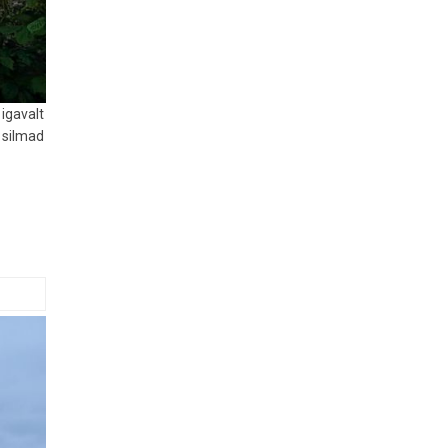
 igavalt
t silmad