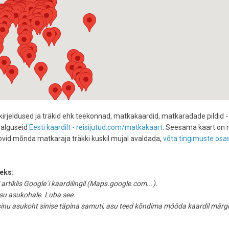
kirjeldused ja träkid ehk teekonnad, matkakaardid, matkaradade pildid -
 alguseid
Eesti kaardilt - reisijutud.com/matkakaart
. Seesama kaart on 
oovid mõnda matkaraja träkki kuskil mujal avaldada,
võta tingimuste osa
eks:
 artiklis Google´i kaardilingil (Maps.google.com...).
äsu asukohale. Luba see.
 sinu asukoht sinise täpina samuti, asu teed kõndima mööda kaardil märg