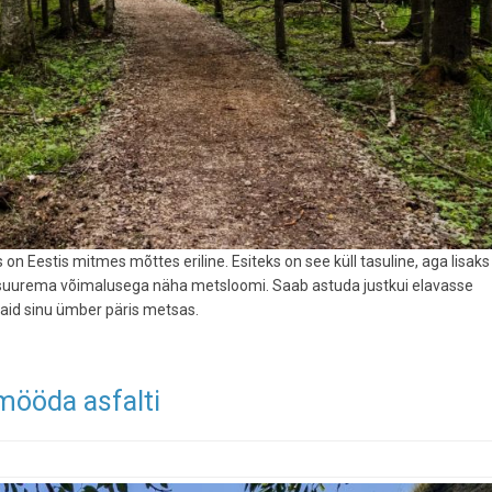
s on Eestis mitmes mõttes eriline. Esiteks on see küll tasuline, aga lisaks
a suurema võimalusega näha metsloomi. Saab astuda justkui elavasse
vaid sinu ümber päris metsas.
 mööda asfalti