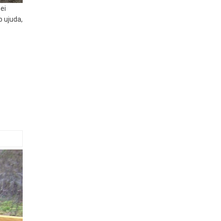
ei
b ujuda,