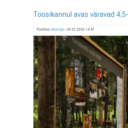
Toosikannul avas väravad 4,5
Postitas
wher2go
-
05.07.2026 14:47