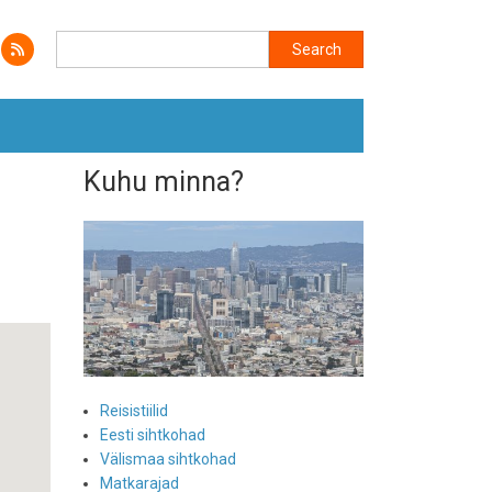
Search
Search
Kuhu minna?
Reisistiilid
Eesti sihtkohad
Välismaa sihtkohad
Matkarajad