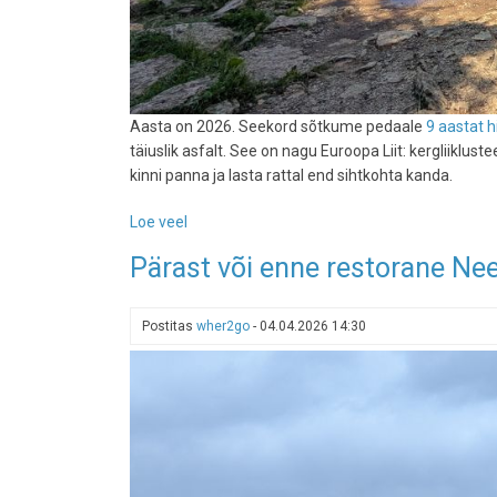
Aasta on 2026. Seekord sõtkume pedaale
9 aastat h
täiuslik asfalt. See on nagu Euroopa Liit: kergliiklust
kinni panna ja lasta rattal end sihtkohta kanda.
Loe veel
-
Jägala
Pärast või enne restorane Ne
joani
ja
tagasi
Postitas
wher2go
-
04.04.2026 14:30
rattaga
mööda
asfalti