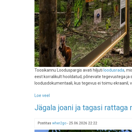
Toosikannu Looduspargis avati hiljuti
loodusrada
, mi
eest korralikult hooldatud, põnevate tegevustega j
loodusdokumentaali, kus tegevus ei toimu ekraanil, 
Loe veel
-
Toosikannul
Jägala joani ja tagasi rattaga
avas
väravad
4,5-
Postitas
wher2go
-
25.06.2026 22:22
kilomeetrine