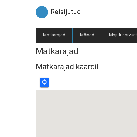
Liigu
edasi
Reisijutud
põhisisu
juurde
Matkarajad
Mõisad
Majutusarvus
Matkarajad
Matkarajad kaardil