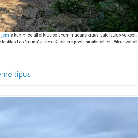
iljem
ja kummide all ei krudise enam mudane kruus, vaid laulab vaikselt,
ee lookleb Loo "muna" juurest Kostivere poole nii siledalt, et võiksid vabal
eme tipus