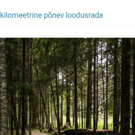
-kilomeetrine põnev loodusrada