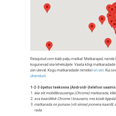
Reisijutud.com käib palju matkal. Matkarajad, nende 
kogunevad siia leheküljele. Vaata kõigi matkaradade
siin üleval. Kogu matkaradade nimekiri
on siin
. Kui s
ühendust
.
1-2-3 õpetus teekonna (Androidi-)telefoni saamis
leia siit mobiilibrauseriga (Chrome) matkarada, kliki
ava kaardilink Chrome´i brauseris, mis küsib ligipä
matkarada on punase (või sinise) joonena kaardil,
rada.