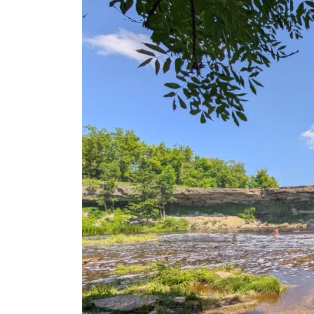
põnev
loodusrada