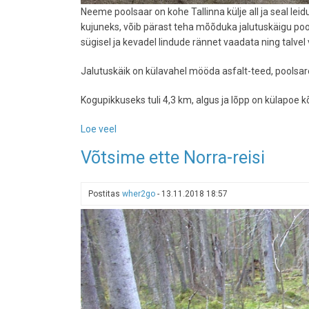
Neeme poolsaar on kohe Tallinna külje all ja seal leid
kujuneks, võib pärast teha mõõduka jalutuskäigu poolsa
sügisel ja kevadel lindude rännet vaadata ning talvel 
Jalutuskäik on külavahel mööda asfalt-teed, poolsare t
Kogupikkuseks tuli 4,3 km, algus ja lõpp on külapoe kõ
Loe veel
-
Pärast
Võtsime ette Norra-reisi
või
enne
restorane
Postitas
wher2go
-
13.11.2018 18:57
Neeme
tipus