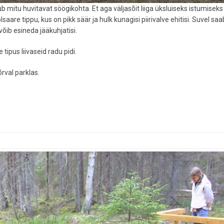
ub mitu huvitavat söögikohta. Et aga väljasõit liiga üksluiseks istumiseks 
are tippu, kus on pikk säär ja hulk kunagisi piirivalve ehitisi. Suvel saa
võib esineda jääkuhjatisi.
ipus liivaseid radu pidi.
rval parklas.