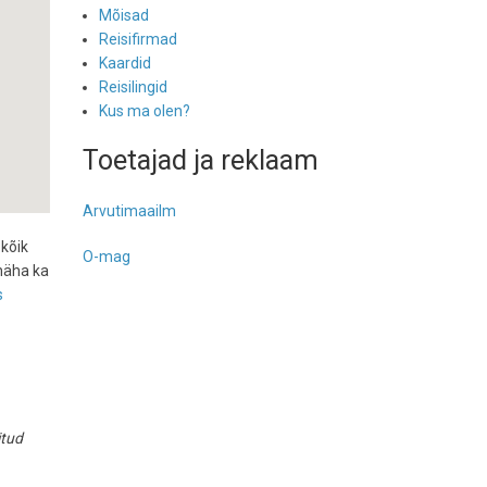
Mõisad
Reisifirmad
Kaardid
Reisilingid
Kus ma olen?
Toetajad ja reklaam
Arvutimaailm
 kõik
O-mag
näha ka
s
itud