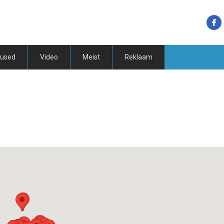
tused
Video
Meist
Reklaam