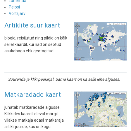
Lahemaa
Peipsi
Võrtsjärv
Artiklite suur kaart
blogid, reisijutud ning pildid on kõik
sellel kaardil, kui nad on seotud
asukohaga ehk geotagitud.
Suurenda ja kliki peakirjal. Sama kaart on ka selle lehe alguses.
Matkaradade kaart
juhatab matkaradade algusse.
Klikkides kaardil oleval märgil
viiakse matkaja edasi matkaraja
artikli juurde, kus on kogu