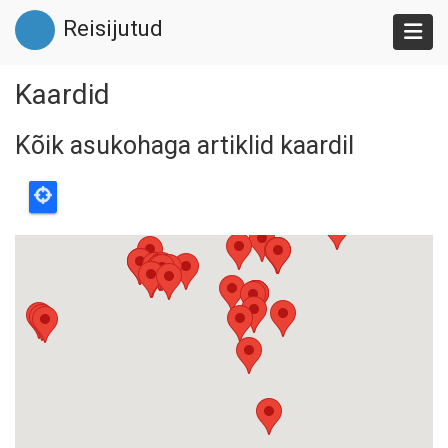
Liigu
Reisijutud
edasi
põhisisu
juurde
Kaardid
Kõik asukohaga artiklid kaardil