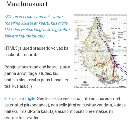
Maailmakaart
(Siin on veel üks vana asi - vaata
maailma klikitavat kaarti, kus riigile
klikkides viiakse kõigi selle riigi kohta
käivate lugude juurde)
HTML5 ja uued brauserid võivad ka
asukohta määrata.
Reisijututoas saad end kaardil paika
panna arvuti taga istudes, kui
näiteks oled reisil ja päris täpselt ei
tea, kus asud :)
Kliki sellele lingile
. See küll eksib veel üsna tihti (eriti hõredamalt
asustatud piirkondades), aga selle järgi on huvitav vaadata, kuidas
näiteks ilma GPSita kasutaja asukoht positsioneeritakse, nii
mobiilis kui arvutis.