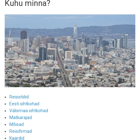
Kuhu minna?
Reisistiilid
Eesti sihtkohad
Välismaa sihtkohad
Matkarajad
Mõisad
Reisifirmad
Kaardid