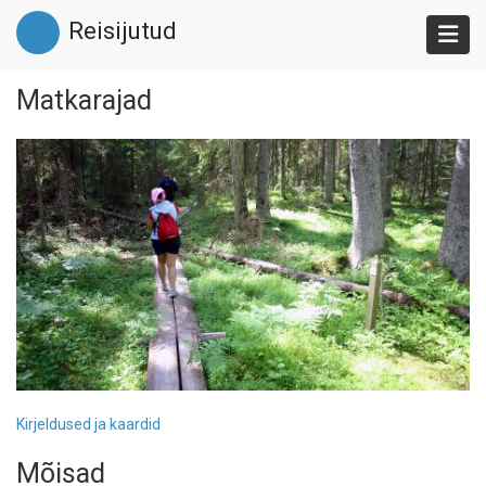
Liigu
Reisijutud
edasi
põhisisu
juurde
Matkarajad
Kirjeldused ja kaardid
Mõisad