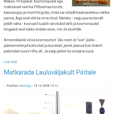
Maksis 19 kopikat. Kosmonaudid aga
mäletavad veel ka Põltsamaa borzhi,
kapsasuppi ja muid hõrgutisi, mida sai orbiidil kaalutaolekus nahka
panna. Aga seal olid ka oma ohud. Näiteks - nagu juuresolevalt
pildilt näha - koorusid tuubilt värvitükid lahti ja kosmonaudid
hingaisd neid tükke endale sisse, mis oli eluohtlik.
Ameeriklastel oli ka kosmosetoit. Üks neist oli "soe" jäätis -
jäätisematerjal külmutati ja kuivatati, järele jäänud kuiv brikett
pakendati suure rõhu all. Ja saigi jäätist ka soojana süüa.
Loe veel
-
Kosmosetoit
Matkarada Lauluväljakult Piritale
maarotile
Postitas
wher2go
-
18.10.2008 13:12