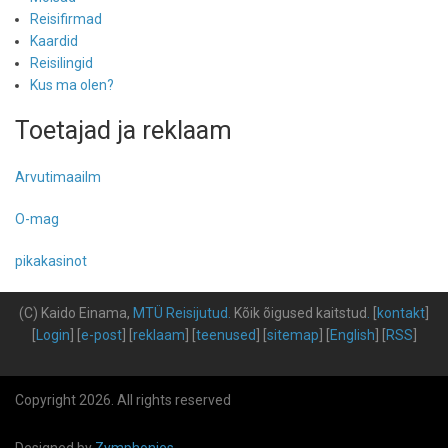
Reisifirmad
Kaardid
Reisilingid
Kus ma olen?
Toetajad ja reklaam
Arvutimaailm
O-mag
pikakasinot
(C) Kaido Einama,
MTÜ Reisijutud
.
Kõik õigused kaitstud
.
[
kontakt
]
[
Login
] [
e-post
] [
reklaam
] [
teenused
] [
sitemap
] [
English
] [
RSS
]
Copyright 2026. All rights reserved