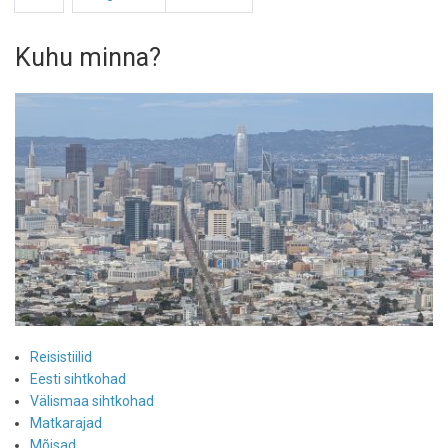
leht
leht
Kuhu minna?
Reisistiilid
Eesti sihtkohad
Välismaa sihtkohad
Matkarajad
Mõisad