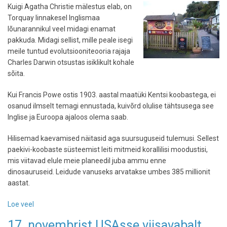
Kuigi Agatha Christie mälestus elab, on
Torquay linnakesel Inglismaa
lõunarannikul veel midagi enamat
pakkuda. Midagi sellist, mille peale isegi
meile tuntud evolutsiooniteooria rajaja
Charles Darwin otsustas isiklikult kohale
sõita.
Kui Francis Powe ostis 1903. aastal maatüki Kentsi koobastega, ei
osanud ilmselt temagi ennustada, kuivõrd olulise tähtsusega see
Inglise ja Euroopa ajaloos olema saab.
Hilisemad kaevamised näitasid aga suursuguseid tulemusi. Sellest
paekivi-koobaste süsteemist leiti mitmeid korallilisi moodustisi,
mis viitavad elule meie planeedil juba ammu enne
dinosauruseid. Leidude vanuseks arvatakse umbes 385 millionit
aastat.
Loe veel
-
Charles
17. novembrist USAsse viisavabalt
Darwini