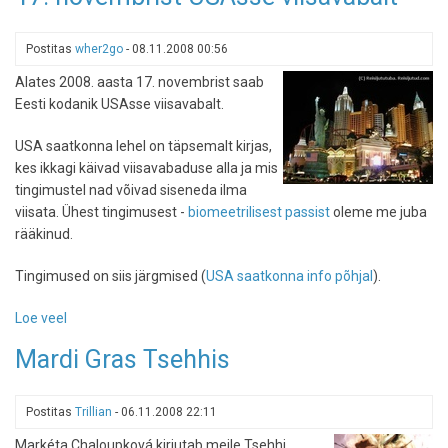
jälgedes
Postitas
wher2go
-
08.11.2008 00:56
Alates 2008. aasta 17. novembrist saab
Eesti kodanik USAsse viisavabalt.
USA saatkonna lehel on täpsemalt kirjas,
kes ikkagi käivad viisavabaduse alla ja mis
tingimustel nad võivad siseneda ilma
viisata. Ühest tingimusest -
biomeetrilisest passist
oleme me juba
rääkinud.
Tingimused on siis järgmised (
USA saatkonna info põhjal
).
Loe veel
-
17.
Mardi Gras Tsehhis
novembrist
USAsse
viisavabalt
Postitas
Trillian
-
06.11.2008 22:11
Markéta Chaloupková kirjutab meile Tsehhi