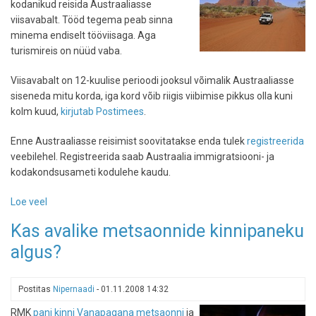
kodanikud reisida Austraaliasse
viisavabalt. Tööd tegema peab sinna
minema endiselt tööviisaga. Aga
turismireis on nüüd vaba.
Viisavabalt on 12-kuulise perioodi jooksul võimalik Austraaliasse
siseneda mitu korda, iga kord võib riigis viibimise pikkus olla kuni
kolm kuud,
kirjutab Postimees
.
Enne Austraaliasse reisimist soovitatakse enda tulek
registreerida
veebilehel. Registreerida saab Austraalia immigratsiooni- ja
kodakondsusameti kodulehe kaudu.
Loe veel
-
Austraalia
Kas avalike metsaonnide kinnipaneku
sai
algus?
viisavabaks
Postitas
Nipernaadi
-
01.11.2008 14:32
RMK
pani kinni Vanapagana metsaonni
ja