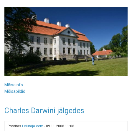
Mõisainfo
Mõisapildid
Charles Darwini jälgedes
Postitas
Leiutaja.com
-
09.11.2008 11:06