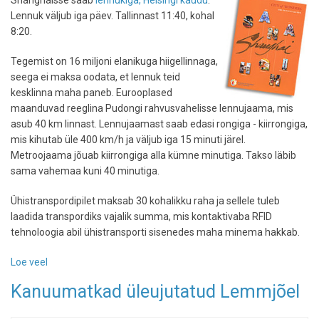
Shanghaisse saab
lennukiga, Helsingi kaudu
.
Lennuk väljub iga päev. Tallinnast 11:40, kohal
8:20.
Tegemist on 16 miljoni elanikuga hiigellinnaga,
seega ei maksa oodata, et lennuk teid
kesklinna maha paneb. Eurooplased
maanduvad reeglina Pudongi rahvusvahelisse lennujaama, mis
asub 40 km linnast. Lennujaamast saab edasi rongiga - kiirrongiga,
mis kihutab üle 400 km/h ja väljub iga 15 minuti järel.
Metroojaama jõuab kiirrongiga alla kümne minutiga. Takso läbib
sama vahemaa kuni 40 minutiga.
Ühistranspordipilet maksab 30 kohalikku raha ja sellele tuleb
laadida transpordiks vajalik summa, mis kontaktivaba RFID
tehnoloogia abil ühistransporti sisenedes maha minema hakkab.
Loe veel
-
Kuidas
Kanuumatkad üleujutatud Lemmjõel
saada
Shanghaisse