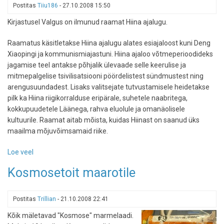
kinnipaneku
Postitas
Tiiu186
-
27.10.2008 15:50
algus?
Kirjastusel Valgus on ilmunud raamat Hiina ajalugu.
Raamatus käsitletakse Hiina ajalugu alates esiajaloost kuni Deng
Xiaopingi ja kommunismiajastuni. Hiina ajaloo võtmeperioodideks
jagamise teel antakse põhjalik ülevaade selle keerulise ja
mitmepalgelise tsivilisatsiooni pöördelistest sündmustest ning
arengusuundadest. Lisaks valitsejate tutvustamisele heidetakse
pilk ka Hiina riigikorralduse eripärale, suhetele naabritega,
kokkupuudetele Läänega, rahva eluolule ja omanäolisele
kultuurile. Raamat aitab mõista, kuidas Hiinast on saanud üks
maailma mõjuvõimsamaid riike.
Loe veel
-
Hiina
Kosmosetoit maarotile
ajalugu
Postitas
Trillian
-
21.10.2008 22:41
Kõik mäletavad "Kosmose" marmelaadi.