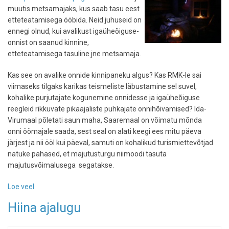
muutis metsamajaks, kus saab tasu eest
etteteatamisega ööbida. Neid juhuseid on
ennegi olnud, kui avalikust igaüheõiguse-
onnist on saanud kinnine,
etteteatamisega tasuline jne metsamaja.
Kas see on avalike onnide kinnipaneku algus? Kas RMK-le sai
viimaseks tilgaks karikas teismeliste läbustamine sel suvel,
kohalike purjutajate kogunemine onnidesse ja igaüheõiguse
reegleid rikkuvate pikaajaliste puhkajate onnihõivamised? Ida-
Virumaal põletati saun maha, Saaremaal on võimatu mõnda
onni öömajale saada, sest seal on alati keegi ees mitu päeva
järjest ja nii ööl kui päeval, samuti on kohalikud turismiettevõtjad
natuke pahased, et majutusturgu niimoodi tasuta
majutusvõimalusega segatakse.
Loe veel
-
Kas
Hiina ajalugu
avalike
metsaonnide