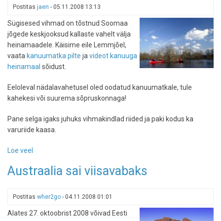
Postitas
jaen
-
05.11.2008 13:13
Sügisesed vihmad on tõstnud Soomaa
jõgede keskjooksud kallaste vahelt välja
heinamaadele. Käisime eile Lemmjõel,
vaata
kanuumatka pilte
ja
videot kanuuga
heinamaal
sõidust.
Eeloleval nädalavahetusel oled oodatud kanuumatkale, tule
kahekesi või suurema sõpruskonnaga!
Pane selga igaks juhuks vihmakindlad riided ja paki kodus ka
varuriide kaasa.
Loe veel
-
Kanuumatkad
Austraalia sai viisavabaks
üleujutatud
Lemmjõel
Postitas
wher2go
-
04.11.2008 01:01
Alates 27. oktoobrist 2008 võivad Eesti