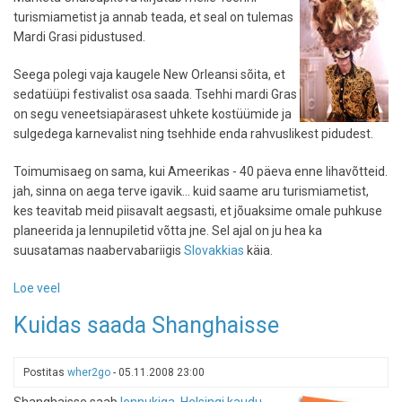
turismiametist ja annab teada, et seal on tulemas
Mardi Grasi pidustused.
Seega polegi vaja kaugele New Orleansi sõita, et
sedatüüpi festivalist osa saada. Tsehhi mardi Gras
on segu veneetsiapärasest uhkete kostüümide ja
sulgedega karnevalist ning tsehhide enda rahvuslikest pidudest.
Toimumisaeg on sama, kui Ameerikas - 40 päeva enne lihavõtteid.
jah, sinna on aega terve igavik... kuid saame aru turismiametist,
kes teavitab meid piisavalt aegsasti, et jõuaksime omale puhkuse
planeerida ja lennupiletid võtta jne. Sel ajal on ju hea ka
suusatamas naabervabariigis
Slovakkias
käia.
Loe veel
-
Mardi
Kuidas saada Shanghaisse
Gras
Tsehhis
Postitas
wher2go
-
05.11.2008 23:00