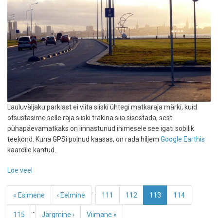
Lauluväljaku parklast ei viita siiski ühtegi matkaraja märki, kuid
otsustasime selle raja siiski träkina siia sisestada, sest
pühapäevamatkaks on linnastunud inimesele see igati sobilik
teekond. Kuna GPSi polnud kaasas, on rada hiljem
Google Earthis
kaardile kantud.
Loe veel
-
Matkarada
Pagination
…
Lauluväljakult
Esimene
« Esimene
Eelmine
‹ Eelmine
Page
111
Page
112
Eesolev
113
Page
114
Piritale
leht
leht
leht
…
Page
115
Järgmine
Järgmine ›
Viimane
Viimane »