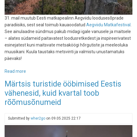
31. mail muutub Eesti matkapealinn Aegviidu loodusesõprade
paradiisiks, sest seal toimub kauaoodatud
Aegviidu Matkafestival
.
See ainulaadne sündmus pakub midagi igale vanusele ja maitsele
– alates südameid paitavatest loodusretkedest ja inspireerivatest
esinejatest kuni maitsvate metsaköögi hõrgutiste ja meeleoluka
muusikani. Kuula taustaks metsvinti ja valmistu unustamatuks
päevaks!
Read more
about
Varsti
Märtsis turistide ööbimised Eestis
toimub
vähenesid, kuid kvartal toob
matkafestival
-
rõõmusõnumeid
seal,
kus
kõik
Submitted by
wher2go
on
09.05.2025 22:17
matkateed
ristuvad