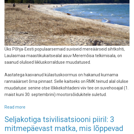
Üks Põhja-Eesti populaarsemaid suviseid mereäärseid sihtkohti,
Laulasmaa maastikukaitsealal asuv Meremõisa telkimisala, on
saanud olulised liikluskorralduse muudatused.
Aastatega kasvanud külastuskoormus on hakanud kurnama
rannaäärset õrna pinnast. Selle kaitseks on RMK teinud alal olulise
muudatuse: senine otse lõkkekohtadeni viiv tee on suvehooajal (1.
maist kuni 30. septembrini) mootorsõidukitele suletud.
Read more
about
Meremõisa
Seljakotiga tsivilisatsiooni piiril: 3
telkimisalal
mitmepäevast matka, mis lõppevad
kehtib
uus