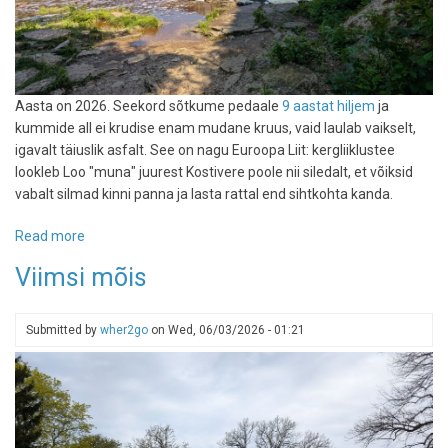
Aasta on 2026. Seekord sõtkume pedaale
9 aastat hiljem
ja
kummide all ei krudise enam mudane kruus, vaid laulab vaikselt,
igavalt täiuslik asfalt. See on nagu Euroopa Liit: kergliiklustee
lookleb Loo "muna" juurest Kostivere poole nii siledalt, et võiksid
vabalt silmad kinni panna ja lasta rattal end sihtkohta kanda.
Read more
about
Jägala
Viimsi mõis
joani
ja
tagasi
Submitted by
wher2go
on
Wed, 06/03/2026 - 01:21
rattaga
mööda
asfalti