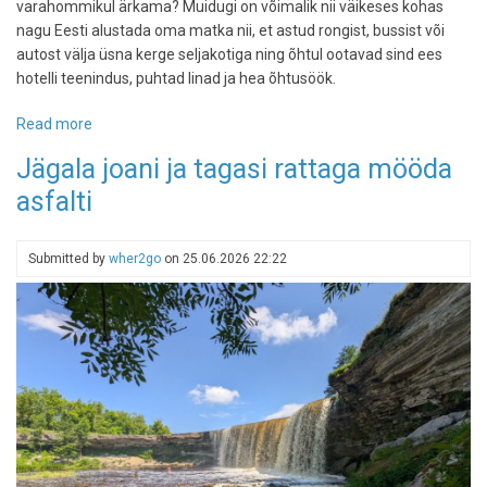
varahommikul ärkama? Muidugi on võimalik nii väikeses kohas
nagu Eesti alustada oma matka nii, et astud rongist, bussist või
autost välja üsna kerge seljakotiga ning õhtul ootavad sind ees
hotelli teenindus, puhtad linad ja hea õhtusöök.
Read more
about
Seljakotiga
Jägala joani ja tagasi rattaga mööda
tsivilisatsiooni
asfalti
piiril:
3
mitmepäevast
Submitted by
wher2go
on
25.06.2026 22:22
matka,
mis
lõppevad
pehmes
voodis