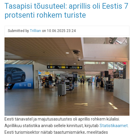
Pärast
Tasapisi tõusuteel: aprillis oli Eestis 7
või
protsenti rohkem turiste
enne
restorane
Neeme
Submitted by
Trillian
on
10.06.2025 23:24
tipus
Eesti tänavatel ja majutusasutustes oli aprillis rohkem külalisi.
Aprillikuu statistika annab sellele kinnitust, kirjutab
Statistikaamet
.
Eesti turismisektor näitab taastumismärke, meelitades