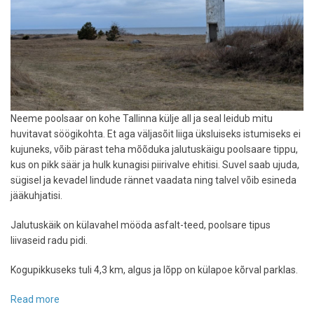
Neeme poolsaar on kohe Tallinna külje all ja seal leidub mitu
huvitavat söögikohta. Et aga väljasõit liiga üksluiseks istumiseks ei
kujuneks, võib pärast teha mõõduka jalutuskäigu poolsaare tippu,
kus on pikk säär ja hulk kunagisi piirivalve ehitisi. Suvel saab ujuda,
sügisel ja kevadel lindude rännet vaadata ning talvel võib esineda
jääkuhjatisi.
Jalutuskäik on külavahel mööda asfalt-teed, poolsare tipus
liivaseid radu pidi.
Kogupikkuseks tuli 4,3 km, algus ja lõpp on külapoe kõrval parklas.
Read more
about