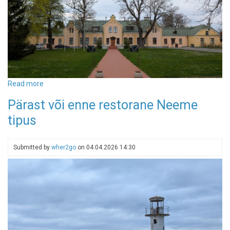
Read more
about
Viimsi
Pärast või enne restorane Neeme
mõis
tipus
Submitted by
wher2go
on
04.04.2026 14:30