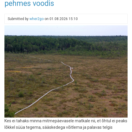
pehmes voodis
parkimiskord
Submitted by
wher2go
on
01.08.2026 15:10
Kes ei tahaks minna mitmepäevasele matkale nii, et õhtul ei peaks
lõkkel süüa tegema, sääskedega võitlema ja palavas telgis