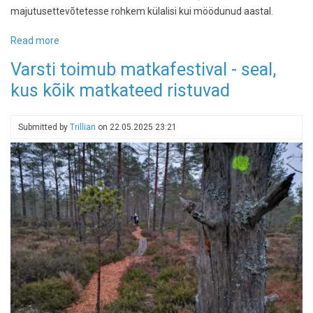
majutusettevõtetesse rohkem külalisi kui möödunud aastal.
Read more
about
Tasapisi
Varsti toimub matkafestival - seal,
tõusuteel:
kus kõik matkateed ristuvad
aprillis
oli
Eestis
Submitted by
Trillian
on
22.05.2025 23:21
7
protsenti
rohkem
turiste