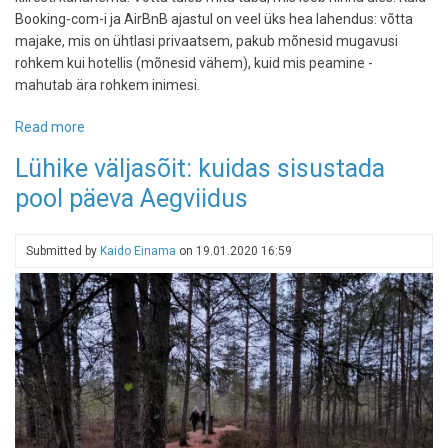
Booking-com-i ja AirBnB ajastul on veel üks hea lahendus: võtta
majake, mis on ühtlasi privaatsem, pakub mõnesid mugavusi
rohkem kui hotellis (mõnesid vähem), kuid mis peamine -
mahutab ära rohkem inimesi.
Read more
about
Ela
Lühike väljasõit: kuidas sisustada
majas:
pool päeva Aegviidus
majutuselamuse
trend
Eestis
Submitted by
Kaido Einama
on
19.01.2020 16:59
on
väikesed
majakesed