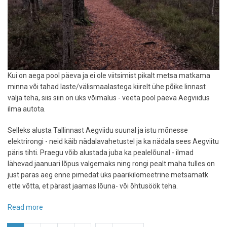
Kui on aega pool päeva ja ei ole viitsimist pikalt metsa matkama
minna või tahad laste/välismaalastega kiirelt ühe põike linnast
välja teha, siis siin on üks võimalus - veeta pool päeva Aegviidus
ilma autota.
Selleks alusta Tallinnast Aegviidu suunal ja istu mõnesse
elektrirongi - neid käib nädalavahetustel ja ka nädala sees Aegviitu
päris tihti. Praegu võib alustada juba ka pealelõunal - ilmad
lähevad jaanuari lõpus valgemaks ning rongi pealt maha tulles on
just paras aeg enne pimedat üks paarikilomeetrine metsamatk
ette võtta, et pärast jaamas lõuna- või õhtusöök teha.
Read more
about
Lühike