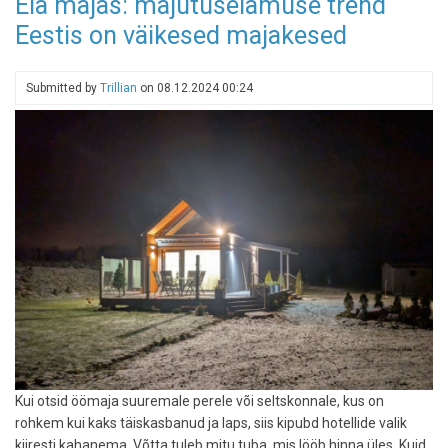
Ela majas: majutuselamuse trend
turistide
Eestis on väikesed majakesed
ööbimised
Eestis
vähenesid,
Submitted by
Trillian
on
08.12.2024 00:24
kuid
kvartal
toob
rõõmusõnumeid
Kui otsid öömaja suuremale perele või seltskonnale, kus on
rohkem kui kaks täiskasbanud ja laps, siis kipubd hotellide valik
kiiresti kahanema. Võtta tuleb mitu tuba, mis lööb hinna üles. Kuid