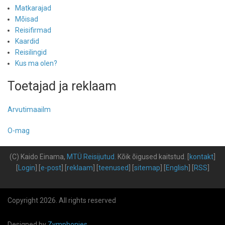
Matkarajad
Mõisad
Reisifirmad
Kaardid
Reisilingid
Kus ma olen?
Toetajad ja reklaam
Arvutimaailm
O-mag
(C) Kaido Einama,
MTÜ Reisijutud
.
Kõik õigused kaitstud
.
[
kontakt
]
[
Login
] [
e-post
] [
reklaam
] [
teenused
] [
sitemap
] [
English
] [
RSS
]
Copyright 2026. All rights reserved
Designed by
Zymphonies