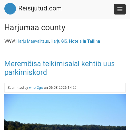
Skip
Reisijutud.com
to
main
content
Harjumaa county
WWW:
Harju Maavalitsus
,
Harju GIS
.
Hotels in Tallinn
Meremõisa telkimisalal kehtib uus
parkimiskord
Submitted by
wher2go
on
06.08.2026 14:25