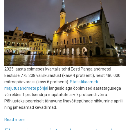
2025. aasta esimeses kvartalis tehti Eesti Panga andmetel
Eestisse 775 208 väliskülastust (kasv 4 protsenti), neist 480 000
mitmepäevareisi (kasv 6 protsenti).
Statistikaameti
majutusandmete põhjal
langesid aga ööbimised aastatagusega
võrreldes 1 protsendi ja majutatute arv 7 protsendi võrra.
Põhjusteks peamiselt tänavune lihavõttepühade nihkumine aprilli
ning jahedamad kevadilmad.
Read more
about
Märtsis