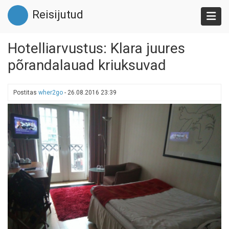
Liigu
Reisijutud
edasi
põhisisu
juurde
Hotelliarvustus: Klara juures
põrandalauad kriuksuvad
Postitas
wher2go
-
26.08.2016 23:39