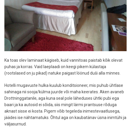
Ka toas olev laminaat kägiseb, kuid vannitoas paistab kõik olevat
puhas ja korras. Vaid laeplaadi on keegi pikem külastaja
(rootslased on ju pikad) natuke paigast löönud duši alla minnes.
Hotelli mugavuste hulka kuulub konditsioneer, mis puhub ühtlase
sahinaga nii sooja/külma juurde või maha keerates. Aken avaneb
Drottninggatanile, aga kuna seal pole läheduses ühtki pubi ega
baari ja ka autosid ei sõida, siis mingit lärmi prantsuse rõduga
aknast sisse ei kosta. Pigem võib tegeleda inimestevaatlusega,
jäädes ise nähtamatuks. Õhtul aga on kaubatänav üsna inimtühi ja
väljasurnud.