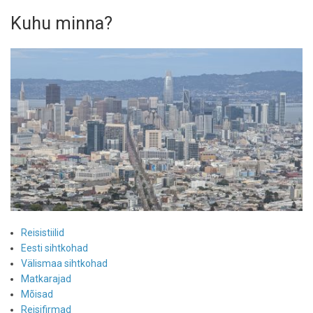
Kuhu minna?
Reisistiilid
Eesti sihtkohad
Välismaa sihtkohad
Matkarajad
Mõisad
Reisifirmad