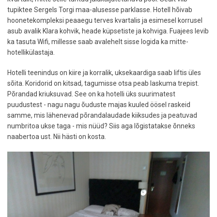
tupiktee Sergels Torgi maa-alusesse parklasse. Hotell hõivab
hoonetekompleksi peaaegu terves kvartalis ja esimesel korrusel
asub avalik Klara kohvik, heade küpsetiste ja kohviga. Fuajees levib
ka tasuta Wifi, millesse saab avalehelt sisse logida ka mitte-
hotellikülastaja.
Hotelli teenindus on kiire ja korralik, uksekaardiga saab liftis üles
sõita. Koridorid on kitsad, tagumisse otsa peab laskuma trepist.
Põrandad kriuksuvad. See on ka hotelli üks suurimatest
puudustest - nagu nagu õuduste majas kuuled öösel raskeid
samme, mis lähenevad põrandalaudade kiiksudes ja peatuvad
numbritoa ukse taga - mis nüüd? Siis aga lõgistatakse õnneks
naabertoa ust. Nii hästi on kosta.