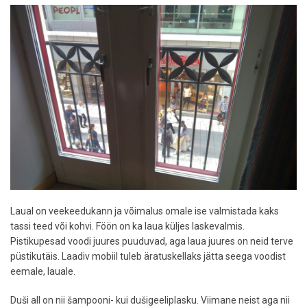
Laual on veekeedukann ja võimalus omale ise valmistada kaks
tassi teed või kohvi. Föön on ka laua küljes laskevalmis.
Pistikupesad voodi juures puuduvad, aga laua juures on neid terve
püstikutäis. Laadiv mobiil tuleb äratuskellaks jätta seega voodist
eemale, lauale.
Duši all on nii šampooni- kui dušigeeliplasku. Viimane neist aga nii