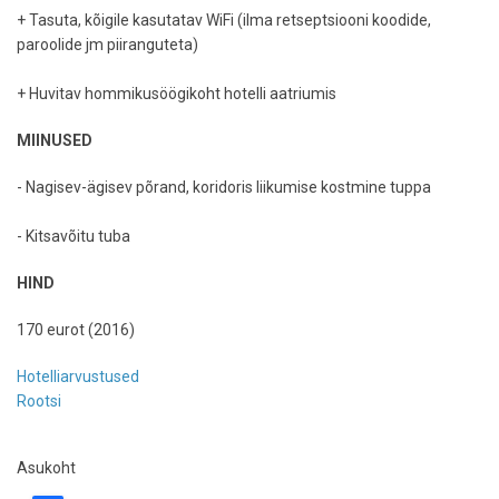
+ Tasuta, kõigile kasutatav WiFi (ilma retseptsiooni koodide,
paroolide jm piiranguteta)
+ Huvitav hommikusöögikoht hotelli aatriumis
MIINUSED
- Nagisev-ägisev põrand, koridoris liikumise kostmine tuppa
- Kitsavõitu tuba
HIND
170 eurot (2016)
Hotelliarvustused
Rootsi
Asukoht