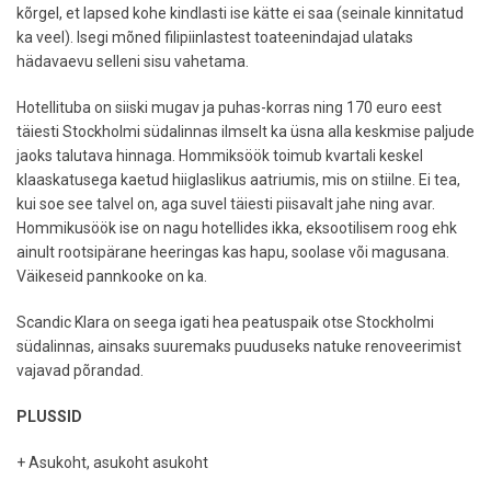
kõrgel, et lapsed kohe kindlasti ise kätte ei saa (seinale kinnitatud
ka veel). Isegi mõned filipiinlastest toateenindajad ulataks
hädavaevu selleni sisu vahetama.
Hotellituba on siiski mugav ja puhas-korras ning 170 euro eest
täiesti Stockholmi südalinnas ilmselt ka üsna alla keskmise paljude
jaoks talutava hinnaga. Hommiksöök toimub kvartali keskel
klaaskatusega kaetud hiiglaslikus aatriumis, mis on stiilne. Ei tea,
kui soe see talvel on, aga suvel täiesti piisavalt jahe ning avar.
Hommikusöök ise on nagu hotellides ikka, eksootilisem roog ehk
ainult rootsipärane heeringas kas hapu, soolase või magusana.
Väikeseid pannkooke on ka.
Scandic Klara on seega igati hea peatuspaik otse Stockholmi
südalinnas, ainsaks suuremaks puuduseks natuke renoveerimist
vajavad põrandad.
PLUSSID
+ Asukoht, asukoht asukoht