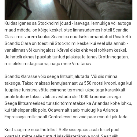
Kuidas iganes sa Stockholmi jõuad - laevaga, lennukiga või autoga
maad mööda, on kõige keskel, otse linnasüdames hotell Scandic
Clara, mis varem kuulus Scandicu nüüdseks omandatud Rica ketti.
Scandic Clara on tõesti nii Stockholmi keskel kui veel olla annab -
vanalinnas või kuningalossi kõrval oleks ehk veel rohkem keskel.
Ja hotelli aknast paistab tuntud jalakäijate tänav Drottninggatan,
mis oleks midagi sama, nagu meie Viru tänav.
Scandic Klarasse võib seega lihtsalt jalutada. Või siis minna
taksoga. Takso maksab lennujaamast
ca
550 rootsi krooni, aga kui
tüüpilise turistina võtta esimene terminali ukse taga kärarikkalt
peale kutsuv takso, võib arvestada üle 1000-kroonise arvega.
Seega lihtsameelsed turistid tõmmatakse ka Arlandas kohe lohku,
kui tähelepanelik pole. Odavamalt saab muidugi ka Arlanda
Expressiga, mille pealt Centralenist on vaid paar minutit jalutada.
Kuid räägime nüüd hotellist. Selle sissepääs asub teisel pool
kvartalit, mitte selle tuntud jalakäijatetänava pool. Sealt viib