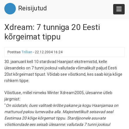
Liigu
Reisijutud
edasi
põhisisu
juurde
Xdream: 7 tunniga 20 Eesti
kõrgeimat tippu
Postitas
Trillian
-
22.12.2004 16:24
30. jaanuaril kell 10 stardivad Haanjast ekstremistid, kelle
ülesandeks on 7 tunni jooksul vallutada võimalikult paljud Eesti
20st kõrgeimast tipust. Võidab see võistkond, kes saab kirja kõige
rohkem tippe.
Võistluse, millel nimeks Winter Xdream2005, ülesanne ütleb
järgmist:
"
On südatalv, õues valitseb krõbe pakane ja kogu Haanjamaa on
mattunud paksu lumevaiba alla. Majesteetlikult seisavad seal
Eestimaa 20 kõige kõrgemat tippu. Stardijoonele asuvate
võistkondade ees seisab ülesanne: vallutada 7 tunni jooksul