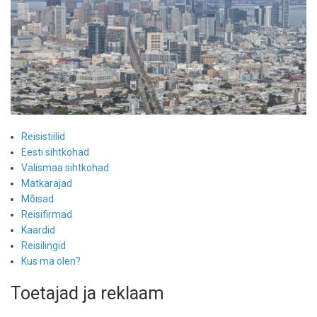
Reisistiilid
Eesti sihtkohad
Välismaa sihtkohad
Matkarajad
Mõisad
Reisifirmad
Kaardid
Reisilingid
Kus ma olen?
Toetajad ja reklaam