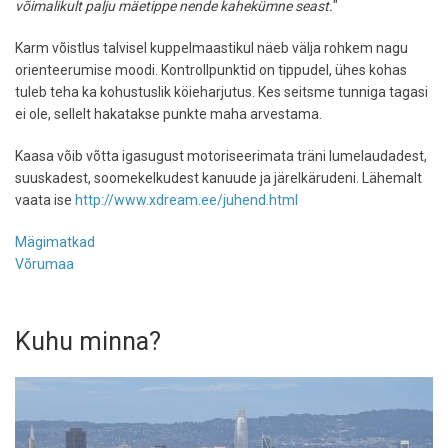
võimalikult palju mäetippe nende kahekümne seast.
"
Karm võistlus talvisel kuppelmaastikul näeb välja rohkem nagu
orienteerumise moodi. Kontrollpunktid on tippudel, ühes kohas
tuleb teha ka kohustuslik köieharjutus. Kes seitsme tunniga tagasi
ei ole, sellelt hakatakse punkte maha arvestama.
Kaasa võib võtta igasugust motoriseerimata träni lumelaudadest,
suuskadest, soomekelkudest kanuude ja järelkärudeni. Lähemalt
vaata ise
http://www.xdream.ee/juhend.html
Mägimatkad
Võrumaa
Kuhu minna?