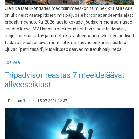
Üleni kaitseülikondades meditsiinimeeskonna minek kruiisilaevale
on üks neist vaatepiltidest, mis paljudele koroonapandeemia ajast
eredalt meenub. Kui 2026. aasta kevadel jõudsid meieni sarnased
kaadrid laeval MV Hondius puhkenud hantaviiruse intsidendist,
mõjus see kui tuttav ja murettekitav stsenaarium. Sellised uudised
toidavad visalt püsivat müüti, et kruiisilaevad on kui hiiglaslikud
ujuvad "petri tassid", kus viirused saavad muretult paljuneda.
Loe veel
-
Tõde
Tripadvisor reastas 7 meeldejäävat
ujuvatest
allveeseiklust
minilinnadest:
kas
kruiisilaev
Postitas
Trillian
-
15.07.2026 12:37
on
turvalisim
puhkus
või
haiguste
kasvulava?