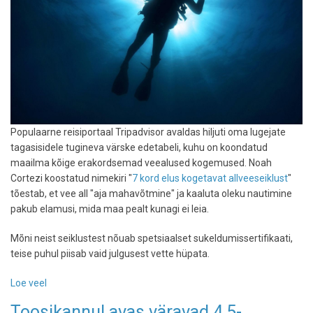
Populaarne reisiportaal Tripadvisor avaldas hiljuti oma lugejate
tagasisidele tugineva värske edetabeli, kuhu on koondatud
maailma kõige erakordsemad veealused kogemused. Noah
Cortezi koostatud nimekiri "
7 kord elus kogetavat allveeseiklust
"
tõestab, et vee all "aja mahavõtmine" ja kaaluta oleku nautimine
pakub elamusi, mida maa pealt kunagi ei leia.
Mõni neist seiklustest nõuab spetsiaalset sukeldumissertifikaati,
teise puhul piisab vaid julgusest vette hüpata.
Loe veel
-
Tripadvisor
Toosikannul avas väravad 4,5-