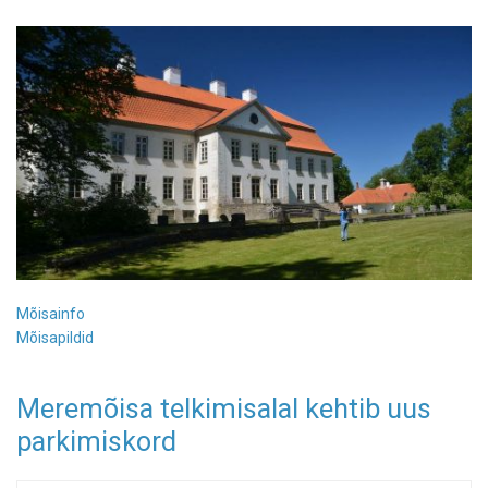
Mõisainfo
Mõisapildid
Meremõisa telkimisalal kehtib uus
parkimiskord