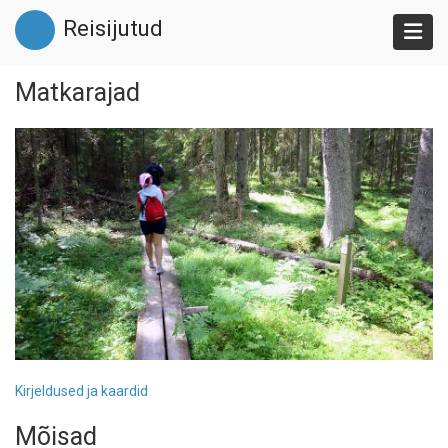
Liigu
Reisijutud
edasi
põhisisu
juurde
Matkarajad
Kirjeldused ja kaardid
Mõisad