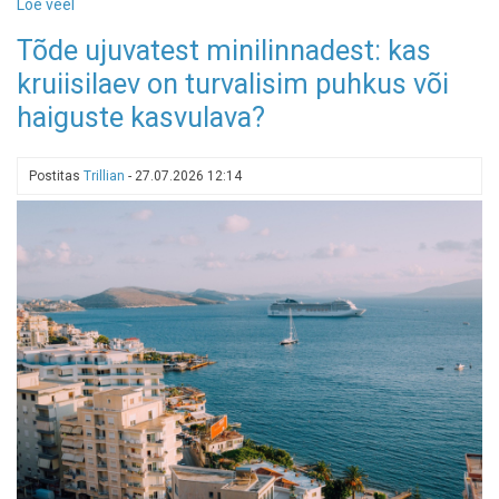
Loe veel
-
Peipsi
Tõde ujuvatest minilinnadest: kas
rannikul
kruiisilaev on turvalisim puhkus või
avab
uksed
haiguste kasvulava?
Kurro
loodusspaa
Postitas
Trillian
-
27.07.2026 12:14