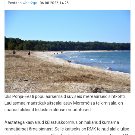
Postitas
wher2go
-
06.08.2026 14:25
Üks Põhja-Eesti populaarsemaid suviseid mereäärseid sihtkohti,
Laulasmaa maastikukaitsealal asuv Meremõisa telkimisala, on
saanud olulised liikluskorralduse muudatused.
Aastatega kasvanud külastuskoormus on hakanud kurnama
rannaäärset õrna pinnast. Selle kaitseks on RMK teinud alal olulise