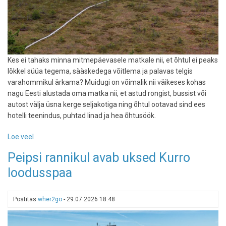
Kes ei tahaks minna mitmepäevasele matkale nii, et õhtul ei peaks
lõkkel süüa tegema, sääskedega võitlema ja palavas telgis
varahommikul ärkama? Muidugi on võimalik nii väikeses kohas
nagu Eesti alustada oma matka nii, et astud rongist, bussist või
autost välja üsna kerge seljakotiga ning õhtul ootavad sind ees
hotelli teenindus, puhtad linad ja hea õhtusöök.
Loe veel
-
Seljakotiga
Peipsi rannikul avab uksed Kurro
tsivilisatsiooni
loodusspaa
piiril:
3
mitmepäevast
Postitas
wher2go
-
29.07.2026 18:48
matka,
mis
lõppevad