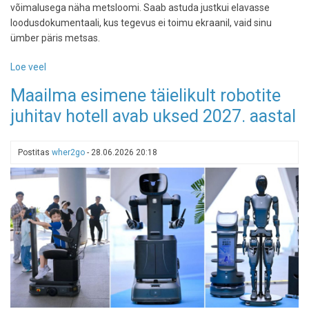
võimalusega näha metsloomi. Saab astuda justkui elavasse
loodusdokumentaali, kus tegevus ei toimu ekraanil, vaid sinu
ümber päris metsas.
Loe veel
-
Toosikannul
Maailma esimene täielikult robotite
avas
juhitav hotell avab uksed 2027. aastal
väravad
4,5-
kilomeetrine
Postitas
wher2go
-
28.06.2026 20:18
põnev
loodusrada