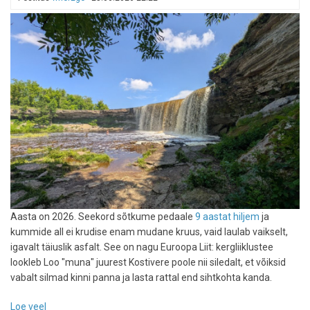
Londonisse
Aasta on 2026. Seekord sõtkume pedaale
9 aastat hiljem
ja
kummide all ei krudise enam mudane kruus, vaid laulab vaikselt,
igavalt täiuslik asfalt. See on nagu Euroopa Liit: kergliiklustee
lookleb Loo "muna" juurest Kostivere poole nii siledalt, et võiksid
vabalt silmad kinni panna ja lasta rattal end sihtkohta kanda.
Loe veel
-