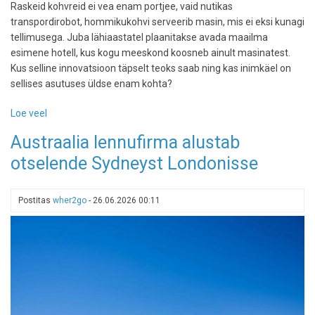
Raskeid kohvreid ei vea enam portjee, vaid nutikas
transpordirobot, hommikukohvi serveerib masin, mis ei eksi kunagi
tellimusega. Juba lähiaastatel plaanitakse avada maailma
esimene hotell, kus kogu meeskond koosneb ainult masinatest.
Kus selline innovatsioon täpselt teoks saab ning kas inimkäel on
sellises asutuses üldse enam kohta?
Loe veel
-
Maailma
Austraalia lennufirma alustab
esimene
otselende Sydneyst Londonisse
täielikult
robotite
juhitav
Postitas
wher2go
-
26.06.2026 00:11
hotell
avab
uksed
2027.
aastal