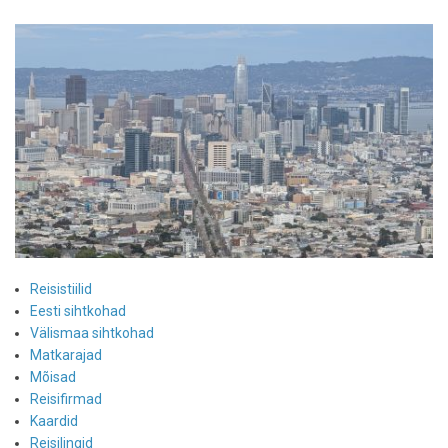
rongisõidud
on
Euroopas
uus
ja
roheline
tõusev
trend
Reisistiilid
Eesti sihtkohad
Välismaa sihtkohad
Matkarajad
Mõisad
Reisifirmad
Kaardid
Reisilingid