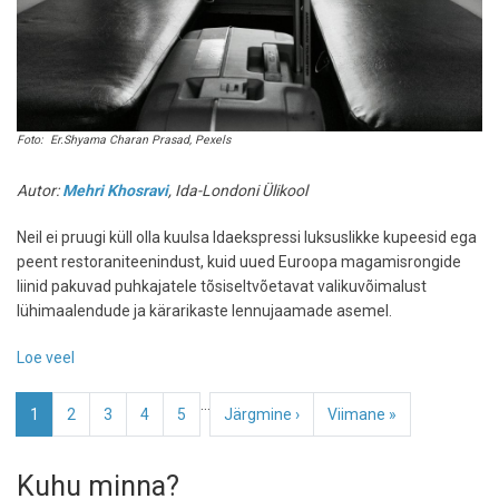
Foto: Er.Shyama Charan Prasad, Pexels
Autor:
Mehri Khosravi
, Ida-Londoni Ülikool
Neil ei pruugi küll olla kuulsa Idaekspressi luksuslikke kupeesid ega
peent restoraniteenindust, kuid uued Euroopa magamisrongide
liinid pakuvad puhkajatele tõsiseltvõetavat valikuvõimalust
lühimaalendude ja kärarikaste lennujaamade asemel.
Loe veel
-
Ärka
Pagination
…
otse
Eesolev
1
Page
2
Page
3
Page
4
Page
5
Järgmine
Järgmine ›
Viimane
Viimane »
puhkusesihtkohas:
leht
leht
leht
miks
Kuhu minna?
öised