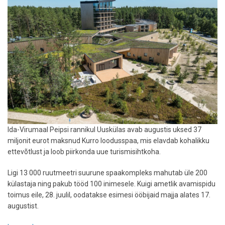
pehmes
voodis
Ida-Virumaal Peipsi rannikul Uuskülas avab augustis uksed 37
miljonit eurot maksnud Kurro loodusspaa, mis elavdab kohalikku
ettevõtlust ja loob piirkonda uue turismisihtkoha.
Ligi 13 000 ruutmeetri suurune spaakompleks mahutab üle 200
külastaja ning pakub tööd 100 inimesele. Kuigi ametlik avamispidu
toimus eile, 28. juulil, oodatakse esimesi ööbijaid majja alates 17.
augustist.