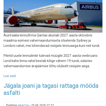
Austraalia lennufirma Qantas alustab 2027. aasta oktoobris
maailma esimesi vahemaandumiseta otselende Sydney ja
Londoni vahel, mis lühendavad reisijate lennuaega kuni neli tundi.
Piletid uuele lennuliinile tulevad müügile 2027. aasta veebruaris.
Lend kahe linna vahel kestab kõige vähem 19 tundi, säästes
vahemaandumise ärajäämise tõttu oluliselt reisijate aega.
Loe veel
-
Austraalia
Jägala joani ja tagasi rattaga mööda
lennufirma
asfalti
alustab
otselende
Sydneyst
Postitas
wher2go
-
25.06.2026 22:22