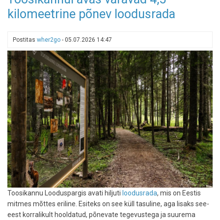
reastas
kilomeetrine põnev loodusrada
7
meeldejäävat
allveeseiklust
Postitas
wher2go
-
05.07.2026 14:47
Toosikannu Looduspargis avati hiljuti
loodusrada
, mis on Eestis
mitmes mõttes eriline. Esiteks on see küll tasuline, aga lisaks see-
eest korralikult hooldatud, põnevate tegevustega ja suurema