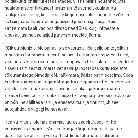
pöidlaküüdi ohtlikkusest seletades. Siit ka pisike nõuanne: jutte
hääletamise ohtlikkusest tasub siis tõsisemalt kuulata, kui
rääkijaks on keegi, kes ise selle kogemuse läbi elanud. Ise võiksin
küll siinjuures lisada, et negatiivseid pooli on igal asjal, kuid
kahtlemata kaaluvad positiivsed need üles, kuigi inimestele
kipuvad just halvad asjad paremini meelde jääma.
KÕik autojuhid ei ole pahad, otse vastupidi. Kui palju on tegelikult
maailmas toredaid inimesi. Sind ainult ei korjata teepervest üles,
vaid üritatakse su olemine igati mugavaks teha, alates soojenduse
sisselülitamisest külmal talvepäeval ja lõpetades koduukse ette
sõidutamisega pimedal ööl, rääkimata jäätise ostmisest jms. Seda
ei tehta sugugi alati tagamõttega. Ka ettepanekuid intiimsemaks
vahekorraks tehakse sageli üsnagi viisakalt ja kui sina sama
viisakalt keeldud, siis rohkem asjast ei räägitagi. Sellises olukorras
on põhiline säilitada rahu ja enesevalitsus ja tihti mõjub see
autojuhtidele vägagi kainestavalt.
Hea välimus ei ole hääletamise juures sageli üldsegi mitte
edasiviivaks teguriks. Miniseelikus ja kõrgete kontsadega tee
ääres vehkiv blondiin võib autojuhtides tahtmatult tekitada