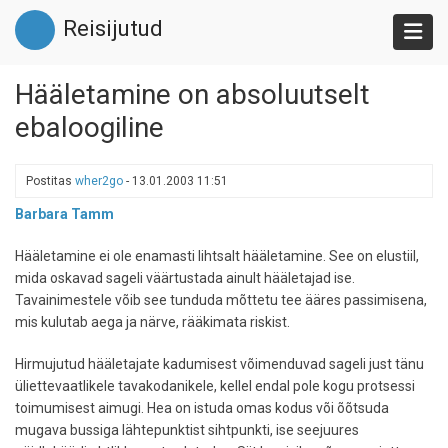
Liigu
Reisijutud
edasi
põhisisu
juurde
Hääletamine on absoluutselt
ebaloogiline
Postitas
wher2go
-
13.01.2003 11:51
Barbara Tamm
Hääletamine ei ole enamasti lihtsalt hääletamine. See on elustiil,
mida oskavad sageli väärtustada ainult hääletajad ise.
Tavainimestele võib see tunduda mõttetu tee ääres passimisena,
mis kulutab aega ja närve, rääkimata riskist.
Hirmujutud hääletajate kadumisest võimenduvad sageli just tänu
üliettevaatlikele tavakodanikele, kellel endal pole kogu protsessi
toimumisest aimugi. Hea on istuda omas kodus või õõtsuda
mugava bussiga lähtepunktist sihtpunkti, ise seejuures