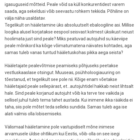
igasuguseid mõtteid. Peale võid sa küll konkurentidest varem
saada, aga sekeldusi võib seevastu rohkem tekkida. Põhiline on
välja näha usaldatav.
Tegelikult on hääletamine üks absoluutselt ebaloogiline asi. Millise
loogika alusel korjatakse eespool seisvast kolmest üksikust neiust
hoolimata just sind peale? Miks peatuvad autojuhid su käeviipe
peale mõnikord ka kõige võimatumatena näivates kohtades, aga
samas tuleb vanas tuntud hääletuskohas pikka aega seista?
Hääletajate pealevõtmise peamiseks põhjuseks peetakse
vestluskaaslase otsingut. Muuseas, psühholoogiauuring on
tõestanud, et tegelikult see pole nii. Kõige enam võetakse
hääletajaid peale sellepärast, et...autojuhtidel hakkab neist lihtsalt
hale. Sind peale korjanud autojuht võib ka terve tee vaikida ja
sellisel juhul tuleb tema tahet austada. Kui inimene ikka rääkida ei
taha, siis pole mõtet teda selleks sundida. Samas tuleb aga ise
alati valmis olla lobisemiseks.
Välismaal hääletamine pole vastupidiselt mõne inimese
arvamusele üldse ohtlikum kui Eestis, võib-olla on see isegi