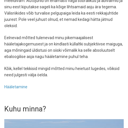
meeldivam. Autojuhid on enamasti väga sõbralikud ja abivalmid ja
sinu eest kiputakse sageli ka kõige lihtsamaid asju ära tegema.
Välisriikides võib turvalise pelgupaiga leida ka eesti rekkajuhtide
juurest. Pole veel juhust olnud, et nemad kedagi hätta jätnud
oleksid.
Eelnevad mõtted tulenevad minu pikemaajalisest
hääletajakogemusest ja on kindlasti küllaltki subjektiivse maiguga,
aga mõningaid üldistusi on siiski võimalik ka selle absoluutselt
ebaloogilise asja nagu hääletamine puhul teha.
Kõik, kellel tekkisid mingid mõtted minu heietust lugedes, võiksid
need julgesti välja öelda.
Hääletamine
Kuhu minna?