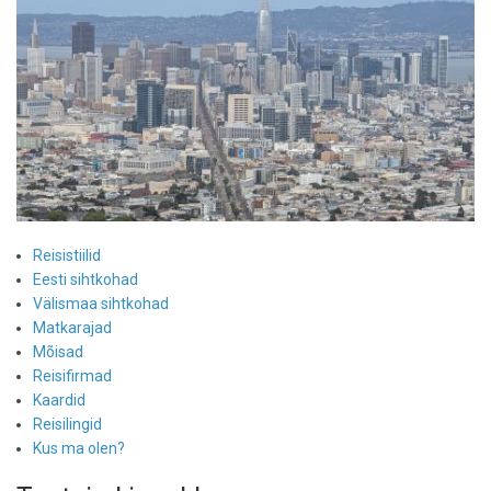
Reisistiilid
Eesti sihtkohad
Välismaa sihtkohad
Matkarajad
Mõisad
Reisifirmad
Kaardid
Reisilingid
Kus ma olen?