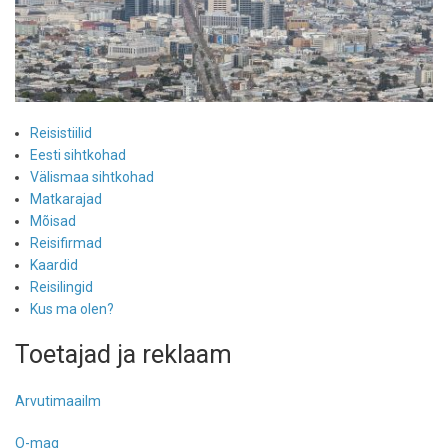
Reisistiilid
Eesti sihtkohad
Välismaa sihtkohad
Matkarajad
Mõisad
Reisifirmad
Kaardid
Reisilingid
Kus ma olen?
Toetajad ja reklaam
Arvutimaailm
O-mag