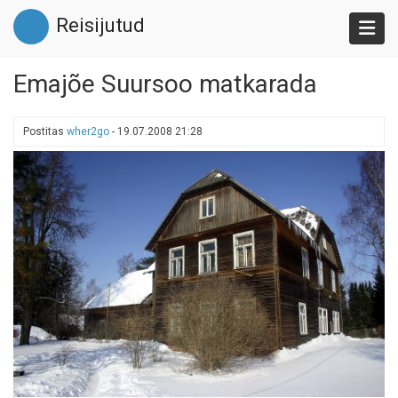
Liigu
Reisijutud
edasi
põhisisu
juurde
Emajõe Suursoo matkarada
Postitas
wher2go
-
19.07.2008 21:28