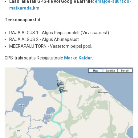
Laadi alla fail GPS-ile või Google Earthile:
emajoe-suursoo-
matkarada.kml
Teekonnapunktid
:
RAJA ALGUS 1 - Algus Peipsi poolelt (Virvissaarest).
RAJA ALGUS 2 - Algus Ahunapalust.
MEERAPALU TORN - Vaatetorn peipsi pool.
GPS-träki saatis Reisijututoale
Marko Kaldur
.