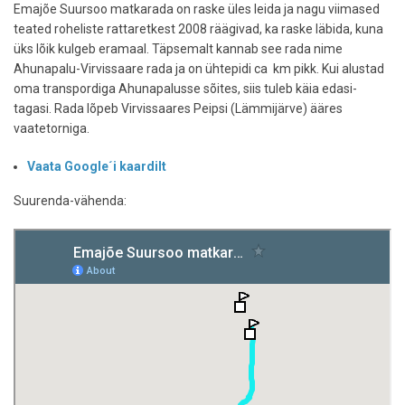
Emajõe Suursoo matkarada on raske üles leida ja nagu viimased
teated roheliste rattaretkest 2008 räägivad, ka raske läbida, kuna
üks lõik kulgeb eramaal. Täpsemalt kannab see rada nime
Ahunapalu-Virvissaare rada ja on ühtepidi ca km pikk. Kui alustad
oma transpordiga Ahunapalusse sõites, siis tuleb käia edasi-
tagasi. Rada lõpeb Virvissaares Peipsi (Lämmijärve) ääres
vaatetorniga.
Vaata Google´i kaardilt
Suurenda-vähenda: