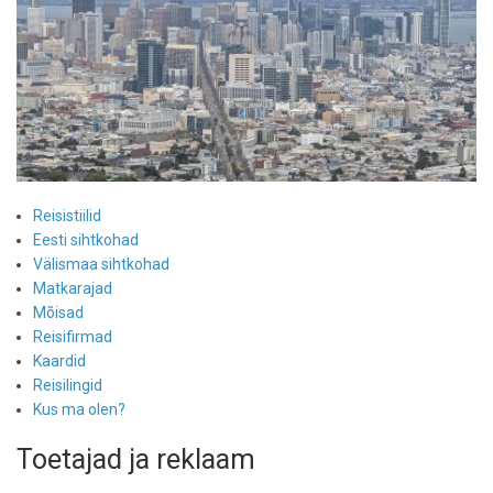
Reisistiilid
Eesti sihtkohad
Välismaa sihtkohad
Matkarajad
Mõisad
Reisifirmad
Kaardid
Reisilingid
Kus ma olen?
Toetajad ja reklaam