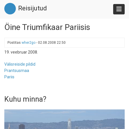
Liigu
Reisijutud
edasi
põhisisu
juurde
Öine Triumfikaar Pariisis
Postitas
wher2go
-
02.08.2008 22:50
19. veebruar 2008.
Välisreiside pildid
Prantsusmaa
Pariis
Kuhu minna?