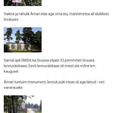
Vaikne ja rahulik Ämari elas aga oma elu, männimetsa all idüllilises
looduses:
Samal ajal SMSiti ka Gruusia sõjast. Et pommitati Gruusia
lennuväebaasi. Eesti lennuväebaas oli meist siis mõne km
kaugusel.
Ämari tuntuim monument, lennuk puki otsas oli aga läinud - vist
vanarauaks: