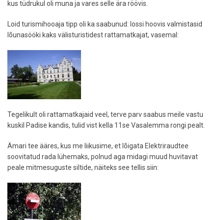
kus tüdrukul oli muna ja vares selle ära röövis.
Loid turismihooaja tipp oli ka saabunud: lossi hoovis valmistasid
lõunasööki kaks välisturistidest rattamatkajat, vasemal:
Tegelikult oli rattamatkajaid veel, terve parv saabus meile vastu
kuskil Padise kandis, tulid vist kella 11se Vasalemma rongi pealt.
Ämari tee ääres, kus me liikusime, et lõigata Elektriraudtee
soovitatud rada lühemaks, polnud aga midagi muud huvitavat
peale mitmesuguste siltide, näiteks see tellis siin: