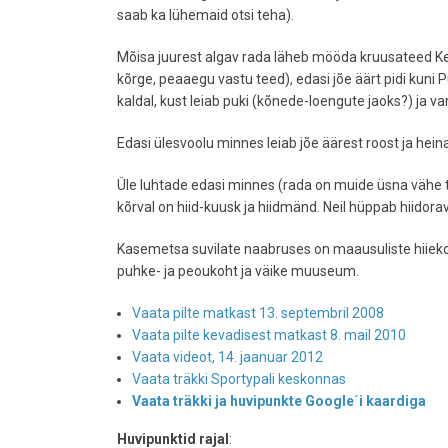
saab ka lühemaid otsi teha).
Mõisa juurest algav rada läheb mööda kruusateed Keil
kõrge, peaaegu vastu teed), edasi jõe äärt pidi kuni 
kaldal, kust leiab puki (kõnede-loengute jaoks?) ja v
Edasi ülesvoolu minnes leiab jõe äärest roost ja hein
Üle luhtade edasi minnes (rada on muide üsna vähe tä
kõrval on hiid-kuusk ja hiidmänd. Neil hüppab hiidorav
Kasemetsa suvilate naabruses on maausuliste hiiekoh
puhke- ja peoukoht ja väike muuseum.
Vaata pilte matkast 13. septembril 2008
Vaata pilte kevadisest matkast 8. mail 2010
Vaata videot, 14. jaanuar 2012
Vaata träkki Sportypali keskonnas
Vaata träkki ja huvipunkte Google´i kaardiga
Huvipunktid rajal
: