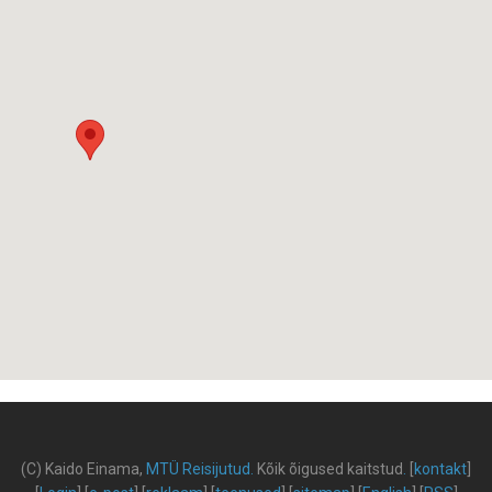
(C) Kaido Einama,
MTÜ Reisijutud
.
Kõik õigused kaitstud
.
[
kontakt
]