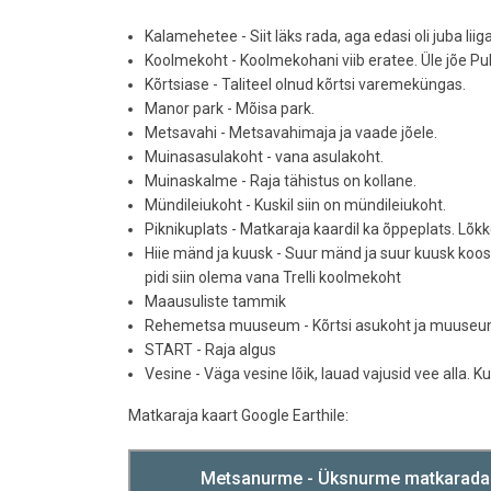
Kalamehetee - Siit läks rada, aga edasi oli juba liig
Koolmekoht - Koolmekohani viib eratee. Üle jõe Pu
Kõrtsiase - Taliteel olnud kõrtsi varemeküngas.
Manor park - Mõisa park.
Metsavahi - Metsavahimaja ja vaade jõele.
Muinasasulakoht - vana asulakoht.
Muinaskalme - Raja tähistus on kollane.
Mündileiukoht - Kuskil siin on mündileiukoht.
Piknikuplats - Matkaraja kaardil ka õppeplats. Lõkk
Hiie mänd ja kuusk - Suur mänd ja suur kuusk koos
pidi siin olema vana Trelli koolmekoht
Maausuliste tammik
Rehemetsa muuseum - Kõrtsi asukoht ja muuseum. 
START - Raja algus
Vesine - Väga vesine lõik, lauad vajusid vee alla. 
Matkaraja kaart Google Earthile: