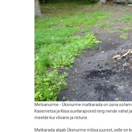
Metsanurme - Üksnurme matkarada on üsna ootamatus 
Kasemetsa ja Kiisa suvilarajoonid ning nende vahel 
meelde kui võsane ja ristune.
Matkarada algab Üksnurme mõisa juurest, selle on kord