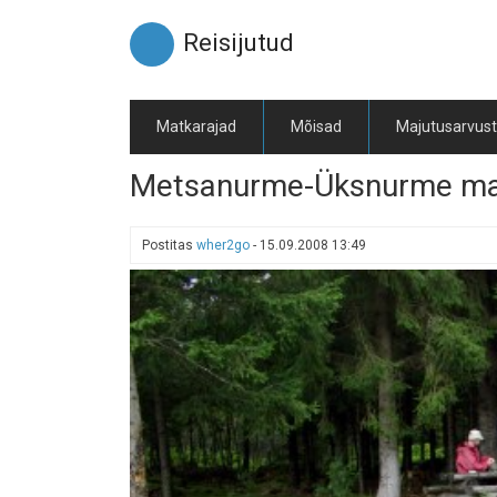
Liigu
edasi
Reisijutud
põhisisu
juurde
Matkarajad
Mõisad
Majutusarvus
Metsanurme-Üksnurme matk
Postitas
wher2go
-
15.09.2008 13:49