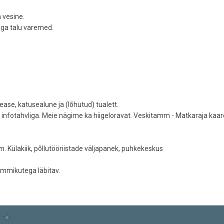
a vesine.
lga talu varemed.
ease, katusealune ja (lõhutud) tualett.
 infotahvliga. Meie nägime ka hiigeloravat. Veskitamm - Matkaraja kaard
Külakiik, põllutööriistade väljapanek, puhkekeskus
Kummikutega läbitav.