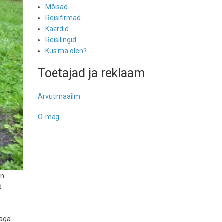
Mõisad
Reisifirmad
Kaardid
Reisilingid
Kus ma olen?
Toetajad ja reklaam
Arvutimaailm
O-mag
on
d
(aga