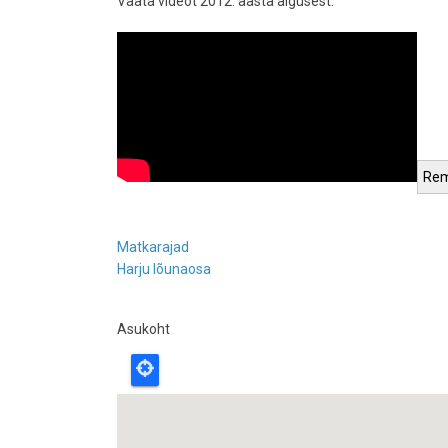
Vaata videot 2012. aasta algusest:
Matkarajad
Harju lõunaosa
Asukoht