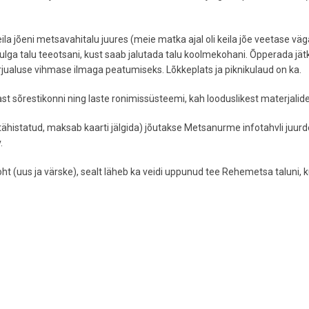
a jõeni metsavahitalu juures (meie matka ajal oli keila jõe veetase väg
Pulga talu teeotsani, kust saab jalutada talu koolmekohani. Õpperada jät
arjualuse vihmase ilmaga peatumiseks. Lõkkeplats ja piknikulaud on ka.
ast sõrestikonni ning laste ronimissüsteemi, kah looduslikest materjalide
histatud, maksab kaarti jälgida) jõutakse Metsanurme infotahvli juurde
.
t (uus ja värske), sealt läheb ka veidi uppunud tee Rehemetsa taluni, 