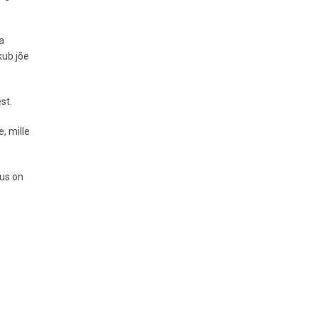
a
kub jõe
st.
, mille
kus on