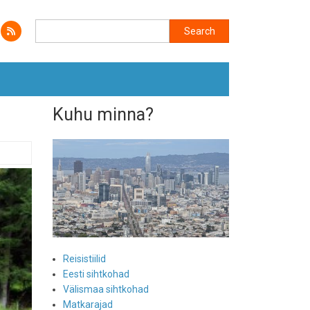
Search
Search
Kuhu minna?
Reisistiilid
Eesti sihtkohad
Välismaa sihtkohad
Matkarajad