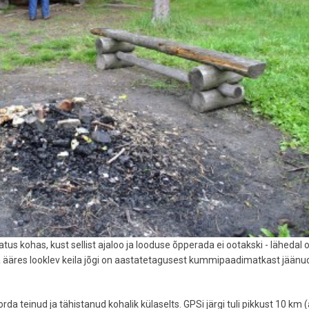
kohas, kust sellist ajaloo ja looduse õpperada ei ootakski - lähedal 
ja ääres looklev keila jõgi on aastatetagusest kummipaadimatkast jäänu
a teinud ja tähistanud kohalik külaselts. GPSi järgi tuli pikkust 10 km 