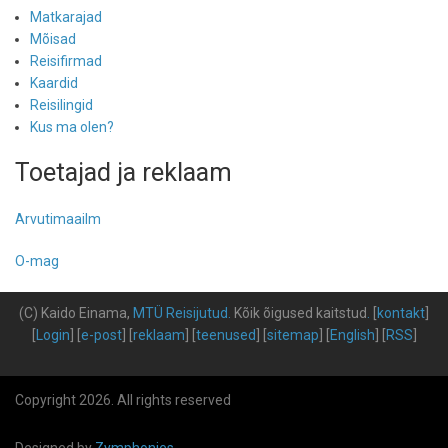
Matkarajad
Mõisad
Reisifirmad
Kaardid
Reisilingid
Kus ma olen?
Toetajad ja reklaam
Arvutimaailm
O-mag
(C) Kaido Einama,
MTÜ Reisijutud
.
Kõik õigused kaitstud
.
[
kontakt
]
[
Login
] [
e-post
] [
reklaam
] [
teenused
] [
sitemap
] [
English
] [
RSS
]
Copyright 2026. All rights reserved