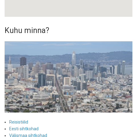
Kuhu minna?
Reisistiilid
Eesti sihtkohad
Välismaa sihtkohad