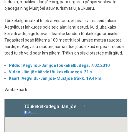
loduala, maaliline Jänijõe org, paar ürgorgu põhjas voolavate
ojadega ning Mustjõel asuv turismitalu ja Ukuaru.
Tõukekelgumatkal tuleb arvestada, et peale viimaseid talusid
Aegviidust lahkudes pole teid alati lahti aetud. Kuid juba kaks
kõrvuti autojälge loovad ideaalse koridori tõukekelgutamiseks.
Tagasiteel peab lõikama 100 meetrit läbi lumise metsa raudtee
äärde, et Aegviidu raudteejaama otse jõuda, kuid ei pea - mööda
teed tuleb vaid paar km pikem. Träkis on siiski otsetee märgitud.
Pildid: Aegviidu-Jänijõe tõukekelkudega, 7.02.2010
Video: Jänijõe äärde tõukekelkudega. 21 s
Kaart: Aegviidu-Jänijõe-Mustjõe träkk. 19,4 km
.
Vaata kaarti: