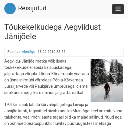
Liigu
Reisijutud
edasi
põhisisu
juurde
Tõukekelkudega Aegviidust
Jänijõele
Postitas
wher2go
-
13.02.2010 22:44
Aegviidu-Jänijõe matka võib lisaks
tõukekelkudele läbida ka suuskadega,
jalgrattaga või jala. Lõuna-Kõrvemaale viiv rada
on üsna inimtühi võrreldes Põhja-Kõrvemaa
Jussi järvede või Paukjärve ümbrusega, oleme
sealkandis isegi karu näinud jalgrattamatkal.
19,4 km saab läbida kõrvalepõigetega Liivoja ja
Jänijõe kanti, tagasiteel riivab rada ka Mustjõge. teel on mitu vana
talukohta, veel mõni aasta tagasi olid ka majad säilinud. Nüüd aga
on põhilised peatuspunktid huvitav puutüügastest metsaga