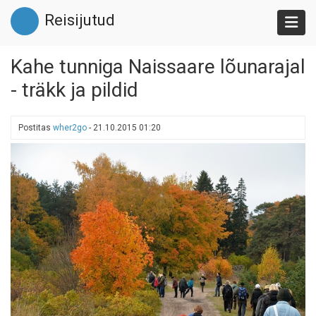
Liigu
Reisijutud
edasi
põhisisu
juurde
Kahe tunniga Naissaare lõunarajal
- träkk ja pildid
Postitas
wher2go
-
21.10.2015 01:20