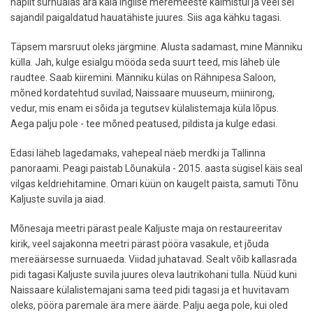
napilt surnuaias ära käia Inglise meremeeste kalmistul ja veel sel
sajandil paigaldatud hauatähiste juures. Siis aga kähku tagasi.
Täpsem marsruut oleks järgmine. Alusta sadamast, mine Männiku
külla. Jah, kulge esialgu mööda seda suurt teed, mis läheb üle
raudtee. Saab kiiremini. Männiku külas on Rähnipesa Saloon,
mõned kordatehtud suvilad, Naissaare muuseum, miinirong,
vedur, mis enam ei sõida ja tegutsev külalistemaja küla lõpus.
Aega palju pole - tee mõned peatused, pildista ja kulge edasi.
Edasi läheb lagedamaks, vahepeal näeb merdki ja Tallinna
panoraami. Peagi paistab Lõunaküla - 2015. aasta sügisel käis seal
vilgas keldriehitamine. Omari küün on kaugelt paista, samuti Tõnu
Kaljuste suvila ja aiad.
Mõnesaja meetri pärast peale Kaljuste maja on restaureeritav
kirik, veel sajakonna meetri pärast pööra vasakule, et jõuda
mereäärsesse surnuaeda. Viidad juhatavad. Sealt võib kallasrada
pidi tagasi Kaljuste suvila juures oleva lautrikohani tulla. Nüüd kuni
Naissaare külalistemajani sama teed pidi tagasi ja et huvitavam
oleks, pööra paremale ära mere äärde. Palju aega pole, kui oled