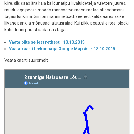
kiire, siis saab ära käia ka lõunatipu liivaluidetel ja tuletorni juures,
muidu aga peaks mööda rannaserva männimetsa all sadamani
tagasi lonkima. Siin on männimetsad, seened, kalda ääres väike
liivane pank ja mõnusad jalutusrajad. Kui pikki peatusi ei tee, oledki
kahe tunni pärast sadamas tagasi.
Vaata pilte sellest retkest - 18.10.2015
Vaata kaarti teekonnaga Google Mapsist - 18.10.2015
Vaata kaarti suuremalt: