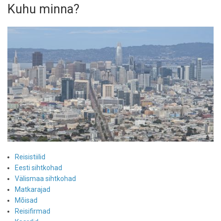
Kuhu minna?
Reisistiilid
Eesti sihtkohad
Välismaa sihtkohad
Matkarajad
Mõisad
Reisifirmad