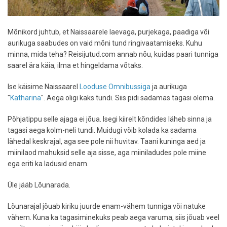
Mõnikord juhtub, et Naissaarele laevaga, purjekaga, paadiga või
aurikuga saabudes on vaid mõni tund ringivaatamiseks. Kuhu
minna, mida teha? Reisijutud.com annab nõu, kuidas paari tunniga
saarel ära käia, ilma et hingeldama võtaks.
Ise käisime Naissaarel
Looduse Omnibussiga
ja aurikuga
"
Katharina
". Aega oligi kaks tundi. Siis pidi sadamas tagasi olema.
Põhjatippu selle ajaga ei jõua. Isegi kiirelt kõndides läheb sinna ja
tagasi aega kolm-neli tundi. Muidugi võib kolada ka sadama
lähedal keskrajal, aga see pole nii huvitav. Taani kuninga aed ja
miinilaod mahuksid selle aja sisse, aga miiniladudes pole miine
ega eriti ka ladusid enam.
Üle jääb Lõunarada.
Lõunarajal jõuab kiriku juurde enam-vähem tunniga või natuke
vähem. Kuna ka tagasiminekuks peab aega varuma, siis jõuab veel