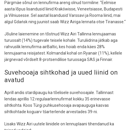
Pärgmäe sõnul on lennufirma areng olnud tormiline: "Eelmise
aasta lõpus lisandusid liinid Krakówisse, Veneetsiasse, Budapesti
ja Vilniusesse. Sel aastal lisandusid Varssavi ja Rooma liinid, mai
algul Gdańsk ning juunist saab Wizz Airiga lennata otse Tiranasse.“
Jõuline laienemine on tõstnud Wizz Airi Tallinna lennujaamas
turuosalt (14%) tugevale teisele kohale. Turuliidrina jätkab aga
rahvuslik lennufirma airBaltic, kes hoiab enda käes 28%
lennujaama reisijatest. Kolmandal kohal on Ryanair (11%), kellele
järgnevad võrdselt 8-protsendilise turuosaga SAS ja Finnair.
Suvehooaja sihtkohad ja uued liinid on
avatud
Aprill andis stardipaugu ka tõelisele suvehooajale. Tallinnast
lendas aprillis 12 regulaarlennufirmat kokku 35 erinevasse
sihtkohta. Koos Türgi puhkusehooaja avapauguga kasvas
sihtkohtade koguarv tšarterlende arvestades 39-ni.
Lisaks Wizz Airi uutele liinidele on lennuplaani tihendanud ka