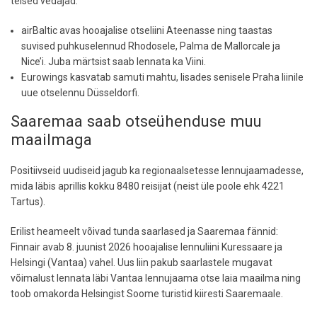
teised vedajad:
airBaltic avas hooajalise otseliini Ateenasse ning taastas
suvised puhkuselennud Rhodosele, Palma de Mallorcale ja
Nice’i. Juba märtsist saab lennata ka Viini.
Eurowings kasvatab samuti mahtu, lisades senisele Praha liinile
uue otselennu Düsseldorfi.
Saaremaa saab otseühenduse muu
maailmaga
Positiivseid uudiseid jagub ka regionaalsetesse lennujaamadesse,
mida läbis aprillis kokku 8480 reisijat (neist üle poole ehk 4221
Tartus).
Erilist heameelt võivad tunda saarlased ja Saaremaa fännid:
Finnair avab 8. juunist 2026 hooajalise lennuliini Kuressaare ja
Helsingi (Vantaa) vahel. Uus liin pakub saarlastele mugavat
võimalust lennata läbi Vantaa lennujaama otse laia maailma ning
toob omakorda Helsingist Soome turistid kiiresti Saaremaale.