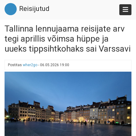
Liigu
Reisijutud
edasi
põhisisu
juurde
Tallinna lennujaama reisijate arv
tegi aprillis võimsa hüppe ja
uueks tippsihtkohaks sai Varssavi
Postitas
wher2go
-
06.05.2026 19:00