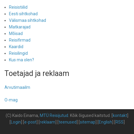
Reisistiilid
Eesti sihtkohad
Välismaa sihtkohad
Matkarajad
Mõisad
Reisifirmad
Kaardid
Reisilingid
Kus ma olen?
Toetajad ja reklaam
Arvutimaailm
O-mag
(C) Kaido Einama,
MTÜ Reisijutud
.
Kõik õigused kaitstud
.
[
kontakt
]
[
Login
] [
e-post
] [
reklaam
] [
teenused
] [
sitemap
] [
English
] [
RSS
]