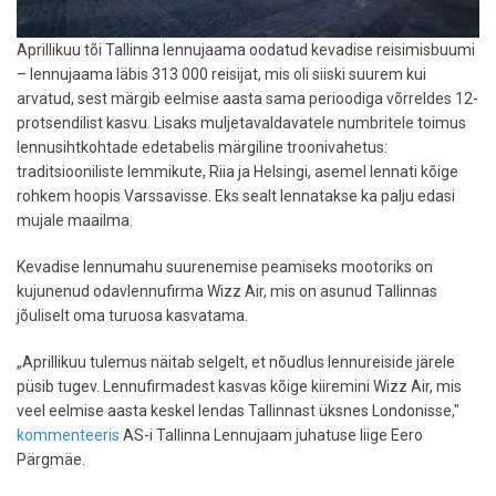
Aprillikuu tõi Tallinna lennujaama oodatud kevadise reisimisbuumi
– lennujaama läbis 313 000 reisijat, mis oli siiski suurem kui
arvatud, sest märgib eelmise aasta sama perioodiga võrreldes 12-
protsendilist kasvu. Lisaks muljetavaldavatele numbritele toimus
lennusihtkohtade edetabelis märgiline troonivahetus:
traditsiooniliste lemmikute, Riia ja Helsingi, asemel lennati kõige
rohkem hoopis Varssavisse. Eks sealt lennatakse ka palju edasi
mujale maailma.
Kevadise lennumahu suurenemise peamiseks mootoriks on
kujunenud odavlennufirma Wizz Air, mis on asunud Tallinnas
jõuliselt oma turuosa kasvatama.
„Aprillikuu tulemus näitab selgelt, et nõudlus lennureiside järele
püsib tugev. Lennufirmadest kasvas kõige kiiremini Wizz Air, mis
veel eelmise aasta keskel lendas Tallinnast üksnes Londonisse,"
kommenteeris
AS-i Tallinna Lennujaam juhatuse liige Eero
Pärgmäe.