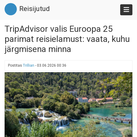
Liigu
Reisijutud
edasi
põhisisu
juurde
TripAdvisor valis Euroopa 25
parimat reisielamust: vaata, kuhu
järgmisena minna
Postitas
Trillian
-
03.06.2026 00:36