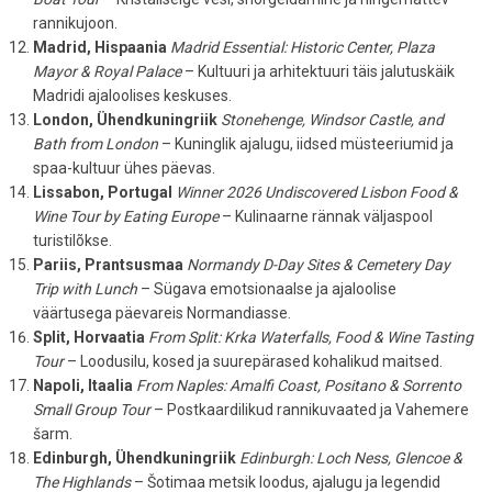
rannikujoon.
Madrid, Hispaania
Madrid Essential: Historic Center, Plaza
Mayor & Royal Palace
– Kultuuri ja arhitektuuri täis jalutuskäik
Madridi ajaloolises keskuses.
London, Ühendkuningriik
Stonehenge, Windsor Castle, and
Bath from London
– Kuninglik ajalugu, iidsed müsteeriumid ja
spaa-kultuur ühes päevas.
Lissabon, Portugal
Winner 2026 Undiscovered Lisbon Food &
Wine Tour by Eating Europe
– Kulinaarne rännak väljaspool
turistilõkse.
Pariis, Prantsusmaa
Normandy D-Day Sites & Cemetery Day
Trip with Lunch
– Sügava emotsionaalse ja ajaloolise
väärtusega päevareis Normandiasse.
Split, Horvaatia
From Split: Krka Waterfalls, Food & Wine Tasting
Tour
– Loodusilu, kosed ja suurepärased kohalikud maitsed.
Napoli, Itaalia
From Naples: Amalfi Coast, Positano & Sorrento
Small Group Tour
– Postkaardilikud rannikuvaated ja Vahemere
šarm.
Edinburgh, Ühendkuningriik
Edinburgh: Loch Ness, Glencoe &
The Highlands
– Šotimaa metsik loodus, ajalugu ja legendid