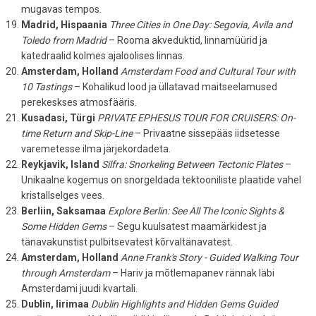
mugavas tempos.
Madrid, Hispaania
Three Cities in One Day: Segovia, Avila and
Toledo from Madrid
– Rooma akveduktid, linnamüürid ja
katedraalid kolmes ajaloolises linnas.
Amsterdam, Holland
Amsterdam Food and Cultural Tour with
10 Tastings
– Kohalikud lood ja üllatavad maitseelamused
perekeskses atmosfääris.
Kusadasi, Türgi
PRIVATE EPHESUS TOUR FOR CRUISERS: On-
time Return and Skip-Line
– Privaatne sissepääs iidsetesse
varemetesse ilma järjekordadeta.
Reykjavik, Island
Silfra: Snorkeling Between Tectonic Plates
–
Unikaalne kogemus on snorgeldada tektooniliste plaatide vahel
kristallselges vees.
Berliin, Saksamaa
Explore Berlin: See All The Iconic Sights &
Some Hidden Gems
– Segu kuulsatest maamärkidest ja
tänavakunstist pulbitsevatest kõrvaltänavatest.
Amsterdam, Holland
Anne Frank's Story - Guided Walking Tour
through Amsterdam
– Hariv ja mõtlemapanev rännak läbi
Amsterdami juudi kvartali.
Dublin, Iirimaa
Dublin Highlights and Hidden Gems Guided