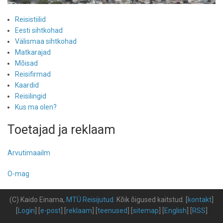
Reisistiilid
Eesti sihtkohad
Välismaa sihtkohad
Matkarajad
Mõisad
Reisifirmad
Kaardid
Reisilingid
Kus ma olen?
Toetajad ja reklaam
Arvutimaailm
O-mag
(C) Kaido Einama,
MTÜ Reisijutud
.
Kõik õigused kaitstud
.
[
kontakt
]
[
Login
] [
e-post
] [
reklaam
] [
teenused
] [
sitemap
] [
English
] [
RSS
]