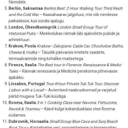
fännidele.
Berliin, Saksamaa
Berlin's Best: 2 Hour Walking Tour Third Reich
and the Cold War
– Kaasahaarav jalgsituur, mis viib nendesse
paikadesse, kus sündis ajalugu.
London, Ühendkuningriik
London Small Group Tour of
Historical Pubs
– Meeleolukas rännak läbi ajalooliste pubide ja
arhitektuuri.
Krakow, Poola
Krakow–Zakopane: Cable Car, Chocholow Baths,
Cheese & Vodka
– Täiuslik päevareis imeliste vaadete,
termaalvannide ning kohalike maitsetega.
Firenze, Itaalia
The Best tour in Florence: Renaissance & Medici
Tales
– Rännak renessansi ja Medicite perekonna põnevasse
ajalukku.
Lissabon, Portugal
True 4Hour Private Tuk Tuk Tour: Discover
Lisbon with a Local!
– Autentsed naabruskonnad ja varjatud
pärlid mugava Tuk-Tuki küüdiga.
Rooma, Itaalia
3 in 1 Cooking Class near Navona: Fettuccine,
Ravioli & Tiramisu
– Käed-külge kokandusklass otse Rooma
südames.
Dubrovnik, Horvaatia
Small Group Blue Cave and Sunj Beach
Boat Tour
– Kristallselge vesi, snorgeldamine ja hingemattev