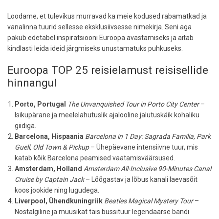
Loodame, et tulevikus murravad ka meie kodused rabamatkad ja
vanalinna tuurid sellesse eksklusiivsesse nimekirja. Seni aga
pakub edetabel inspiratsiooni Euroopa avastamiseks ja aitab
kindlasti leida ideid järgmiseks unustamatuks puhkuseks.
Euroopa TOP 25 reisielamust reisisellide
hinnangul
Porto, Portugal
The Unvanquished Tour in Porto City Center
–
Isikupärane ja meelelahutuslik ajalooline jalutuskäik kohaliku
giidiga.
Barcelona, Hispaania
Barcelona in 1 Day: Sagrada Familia, Park
Guell, Old Town & Pickup
– Ühepäevane intensiivne tuur, mis
katab kõik Barcelona peamised vaatamisväärsused.
Amsterdam, Holland
Amsterdam All-Inclusive 90-Minutes Canal
Cruise by Captain Jack
– Lõõgastav ja lõbus kanali laevasõit
koos jookide ning lugudega.
Liverpool, Ühendkuningriik
Beatles Magical Mystery Tour
–
Nostalgiline ja muusikat täis bussituur legendaarse bändi