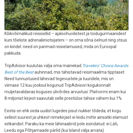
Kõikvõimalikud reisisellid – ajaloohuvilistest ja toidugurmaanidest
kuni tõeliste adrenaliiniotsijateni – on oma sõna öelnud ning otsus
on kindel: need on parimad reisielamused, mida on Euroopal
pakkuda.
TripAdvisor kuulutas välja oma mainekad
Travelers’ Choice Awards
Best of the Best
auhinnad, mis tähistavad reisimaailma tipptaset.
Need tunnustused lähevad tegevustele ja tuuridele, mis on
viimase 12 kuu jooksul kogunud TripAdvisori kogukonnalt
muljetavaldavas koguses ülivõrdes arvustusi. Platvormi enam kui
8 miljonist kirjest saavutab selle prestiižse tähise vähem kui 1%.
Eestis on ehk seda uudist lugedes pisut nukker tõdeda, et kogu
sellest suurest ja uhkest nimekirjast ei leidu mitte ainsatki elamust
siitkandist. Paraku ka meie lähinaabrid pole esindatud: ei Läti,
Leedu ega Põhjamaade pärlid (kui Island välja arvata).