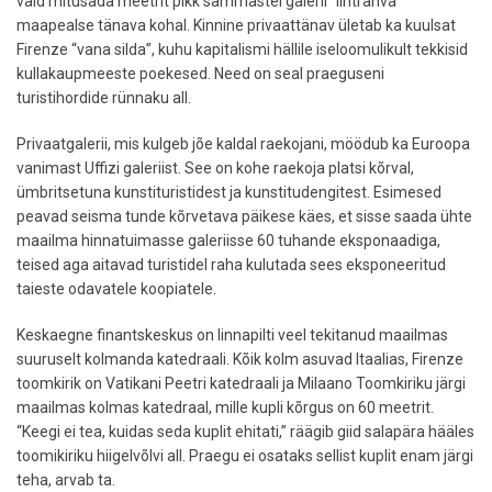
vaid mitusada meetrit pikk sammastel galerii “lihtrahva”
maapealse tänava kohal. Kinnine privaattänav ületab ka kuulsat
Firenze “vana silda”, kuhu kapitalismi hällile iseloomulikult tekkisid
kullakaupmeeste poekesed. Need on seal praeguseni
turistihordide rünnaku all.
Privaatgalerii, mis kulgeb jõe kaldal raekojani, möödub ka Euroopa
vanimast Uffizi galeriist. See on kohe raekoja platsi kõrval,
ümbritsetuna kunstituristidest ja kunstitudengitest. Esimesed
peavad seisma tunde kõrvetava päikese käes, et sisse saada ühte
maailma hinnatuimasse galeriisse 60 tuhande eksponaadiga,
teised aga aitavad turistidel raha kulutada sees eksponeeritud
taieste odavatele koopiatele.
Keskaegne finantskeskus on linnapilti veel tekitanud maailmas
suuruselt kolmanda katedraali. Kõik kolm asuvad Itaalias, Firenze
toomkirik on Vatikani Peetri katedraali ja Milaano Toomkiriku järgi
maailmas kolmas katedraal, mille kupli kõrgus on 60 meetrit.
“Keegi ei tea, kuidas seda kuplit ehitati,” räägib giid salapära hääles
toomikiriku hiigelvõlvi all. Praegu ei osataks sellist kuplit enam järgi
teha, arvab ta.