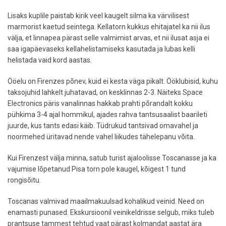
Lisaks kuplile paistab kirik veel kaugelt silma ka värvilisest
marmorist kaetud seintega. Kellatorn kukkus ehitajatel ka nii ilus
välja, et linnapea pärast selle valmimist arvas, et nii ilusat asja ei
saa igapäevaseks kellahelistamiseks kasutada ja lubas kelli
helistada vaid kord aastas.
Ööelu on Firenzes põnev, kuid ei kesta väga pikalt. Ööklubisid, kuhu
taksojuhid lahkelt juhatavad, on kesklinnas 2-3. Näiteks Space
Electronics päris vanalinnas hakkab prahti põrandalt kokku
pühkima 3-4 ajal hommikul, ajades rahva tantsusaalist baarileti
juurde, kus tants edasi käib. Tüdrukud tantsivad omavahel ja
noormehed üritavad nende vahel liikudes tähelepanu võita.
Kui Firenzest välja minna, satub turist ajaloolisse Toscanasse ja ka
vajumise lõpetanud Pisa torn pole kaugel, kõigest 1 tund
rongisõitu.
Toscanas valmivad maailmakuulsad kohalikud veinid. Need on
enamasti punased. Ekskursioonil veinikeldrisse selgub, miks tuleb
prantsuse tammest tehtud vaat pärast kolmandat aastat ära