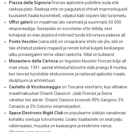
Piazza della Signoria
Firenze ajalooline poliitiline süda ehk
raekoja plats. Raekoja ette on paigutatud ohtralt marmorkujusid
kuulsatelt Itaalia kunstnikelt, väljakul käib ööpäev läbi turismielu.
Uffizi galerii
on maailmas üks vanimaid ja suurimaid, 60 000
eksponaadiga. Sissepääs on soovitatav ette tellida, sest
kohapeal on elav järjekord mitmeid tunde kõrvetava päikese all.
Ponte Vecchio
(vana sild) on omapärane ehitis üle jõe, sild on
täis ehitatud pisikesi majasid ja nende kohal kulgeb keskaegse
üliku privaatgalerii tema villast raekotta. Sillal on kullaärid.
Monastero della Certosa
on tegutsev klooster Firenze külje all
mäe otsas. 1341. aastal ehitatud kloostris elab praegu 8 munka,
kes teevad turistidele ekskursioone ja näitavad ajaloolisi maale,
skulptuure ja arhitektuuri.
Castello di Vicchiomaggio
on Toscana veinifarm, kus villitakse
maailmakuulsat Chianti Classicot. Jääb Firenze ja Siena
vahelise tee äärde. Chianti Classico koosneb 90% Sangiovi, 5%
Canaiolo ja 5% Colorino viinamarjadest.
Space Electronic Night Club
on populaarne ööklubi vanalinnas
kohaliku ööeluga tutvumiseks. Lisaks itaallastele on seal palju
välismaalasi, muusika on kaasaegne ja keskmine vanus