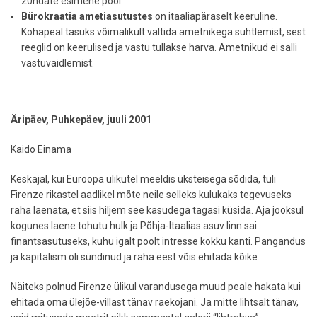
20ndate esimene pool.
Bürokraatia ametiasutustes
on itaaliapäraselt keeruline.
Kohapeal tasuks võimalikult vältida ametnikega suhtlemist, sest
reeglid on keerulised ja vastu tullakse harva. Ametnikud ei salli
vastuvaidlemist.
Äripäev, Puhkepäev, juuli 2001
Kaido Einama
Keskajal, kui Euroopa ülikutel meeldis üksteisega sõdida, tuli
Firenze rikastel aadlikel mõte neile selleks kulukaks tegevuseks
raha laenata, et siis hiljem see kasudega tagasi küsida. Aja jooksul
kogunes laene tohutu hulk ja Põhja-Itaalias asuv linn sai
finantsasutuseks, kuhu igalt poolt intresse kokku kanti. Pangandus
ja kapitalism oli sündinud ja raha eest võis ehitada kõike.
Näiteks polnud Firenze ülikul varandusega muud peale hakata kui
ehitada oma ülejõe-villast tänav raekojani. Ja mitte lihtsalt tänav,