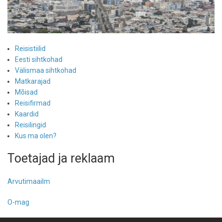
Reisistiilid
Eesti sihtkohad
Välismaa sihtkohad
Matkarajad
Mõisad
Reisifirmad
Kaardid
Reisilingid
Kus ma olen?
Toetajad ja reklaam
Arvutimaailm
O-mag