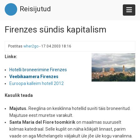
Liigu
Reisijutud
edasi
põhisisu
juurde
Firenzes sündis kapitalism
Postitas
wher2go
-
17.04.2003 18:16
Linke:
Hotelli broneerimine Firenzes
Veebikaamera Firenzes
Euroopa kalleim hotell 2012
Kasulik teada
Majutus.
Reeglina on kesklinna hotellid suviti täis broneeritud.
Majutuse eest muretse varakult.
Santa Maria del Fiore toomkirik
on maailmas suuruselt
kolmas katedraal. Selle kuplit on näha kõikjalt linnast, parim
vaade on aga Michelangelo väljakult üle jõe üle kogu vanalinna.