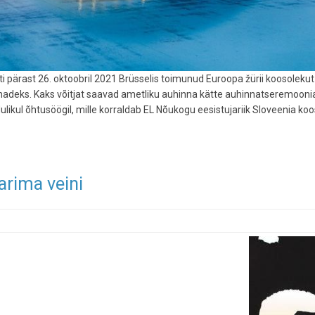
i pärast 26. oktoobril 2021 Brüsselis toimunud Euroopa žürii koosolekut
innadeks. Kaks võitjat saavad ametliku auhinna kätte auhinnatseremoonia
ikul õhtusöögil, mille korraldab EL Nõukogu eesistujariik Sloveenia koo
arima veini