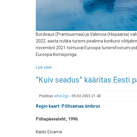
Bordeaux (Prantsusmaa) ja Valencia (Hispaania) valit
2022. aasta nutika turismi pealinna konkursi võitjal
novembril 2021 toimuval Euroopa turismifoorumi pidul
Euroopa Komisjoniga.
Loe veel
-
Bordeaux
"Kuiv seadus" kääritas Eesti p
ja
Valencia
valiti
Postitas
wher2go
-
09.03.2003 21:40
2022.
Regio kaart: Põltsamaa ümbrus
aasta
"targaks
Pühapäevaleht, 1996.
reisisihtkohaks"
Kaido Einama