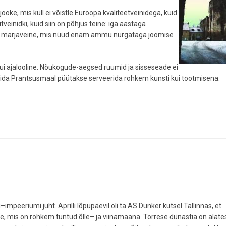
oke, mis küll ei võistle Euroopa kvaliteetveinidega, kuid
einidki, kuid siin on põhjus teine: iga aastaga
 ja marjaveine, mis nüüd enam ammu nurgataga joomise
ui ajalooline. Nõukogude-aegsed ruumid ja sisseseade ei
mida Prantsusmaal püütakse serveerida rohkem kunsti kui tootmisena.
peeriumi juht. Aprilli lõpupäevil oli ta AS Dunker kutsel Tallinnas, et
e, mis on rohkem tuntud õlle– ja viinamaana. Torrese dünastia on alate