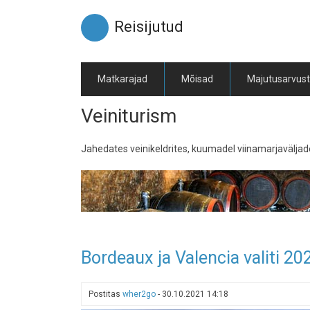
Liigu
edasi
Reisijutud
põhisisu
juurde
Matkarajad
Mõisad
Majutusarvus
Veiniturism
Jahedates veinikeldrites, kuumadel viinamarjaväljad
Bordeaux ja Valencia valiti 20
Postitas
wher2go
-
30.10.2021 14:18