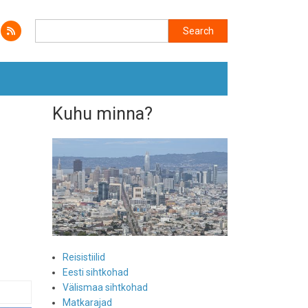
Search
Search
Kuhu minna?
Reisistiilid
Eesti sihtkohad
Välismaa sihtkohad
Matkarajad