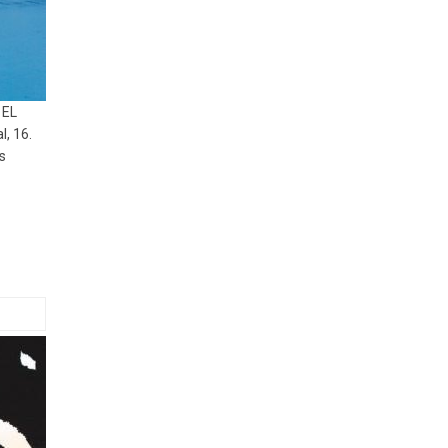
 EL
l, 16.
s