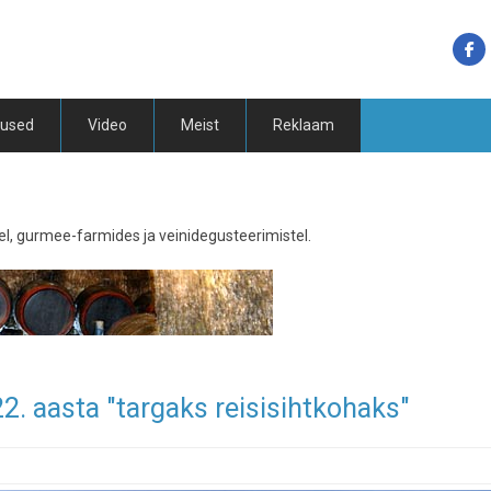
tused
Video
Meist
Reklaam
el, gurmee-farmides ja veinidegusteerimistel.
22. aasta "targaks reisisihtkohaks"