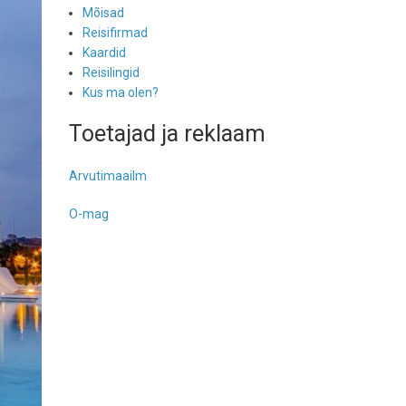
Mõisad
Reisifirmad
Kaardid
Reisilingid
Kus ma olen?
Toetajad ja reklaam
Arvutimaailm
O-mag