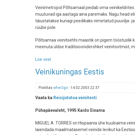
Veinimetropol Põltsamaal peidab oma veinikeldrites jo
muutuvad iga aastaga aina paremaks. Nagu head eliitv
täiustatakse kunagi peedikaks nimetatud puuvilja-
rüübe pole.
Põltsamaa veinitsehhi maastik on pigem tööstuslik k
meenuta üldse traditsiooniderohket veinitootmist, 
Loe veel
-
"Kuiv
Veinikuningas Eestis
seadus"
kääritas
Eesti
Postitas
wher2go
-
14.02.2003 22:37
parima
Vaata ka
Reisijututoa veinitesti
veini
Pühapäevaleht, 1995 Kaido Einama
MIGUEL A. TORRES on Hispaania ühe kuulsaima veini–im
laiendada maailmatasemel veinide levikut ka Eestiss