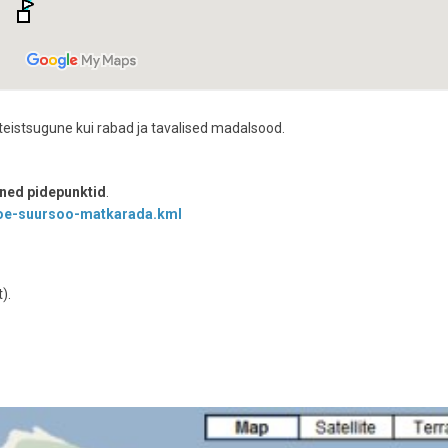
 teistsugune kui rabad ja tavalised madalsood.
mõned pidepunktid
.
oe-suursoo-matkarada.kml
).