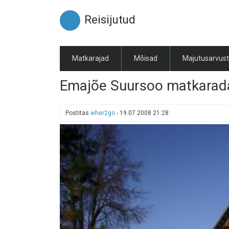
Liigu
edasi
Reisijutud
põhisisu
juurde
Matkarajad
Mõisad
Majutusarvus
Emajõe Suursoo matkarad
Postitas
wher2go
-
19.07.2008 21:28