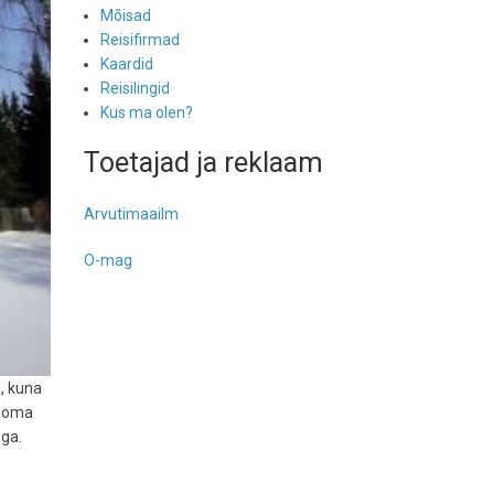
Mõisad
Reisifirmad
Kaardid
Reisilingid
Kus ma olen?
Toetajad ja reklaam
Arvutimaailm
O-mag
, kuna
d oma
iga.