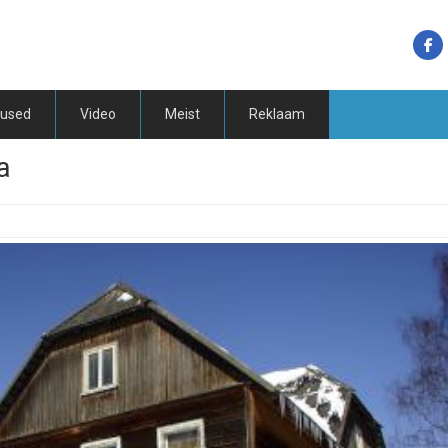
tused
Video
Meist
Reklaam
a