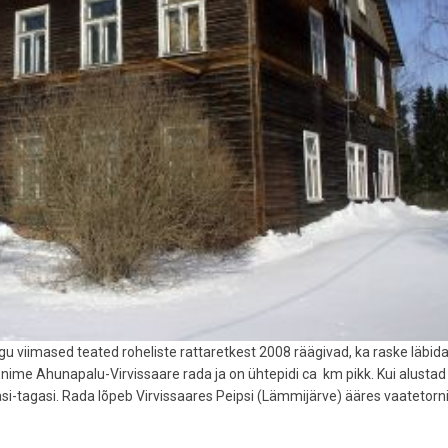
u viimased teated roheliste rattaretkest 2008 räägivad, ka raske läbida
nime Ahunapalu-Virvissaare rada ja on ühtepidi ca km pikk. Kui alusta
asi-tagasi. Rada lõpeb Virvissaares Peipsi (Lämmijärve) ääres vaatetorn