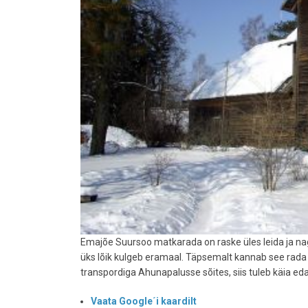
Emajõe Suursoo matkarada on raske üles leida ja nag
üks lõik kulgeb eramaal. Täpsemalt kannab see rada 
transpordiga Ahunapalusse sõites, siis tuleb käia ed
Vaata Google´i kaardilt