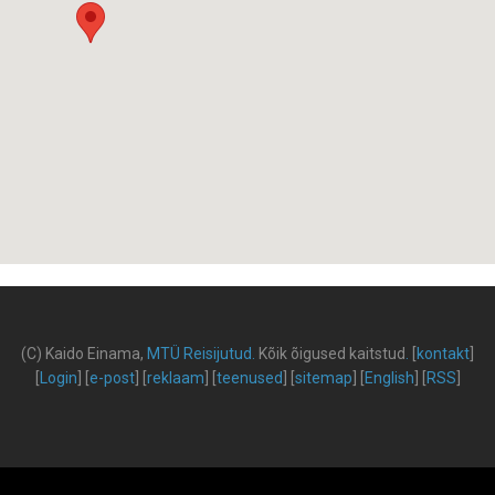
(C) Kaido Einama,
MTÜ Reisijutud
.
Kõik õigused kaitstud
.
[
kontakt
]
[
Login
] [
e-post
] [
reklaam
] [
teenused
] [
sitemap
] [
English
] [
RSS
]