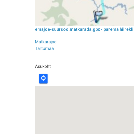
emajoe-suursoo.matkarada.gpx - parema hiireklik
Matkarajad
Tartumaa
Asukoht