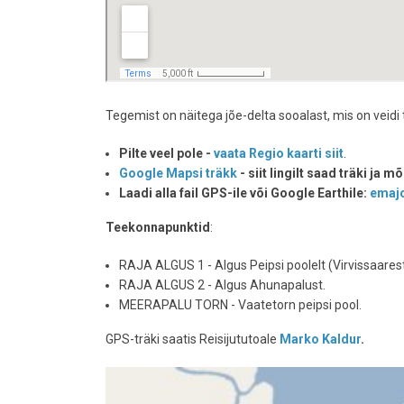
Tegemist on näitega jõe-delta sooalast, mis on veidi
Pilte veel pole -
vaata Regio kaarti siit
.
Google Mapsi träkk
- siit lingilt saad träki ja 
Laadi alla fail GPS-ile või Google Earthile:
emaj
Teekonnapunktid
:
RAJA ALGUS 1 - Algus Peipsi poolelt (Virvissaarest
RAJA ALGUS 2 - Algus Ahunapalust.
MEERAPALU TORN - Vaatetorn peipsi pool.
GPS-träki saatis Reisijututoale
Marko Kaldur
.