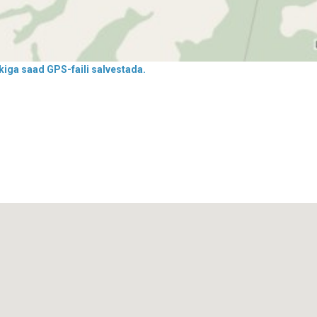
iga saad GPS-faili salvestada.