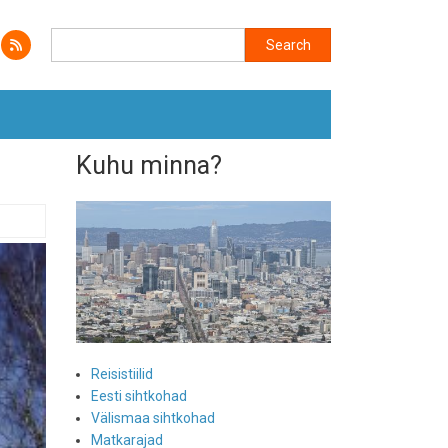
Search
Search
Kuhu minna?
Reisistiilid
Eesti sihtkohad
Välismaa sihtkohad
Matkarajad