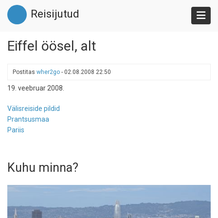
Liigu
Reisijutud
edasi
põhisisu
juurde
Eiffel öösel, alt
Postitas
wher2go
-
02.08.2008 22:50
19. veebruar 2008.
Välisreiside pildid
Prantsusmaa
Pariis
Kuhu minna?