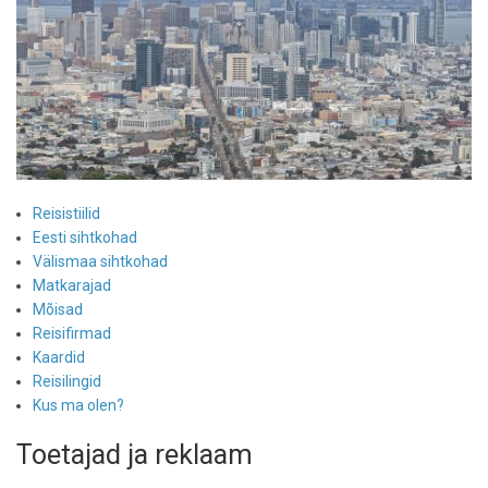
Reisistiilid
Eesti sihtkohad
Välismaa sihtkohad
Matkarajad
Mõisad
Reisifirmad
Kaardid
Reisilingid
Kus ma olen?
Toetajad ja reklaam