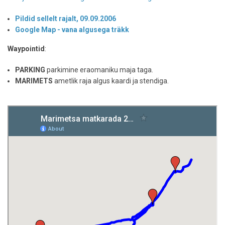
Pildid sellelt rajalt, 09.09.2006
Google Map - vana algusega träkk
Waypointid
:
PARKING
parkimine eraomaniku maja taga.
MARIMETS
ametlik raja algus kaardi ja stendiga.