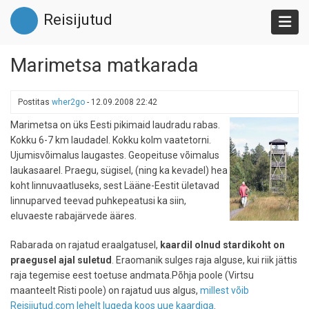
Liigu
Reisijutud
edasi
põhisisu
juurde
Marimetsa matkarada
Postitas
wher2go
-
12.09.2008 22:42
Marimetsa on üks Eesti pikimaid laudradu rabas.
Kokku 6-7 km laudadel. Kokku kolm vaatetorni.
Ujumisvõimalus laugastes. Geopeituse võimalus
laukasaarel. Praegu, sügisel, (ning ka kevadel) hea
koht linnuvaatluseks, sest Lääne-Eestit ületavad
linnuparved teevad puhkepeatusi ka siin,
eluvaeste rabajärvede ääres.
Rabarada on rajatud eraalgatusel,
kaardil olnud stardikoht on
praegusel ajal suletud
. Eraomanik sulges raja alguse, kui riik jättis
raja tegemise eest toetuse andmata.Põhja poole (Virtsu
maanteelt Risti poole) on rajatud uus algus,
millest võib
Reisijutud.com lehelt lugeda koos uue kaardiga
.