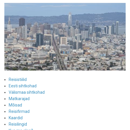
Reisistiilid
Eesti sihtkohad
Välismaa sihtkohad
Matkarajad
Mõisad
Reisifirmad
Kaardid
Reisilingid