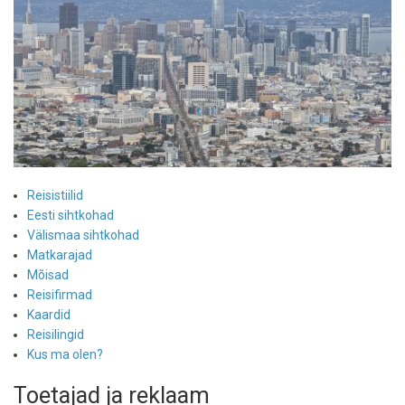
Reisistiilid
Eesti sihtkohad
Välismaa sihtkohad
Matkarajad
Mõisad
Reisifirmad
Kaardid
Reisilingid
Kus ma olen?
Toetajad ja reklaam