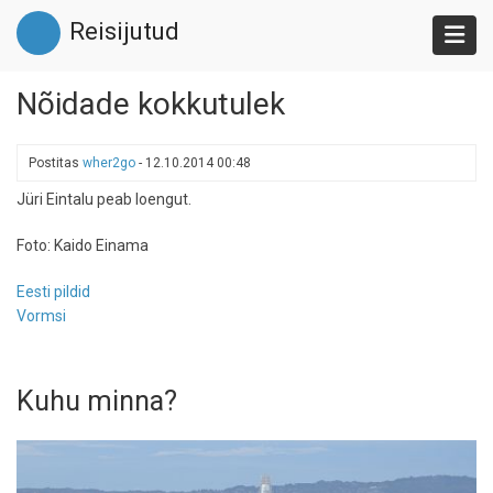
Liigu
Reisijutud
edasi
põhisisu
juurde
Nõidade kokkutulek
Postitas
wher2go
-
12.10.2014 00:48
Jüri Eintalu peab loengut.
Foto: Kaido Einama
Eesti pildid
Vormsi
Kuhu minna?