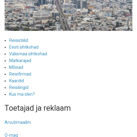
Reisistiilid
Eesti sihtkohad
Välismaa sihtkohad
Matkarajad
Mõisad
Reisifirmad
Kaardid
Reisilingid
Kus ma olen?
Toetajad ja reklaam
Arvutimaailm
O-mag