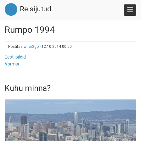
Liigu
Reisijutud
edasi
põhisisu
juurde
Rumpo 1994
Postitas
wher2go
-
12.10.2014 00:50
Eesti pildid
Vormsi
Kuhu minna?