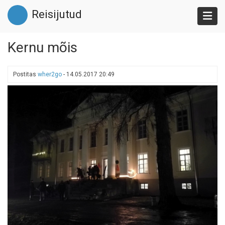
Liigu
Reisijutud
edasi
põhisisu
juurde
Kernu mõis
Postitas
wher2go
-
14.05.2017 20:49