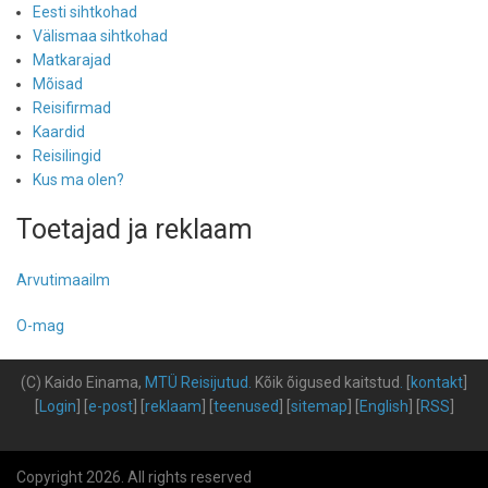
Eesti sihtkohad
Välismaa sihtkohad
Matkarajad
Mõisad
Reisifirmad
Kaardid
Reisilingid
Kus ma olen?
Toetajad ja reklaam
Arvutimaailm
O-mag
(C) Kaido Einama,
MTÜ Reisijutud
.
Kõik õigused kaitstud
.
[
kontakt
]
[
Login
] [
e-post
] [
reklaam
] [
teenused
] [
sitemap
] [
English
] [
RSS
]
Copyright 2026. All rights reserved