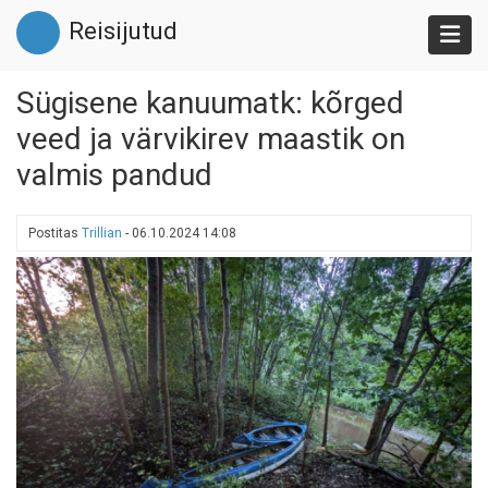
Liigu
Reisijutud
edasi
põhisisu
juurde
Sügisene kanuumatk: kõrged
veed ja värvikirev maastik on
valmis pandud
Postitas
Trillian
-
06.10.2024 14:08