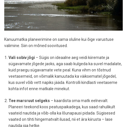
Kanuumatka planeerimine on sama oluline kui õige varustuse
valimine. Siin on mõned soovitused.
Vali sobiv jõgi
– Sügis on ideaalne aeg veidi kiiremate ja
sügavamate jõgede jaoks, aga saab kulgeda ka suvel madalate,
kuid praegu sügavamate vete peal. Kuna vihm on tõstnud
veetasemeid, on võimalik kanuutada ka väiksematel jõgedel,
kus suvel võib vett napiks jääda. Kontrolli kindlasti veetaseme
kohta infot enne matkale minekut.
Tee marsruut selgeks
– kaardista oma matk eelnevalt.
Planeeri teekond koos peatuspaikadega, kus saad rahulikult
vaateid nautida ja võib-olla ka lõunapausi pidada. Sügisesed
vaated on tihti hingematvalt ilusad, nii et ära kiirusta – lase
nautida iga hetke.