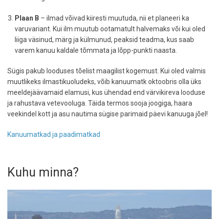
Plaan B
– ilmad võivad kiiresti muutuda, nii et planeeri ka
varuvariant. Kui ilm muutub ootamatult halvemaks või kui oled
liiga väsinud, märg ja külmunud, peaksid teadma, kus saab
varem kanuu kaldale tõmmata ja lõpp-punkti naasta.
Sügis pakub looduses tõelist maagilist kogemust. Kui oled valmis
muutlikeks ilmastikuoludeks, võib kanuumatk oktoobris olla üks
meeldejäävamaid elamusi, kus ühendad end värvikireva looduse
ja rahustava vetevooluga. Täida termos sooja joogiga, haara
veekindel kott ja asu nautima sügise parimaid päevi kanuuga jõel!
Kanuumatkad ja paadimatkad
Kuhu minna?