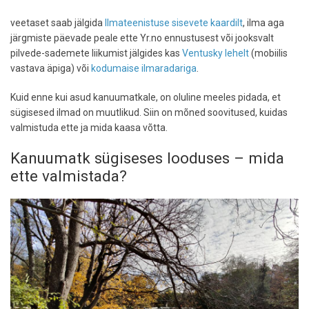
veetaset saab jälgida
Ilmateenistuse sisevete kaardilt
, ilma aga
järgmiste päevade peale ette Yr.no ennustusest või jooksvalt
pilvede-sademete liikumist jälgides kas
Ventusky lehelt
(mobiilis
vastava äpiga) või
kodumaise ilmaradariga
.
Kuid enne kui asud kanuumatkale, on oluline meeles pidada, et
sügisesed ilmad on muutlikud. Siin on mõned soovitused, kuidas
valmistuda ette ja mida kaasa võtta.
Kanuumatk sügiseses looduses – mida
ette valmistada?