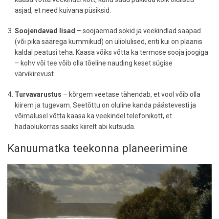
asjad, et need kuivana püsiksid.
Soojendavad lisad
– soojaemad sokid ja veekindlad saapad
(või pika säärega kummikud) on üliolulised, eriti kui on plaanis
kaldal peatusi teha. Kaasa võiks võtta ka termose sooja joogiga
– kohv või tee võib olla tõeline nauding keset sügise
värvikirevust.
Turvavarustus
– kõrgem veetase tähendab, et vool võib olla
kiirem ja tugevam. Seetõttu on oluline kanda päästevesti ja
võimalusel võtta kaasa ka veekindel telefonikott, et
hädaolukorras saaks kiirelt abi kutsuda.
Kanuumatka teekonna planeerimine