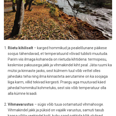
Riietu kihiliselt
– karged hommikud ja pealelõunane päikese
soojus tähendavad, et temperatuurid võivad tublisti muutuda.
Parim viis ilmaga kohaneda on riietuda kihtidena: termopesu,
keskmise paksusega jakk ja vihmakindel kiht peal. Jäta ruumi ka
mütsi ja kinnaste jaoks, sest külmem tuul võib vettel olles
jahedaks teha ning ilma kinnasteta aerutamine on ka soojaga
liiga karm, villid tekivad kergesti. Praegu aga muutuvad käed
jahedal hommikul kohmetuks, sest siis võib temperatuur olla
alla kümne kraadi.
Vihmavarustus
– sügis võib tuua ootamatuid vihmahooge.
Vihmakindel jakk ja püksid on vajalik varustus, samuti tasub
kaasa võtta veekindel kott, kuhu saad pakkida kõik olulised