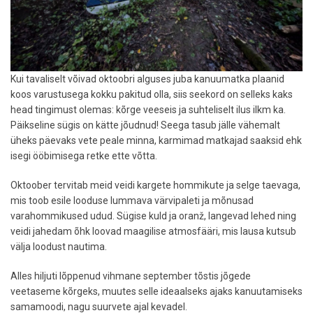
Kui tavaliselt võivad oktoobri alguses juba kanuumatka plaanid
koos varustusega kokku pakitud olla, siis seekord on selleks kaks
head tingimust olemas: kõrge veeseis ja suhteliselt ilus ilkm ka.
Päikseline sügis on kätte jõudnud! Seega tasub jälle vähemalt
üheks päevaks vete peale minna, karmimad matkajad saaksid ehk
isegi ööbimisega retke ette võtta.
Oktoober tervitab meid veidi kargete hommikute ja selge taevaga,
mis toob esile looduse lummava värvipaleti ja mõnusad
varahommikused udud. Sügise kuld ja oranž, langevad lehed ning
veidi jahedam õhk loovad maagilise atmosfääri, mis lausa kutsub
välja loodust nautima.
Alles hiljuti lõppenud vihmane september tõstis jõgede
veetaseme kõrgeks, muutes selle ideaalseks ajaks kanuutamiseks
samamoodi, nagu suurvete ajal kevadel.