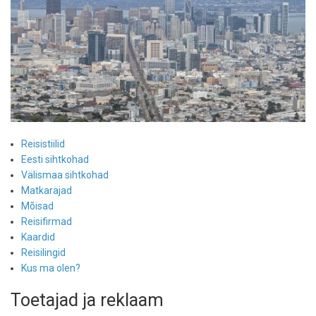
Reisistiilid
Eesti sihtkohad
Välismaa sihtkohad
Matkarajad
Mõisad
Reisifirmad
Kaardid
Reisilingid
Kus ma olen?
Toetajad ja reklaam