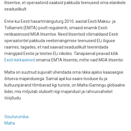
litsentse, et operaatorid saaksid pakkuda teenuseid oma elanikele
seaduslikult.
Enne kui Eesti hasartmänguturg 2010. aastal Eesti Maksu- ja
Tolliameti (EMTA) poolt reguleeriti, omasid enamik Eesti
netikasiinosid MGA litsentse. Need litsentsid võimaldasid Eesti
operaatoritel pakkuda veebimängimise teenuseid ELi õiguse
raames, tagades, et nad saavad seaduslikult teenindada
mängijaid Eestis ja teistes ELi riikides. Tänapäeval peavad kõik
Eesti kiirkasiinod
omama EMTA litsentsi, mitte vaid MGA litsentsi.
Malta on suutnud sujuvalt ühendada oma rikka ajaloo kaasaegse
õitseva majandusega. Samal ajal kui saare looduse ilu ja
kultuuripärand tõmbavad ligi turiste, on Malta iGamingu globaalne
liider, mis mõjutab oluliselt riigi majandust ja rahvusvahelist
tööjõudu.
Sisuturundus
Malta