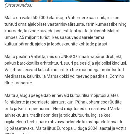
(Sisuturundus)
Malta on väike 500 000 elanikuga Vahemere saareriik, mis on
tuntud oma ajalooliste vaatamisväärsuste, rannikumaastike ning
kuumade, kuivade suvede poolest. Igal aastal külastab Maltat
umbes 2,5 miljonit turisti, kes saabuvad saarele tema
kultuuripärandi, ajaloo ja looduskaunite kohtade pärast.
Malta pealinn Valletta, mis on UNESCO maailmapärandi objekt,
pakub barokkstiilis arhitektuuri, suuri paleesid ja ajaloolisi kindlusi.
Vallettast leiavad külastajad tihti ka tee müüridega ümbritsetud
Medinasse, kalurikülla Marsaxlokki või teevad paadireisi Comino
Blue Lagoonile.
Malta ajalugu peegeldab erinevaid kultuurilisi mõjutusi alates
foiniiklaste ja roomlaste ajastust kuni Püha Johannese rüütlite
ordu ja Briti impeeriumini. Need mõjutused on nähtavad Malta
arhitektuuris, traditsioonides ja toidukultuuris. Inglise keel
riigikeelena teeb saare rahvusvahelistele külastajatele lithsasti
ligipääsetavaks. Malta liitus Euroopa Liiduga 2004. aastal ja võttis