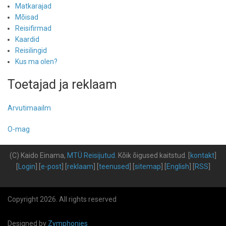
Matkarajad
Mõisad
Reisifirmad
Kaardid
Reisilingid
Kus ma olen?
Toetajad ja reklaam
Arvutimaailm
O-mag
(C) Kaido Einama,
MTÜ Reisijutud
.
Kõik õigused kaitstud
.
[
kontakt
]
[
Login
] [
e-post
] [
reklaam
] [
teenused
] [
sitemap
] [
English
] [
RSS
]
Copyright 2026. All rights reserved
Designed by
Zymphonies