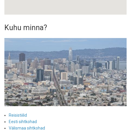
Kuhu minna?
Reisistiilid
Eesti sihtkohad
Välismaa sihtkohad