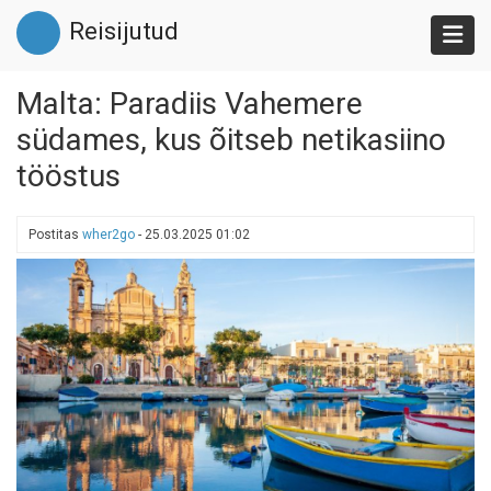
Liigu
Reisijutud
edasi
põhisisu
juurde
Malta: Paradiis Vahemere
südames, kus õitseb netikasiino
tööstus
Postitas
wher2go
-
25.03.2025 01:02