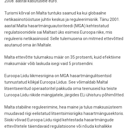
2008. aastal kasutusele euro.
Turismi kõrval on Malta tuntuks saanud ka kui globaalne
netikasiinotööstuse juhtiv keskus ja reguleerimisriik. Tänu 2001.
aastal Malta hasartmänguautoriteedi (MGA) kehtestatud
regulatsioonidele sai Maltast üks esimesi Euroopa riike, mis
reguleeris netikasiinosid. Selle tulemusena on mitmed ettevõtted
asutanud oma äri Maltale.
Malta ettevõtte tulumaksu määr on 35 protsenti, kuid efektiivne
maksumäär võib laskuda isegi vaid 5 protsendini.
Euroopa Liidu liikmesriigina on MGA hasartmängulitsentsid
tunnustatud kõikjal Euroopa Liidus. See võimaldab Maltal
litsentseeritud operaatoritel pakkuda oma teenuseid ka teiste
Luroopa Liidu riikide mängijatele, järgides ELi ühisturu põhimõtted.
Malta stabiilne reguleerimine, hea maine ja tulus maksusüsteem
muudavad riigi eelistatud litsentsimisriigiks hasartmängusektoris.
Siiski võivad Euroopa Liidu riigid kehtestada hasartmängude
ettevõtetele täiendavaid regulatsioone või nõuda kohalikke