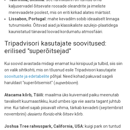
kaljuservadel õitsevate roosade oleandrite ja imeliste
merevaadete poolest, mis on eriti kirkad alates märtsist.
Lissabon, Portugal:
mahe kevadilm sobib ideaalselt linnaga
tutvumiseks. Õitsvad aiad ja klassikaliste azulejo-plaatidega
kaunistatud tänavad loovad kordumatu atmosfääri.
Tripadvisori kasutajate soovitused:
erilised "superõitsejad"
Kui soovid avastada midagi enamat kui kirsipuud ja tulbid, siis siin
on valik sihtkohti, mis on tõusnud esile Tripadvisori kasutajate
soovituste ja edetabelite
põhjal. Need kohad pakuvad sageli
haruldast "superõitsemist" (
superbloom
).
Atacama kõrb, Tšiili:
maailma üks kuivemaid paiku meenutab
tavaliselt kuumaastikku, kuid umbes iga viie aasta tagant juhtub
ime. Kui talvel sajab piisavalt vihma, tärkab kevadeti (septembrist
novembrini)
desierto florido
ehk õitsev kõrb.
Joshua Tree rahvuspark, California, USA:
kuigi park on tuntud