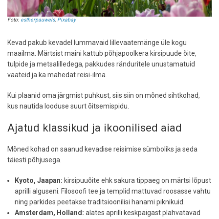
Foto:
estherpauwels
,
Pixabay
Kevad pakub kevadel lummavaid lillevaatemänge üle kogu
maailma. Märtsist maini kattub põhjapoolkera kirsipuude õite,
tulpide ja metsalilledega, pakkudes ränduritele unustamatuid
vaateid ja ka mahedat reisi-ilma.
Kui plaanid oma järgmist puhkust, siis siin on mõned sihtkohad,
kus nautida looduse suurt õitsemispidu.
Ajatud klassikud ja ikoonilised aiad
Mõned kohad on saanud kevadise reisimise sümboliks ja seda
täiesti põhjusega.
Kyoto, Jaapan:
kirsipuuõite ehk sakura tippaeg on märtsi lõpust
aprilli alguseni. Filosoofi tee ja templid mattuvad roosasse vahtu
ning parkides peetakse traditsioonilisi hanami piknikuid.
Amsterdam, Holland:
alates aprilli keskpaigast plahvatavad