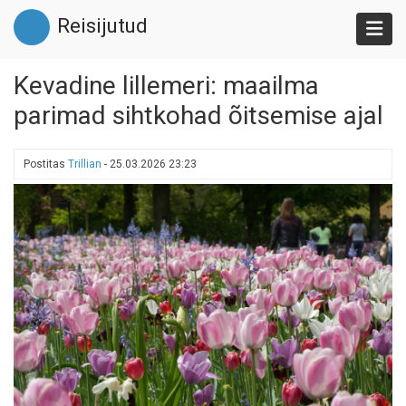
Liigu
Reisijutud
edasi
põhisisu
juurde
Kevadine lillemeri: maailma
parimad sihtkohad õitsemise ajal
Postitas
Trillian
-
25.03.2026 23:23