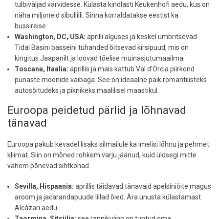
tulbiväljad värvidesse. Külasta kindlasti Keukenhofi aedu, kus on
näha miljoneid sibullilli. Sinna korraldatakse eestist ka
bussireise.
Washington, DC, USA:
aprilli alguses ja keskel ümbritsevad
Tidal Basini basseini tuhanded õitsevad kirsipuud, mis on
kingitus Jaapanilt ja loovad tõelise muinasjutumaailma.
Toscana, Itaalia:
aprillis ja mais kattub Val d'Orcia piirkond
punaste moonide vaibaga. See on ideaalne paik romantilisteks
autosõitudeks ja piknikeks maalilisel maastikul.
Euroopa peidetud pärlid ja lõhnavad
tänavad
Euroopa pakub kevadel lisaks silmailule ka imelisi lõhnu ja pehmet
kliimat. Siin on mõned rohkem varju jäänud, kuid üldsegi mitte
vähem põnevad sihtkohad.
Sevilla, Hispaania:
aprillis täidavad tänavaid apelsiniõite magus
aroom ja jacarandapuude lillad õied. Ära unusta külastamast
Alcázari aedu.
Taormina, Sitsiilia:
see rannikulinn on tuntud oma