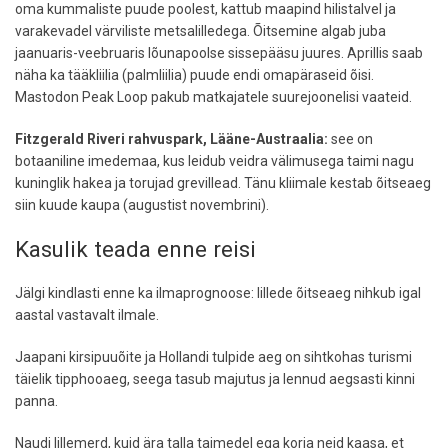
oma kummaliste puude poolest, kattub maapind hilistalvel ja
varakevadel värviliste metsalilledega. Õitsemine algab juba
jaanuaris-veebruaris lõunapoolse sissepääsu juures. Aprillis saab
näha ka tääkliilia (palmliilia) puude endi omapäraseid õisi.
Mastodon Peak Loop pakub matkajatele suurejoonelisi vaateid.
Fitzgerald Riveri rahvuspark, Lääne-Austraalia:
see on
botaaniline imedemaa, kus leidub veidra välimusega taimi nagu
kuninglik hakea ja torujad grevillead. Tänu kliimale kestab õitseaeg
siin kuude kaupa (augustist novembrini).
Kasulik teada enne reisi
Jälgi kindlasti enne ka ilmaprognoose: lillede õitseaeg nihkub igal
aastal vastavalt ilmale.
Jaapani kirsipuuõite ja Hollandi tulpide aeg on sihtkohas turismi
täielik tipphooaeg, seega tasub majutus ja lennud aegsasti kinni
panna.
Naudi lillemerd, kuid ära talla taimedel ega korja neid kaasa, et