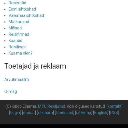
Reisistiilid
Eesti sihtkohad
Välismaa sihtkohad
Matkarajad
Mõisad
Reisifirmad
Kaardid
Reisilingid
Kus ma olen?
Toetajad ja reklaam
Arvutimaailm
O-mag
(C) Kaido Einama,
MTÜ Reisijutud
.
Kõik õigused kaitstud
.
[
kontakt
]
[
Login
] [
e-post
] [
reklaam
] [
teenused
] [
sitemap
] [
English
] [
RSS
]