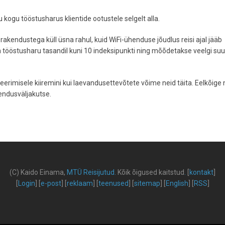
ogu tööstusharus klientide ootustele selgelt alla.
 rakendustega küll üsna rahul, kuid WiFi-ühenduse jõudlus reisi ajal jääb
 on tööstusharu tasandil kuni 10 indeksipunkti ning mõõdetakse veelgi s
eerimisele kiiremini kui laevandusettevõtete võime neid täita. Eelkõige 
endusväljakutse.
(C) Kaido Einama,
MTÜ Reisijutud
.
Kõik õigused kaitstud
.
[
kontakt
]
[
Login
] [
e-post
] [
reklaam
] [
teenused
] [
sitemap
] [
English
] [
RSS
]