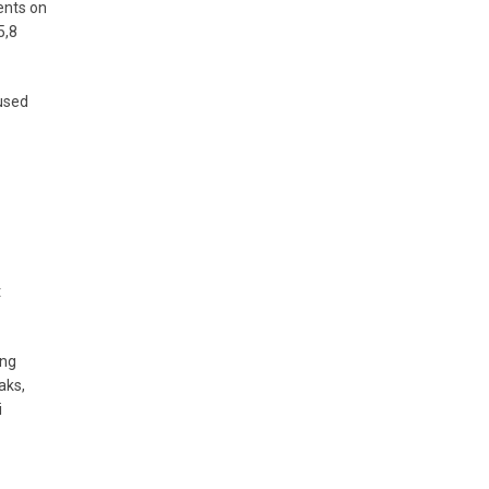
rents on
5,8
mused
t
ing
aks,
i