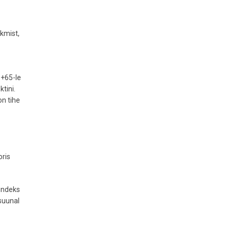
skmist,
 +65-le
tini.
on tihe
oris
 indeks
 suunal