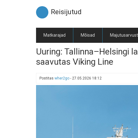
Liigu
edasi
Reisijutud
põhisisu
juurde
Matkarajad
Mõisad
Majutusarvus
Uuring: Tallinna–Helsingi l
saavutas Viking Line
Postitas
wher2go
-
27.05.2026 18:12