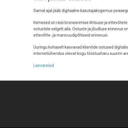
Samal ajal jääb digitaalne kasutajakogemus peaaegu k
Inimesed on reisi broneerimise lihtsuse ja ettevõtete
ootustele selgelt alla. Ootuste ja jõudluse erinevus
ettevõtte- ja marsruudipõhiseid erinevusi.
Uuringu kohaselt kasvavad klientide ootused digitalis
internetiühendus olevat kogu tööstusharu suurim ar
Laevareisid