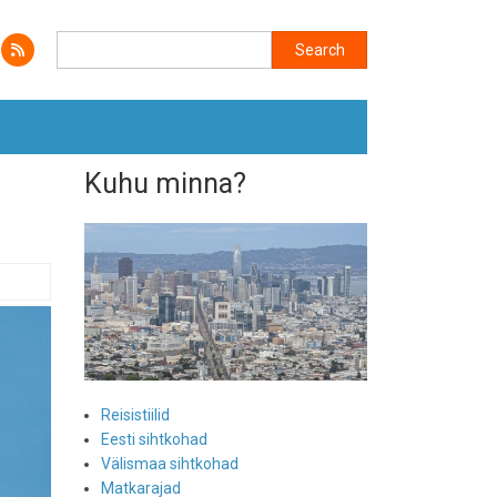
Search
Search
Kuhu minna?
Reisistiilid
Eesti sihtkohad
Välismaa sihtkohad
Matkarajad