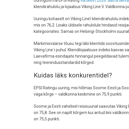
Uuringufirma EPSI Rating
värskest 2026. aasta laeval
kliendirahulolu ja lojaalsus Viking Line´il. Valdkonna
Uuringu kohaselt on Viking Line’i kliendirahulolu ind
mis on 76,2. Lisaks üldisele rahulolule hindasid reisij
kategooriates. Samas on Helsingi-Stockholmi suunal e
Märkimisväärse tõusu tegi läbi klientide soovitusind
Viking Line´i puhul. Kliendilojaalsuse indeks kasvas s
Laevafirma esindajate hinnangul peegeldavad tulemuse
ning teenindusstandardid kõrged.
Kuidas läks konkurentidel?
EPSI Ratingu uuring, mis hõlmas Soome-Eesti ja Soome-
väga kõrge – valdkonna keskmine on 75,9 punkti.
Soome ja Eesti vahelisel reisisuunal saavutas Viking Li
on 75,8. See on napilt kõrgem kui antud liini valdkon
on 75,5 punkti.