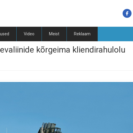
tused
Video
Meist
Reklaam
aevaliinide kõrgeima kliendirahulolu