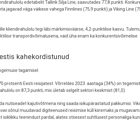
endirahulolu edetabelit Tallink Silja Line, saavutades 77,8 punkti. Konku
 kohta jagavad väga väikese vahega Finnlines (75,9 punkti) ja Viking Line (7
ille kliendirahulolu tegi läbi märkimisväärse, 4,2-punktilise kasvu. Tule
praktilise transpordivõimalusena, vaid üha enam ka konkurentsivõimelise
estis kahekordistunud
sikogemuse tagamisel.
 70 protsenti Eesti reisijatest. Võrreldes 2023. aastaga (34%) on tegemis
lolu on 87,3 punkti, mis ületab selgelt sektori keskmist (81,0).
tada nutiseadet kajutivõtmena ning saada isikupärastatud pakkumisi. Vik
linowi sõnul muudavad digiteenused reisimise küll kiiremaks ja mugavam
st isiklikku teenindust pardal, alates otsesest suhtlusest personaliga kun