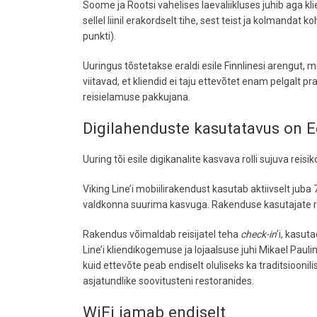
Soome ja Rootsi vahelises laevaliikluses juhib aga kli
sellel liinil erakordselt tihe, sest teist ja kolmandat
punkti).
Uuringus tõstetakse eraldi esile Finnlinesi arengut, m
viitavad, et kliendid ei taju ettevõtet enam pelgalt 
reisielamuse pakkujana.
Digilahenduste kasutatavus on E
Uuring tõi esile digikanalite kasvava rolli sujuva rei
Viking Line’i mobiilirakendust kasutab aktiivselt juba
valdkonna suurima kasvuga. Rakenduse kasutajate rahu
Rakendus võimaldab reisijatel teha
check-in
’i, kasu
Line’i kliendikogemuse ja lojaalsuse juhi Mikael Pau
kuid ettevõte peab endiselt oluliseks ka traditsioonili
asjatundlike soovitusteni restoranides.
WiFi jamab endiselt