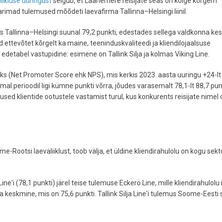
iikluse uuringust
selgub, et Läänemere reisijate seas on kõige kõrgem
 parimad tulemused mõõdeti laevafirma Tallinna–Helsingi liinil.
eks Tallinna–Helsingi suunal 79,2 punkti, edestades sellega valdkonna ke
ad ettevõtet kõrgelt ka maine, teeninduskvaliteedi ja kliendilojaalsuse
detabel vastupidine: esimene on Tallink Silja ja kolmas Viking Line.
eks (Net Promoter Score ehk NPS), mis kerkis 2023. aasta uuringu +24-lt
amal perioodil ligi kümne punkti võrra, jõudes varasemalt 78,1-lt 88,7 punk
d klientide ootustele vastamist turul, kus konkurents reisijate nimel 
Rootsi laevaliiklust, toob välja, et üldine kliendirahulolu on kogu sekt
ne'i (78,1 punkti) järel teise tulemuse Eckerö Line, mille kliendirahulolu
na keskmine, mis on 75,6 punkti. Tallink Silja Line'i tulemus Soome-Eesti