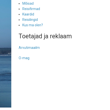
Mõisad
Reisifirmad
Kaardid
Reisilingid
Kus ma olen?
Toetajad ja reklaam
Arvutimaailm
O-mag