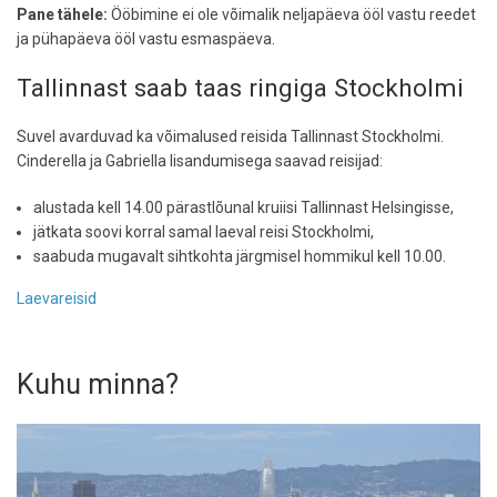
Pane tähele:
Ööbimine ei ole võimalik neljapäeva ööl vastu reedet
ja pühapäeva ööl vastu esmaspäeva.
Tallinnast saab taas ringiga Stockholmi
Suvel avarduvad ka võimalused reisida Tallinnast Stockholmi.
Cinderella ja Gabriella lisandumisega saavad reisijad:
alustada kell 14.00 pärastlõunal kruiisi Tallinnast Helsingisse,
jätkata soovi korral samal laeval reisi Stockholmi,
saabuda mugavalt sihtkohta järgmisel hommikul kell 10.00.
Laevareisid
Kuhu minna?