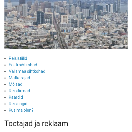
Reisistiilid
Eesti sihtkohad
Välismaa sihtkohad
Matkarajad
Mõisad
Reisifirmad
Kaardid
Reisilingid
Kus ma olen?
Toetajad ja reklaam