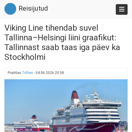
Liigu
Reisijutud
edasi
põhisisu
juurde
Viking Line tihendab suvel
Tallinna–Helsingi liini graafikut:
Tallinnast saab taas iga päev ka
Stockholmi
Postitas
Trillian
-
04.06.2026 20:58