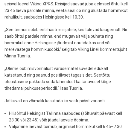
seisval laeval Viking XPRS. Reisijad saavad juba eelmisel õhtul kell
23.45 laeva pardale minna, veeta seal öö ning alustada hommikut
rahulikult, saabudes Helsingisse kell 10.30.
„See teenus sobib eriti hästi reisijatele, kes tulevad kaugemalt. Nii
saab õhtul pardale minna, end mugavalt välja puhata ning
hommikul enne Helsingisse jõudmist nautida kas und või
merevaatega hommikusööki,“ selgitab Viking Line’i kommertsjuht
Minna Tuorila.
„Oleme ööbimisvõimalust varasematel suvedel edukalt
katsetanud ning saanud positiivset tagasisidet. Seetõttu
otsustasime pakkuda seda lahendust ka tänavusel kõige
tihedamal puhkuseperioodil,“ lisas Tuorila.
Jätkuvalt on võimalik kasutada ka vastupidist varianti:
Hilisõhtul Helsingist Tallinna saabudes (sõltuvalt päevast kell
23.30 või 23.45) võib jääda laevale ööbima.
Väljumine laevast toimub järgmisel hommikul kell 6.45–7.30.