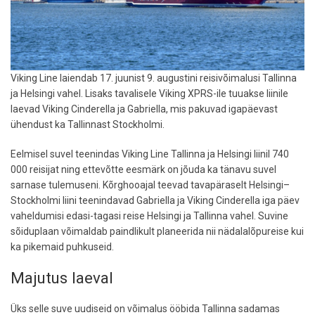
Viking Line laiendab 17. juunist 9. augustini reisivõimalusi Tallinna
ja Helsingi vahel. Lisaks tavalisele Viking XPRS-ile tuuakse liinile
laevad Viking Cinderella ja Gabriella, mis pakuvad igapäevast
ühendust ka Tallinnast Stockholmi.
Eelmisel suvel teenindas Viking Line Tallinna ja Helsingi liinil 740
000 reisijat ning ettevõtte eesmärk on jõuda ka tänavu suvel
sarnase tulemuseni. Kõrghooajal teevad tavapäraselt Helsingi–
Stockholmi liini teenindavad Gabriella ja Viking Cinderella iga päev
vaheldumisi edasi-tagasi reise Helsingi ja Tallinna vahel. Suvine
sõiduplaan võimaldab paindlikult planeerida nii nädalalõpureise kui
ka pikemaid puhkuseid.
Majutus laeval
Üks selle suve uudiseid on võimalus ööbida Tallinna sadamas