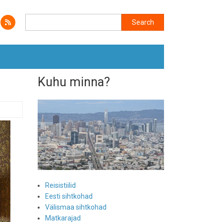
Search
Search
Kuhu minna?
Reisistiilid
Eesti sihtkohad
Välismaa sihtkohad
Matkarajad