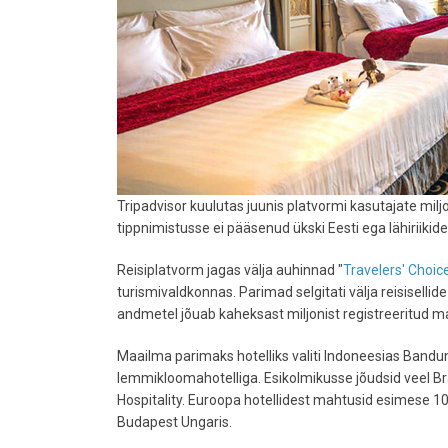
Tripadvisor kuulutas juunis platvormi kasutajate mil
tippnimistusse ei pääsenud ükski Eesti ega lähiriikide 
Reisiplatvorm jagas välja auhinnad "
Travelers' Choic
turismivaldkonnas. Parimad selgitati välja reisiselli
andmetel jõuab kaheksast miljonist registreeritud ma
Maailma parimaks hotelliks valiti Indoneesias Bandung
lemmikloomahotelliga. Esikolmikusse jõudsid veel Bras
Hospitality. Euroopa hotellidest mahtusid esimese 1
Budapest Ungaris.