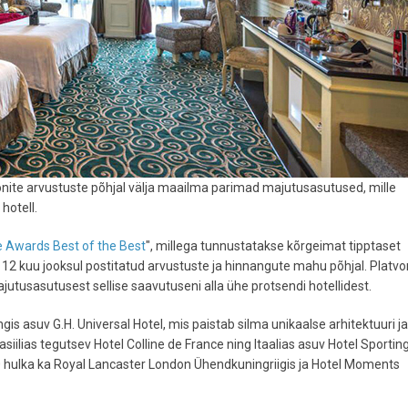
jonite arvustuste põhjal välja maailma parimad majutusasutused, mille
hotell.
e Awards Best of the Best
", millega tunnustatakse kõrgeimat tipptaset
de 12 kuu jooksul postitatud arvustuste ja hinnangute mahu põhjal. Platv
jutusasutusest sellise saavutuseni alla ühe protsendi hotellidest.
is asuv G.H. Universal Hotel, mis paistab silma unikaalse arhitektuuri ja
iilias tegutsev Hotel Colline de France ning Itaalias asuv Hotel Sportin
0 hulka ka Royal Lancaster London Ühendkuningriigis ja Hotel Moments