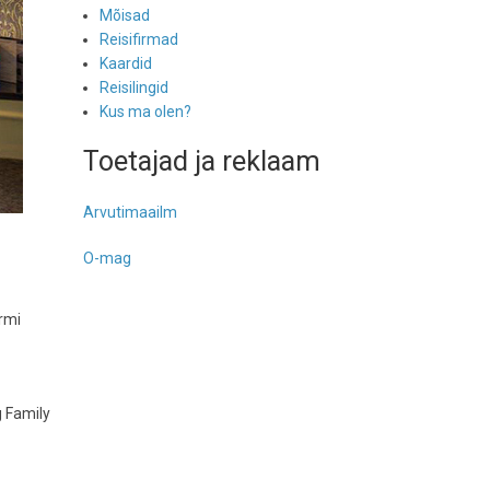
Mõisad
Reisifirmad
Kaardid
Reisilingid
Kus ma olen?
Toetajad ja reklaam
Arvutimaailm
O-mag
ormi
g Family