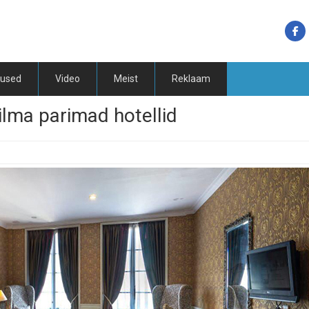
tused
Video
Meist
Reklaam
ilma parimad hotellid