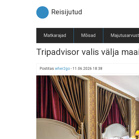
Liigu
edasi
Reisijutud
põhisisu
juurde
Matkarajad
Mõisad
Majutusarvus
Tripadvisor valis välja maa
Postitas
wher2go
-
11.06.2026 18:38