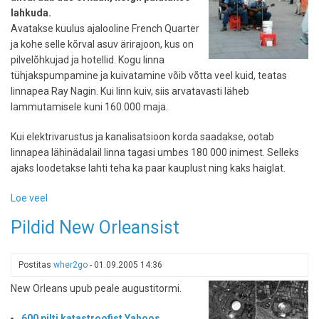
lahkuda.
Avatakse kuulus ajalooline French Quarter
ja kohe selle kõrval asuv ärirajoon, kus on
pilvelõhkujad ja hotellid. Kogu linna
tühjakspumpamine ja kuivatamine võib võtta veel kuid, teatas
linnapea Ray Nagin. Kui linn kuiv, siis arvatavasti läheb
lammutamisele kuni 160.000 maja.
Kui elektrivarustus ja kanalisatsioon korda saadakse, ootab
linnapea lähinädalail linna tagasi umbes 180 000 inimest. Selleks
ajaks loodetakse lahti teha ka paar kauplust ning kaks haiglat.
Loe veel
-
New
Pildid New Orleansist
Orleansi
vanalinn
avatakse
Postitas
wher2go
-
01.09.2005 14:36
turistidele
New Orleans upub peale augustitormi.
esmaspäeval
600 pilti katastroofist Yahoos
.