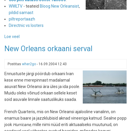
WWLTV
- teateid
Bloog New Orleansist
,
pildid samast
piltreportaazh
Directnic vs looters
Loe veel
-
Pildid
New Orleans orkaani serval
New
Orleansist
Postitas
wher2go
-
16.09.2004 12:43
Ennustuste järgi pöördub orkaani Ivan
kese enne merepinnast madalamal
asuvat New Orleansi ära üles ja ida poole.
Muidu oleks võinud orkaan sellele keset
soid asuvale linnale saatuslikuks saada.
French Quarteris, mis on New Orleansi ajalooline vanalinn, on
enamus baare ja jazzklubisid aknad vineeriga katnud. Sealne popp
jook
Hurricane
, mille nimi nüüd eriti aktuaalseks muutunud, on
saadaval veel vähestes avatud baarides, mõnedes koguni