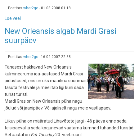
siin
Postitas
wher2go
-
01.08.2008 01:18
on
Loe veel
-
veebikaamerapildid
Swamp
meile
New Orleansis algab Mardi Grasi
Tours
kõigile
suurpäev
tuntud,
kuid
inimtühjadest
Postitas
wher2go
-
16.02.2007 22:38
paikadest
Tänasest hakkavad New Orleansis
kulmineeruma iga-aastased Mardi Grasi
pidustused, mis on üks maailma suurimaid
tasuta festivale ja meelitab ligi kuni sada
tuhat turisti.
Mardi Gras on New Orleansis püha nagu
jõulud või jaanipäev. Või ajaliselt nagu meie vastlapäev.
Liikuv püha on määratud Lihavõtete järgi - 46 päeva enne seda
teisipäeval ja seda kogunevad vaatama kümned tuhanded turistid.
Sel aastal on
Fat Tuesday
20. veebruaril.