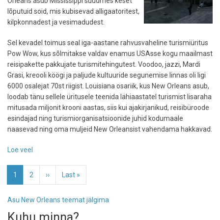
Orleans asub Mississippi suudmes keset
lõputuid soid, mis kubisevad alligaatoritest,
kilpkonnadest ja vesimadudest.
Sel kevadel toimus seal iga-aastane rahvusvaheline turismiüritus
Pow Wow, kus sõlmitakse valdav enamus USAsse kogu maailmast
reisipakette pakkujate turismitehingutest. Voodoo, jazzi, Mardi
Grasi, kreooli köögi ja paljude kultuuride segunemise linnas oli ligi
6000 osalejat 70st riigist. Louisiana osariik, kus New Orleans asub,
loodab tänu sellele üritusele teenida lähiaastatel turismist lisaraha
mitusada miljonit krooni aastas, siis kui ajakirjanikud, reisibüroode
esindajad ning turismiorganisatsioonide juhid kodumaale
naasevad ning oma muljeid New Orleansist vahendama hakkavad.
Loe veel
-
New
Pagination
Orleans:
Eesolev
1
Page
2
Järgmine
››
Viimane
Last »
jazz
leht
leht
leht
ja
Asu New Orleans teemat jälgima
voodoo
Kuhu minna?