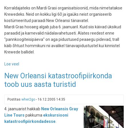
Korraldajateks on Mardi Grasi organisatsioonid, mida nimetatakse
Krewedeks. Neid on kokku ligi 60 ja igaüks neist organiseerib
kostümeeritud paraadi New Orleansi tänavatel.
Mardi Gras hooaeg algab juba 6. jaanuaril. Kuid siis käivad üksikud
paraadid ja karnevalid nädalavahetuseti. Alates reedest enne
"pannkoogiteisipäeva" on aga pidustused peaaegu pidevad, trall
käib õhtust hommikuni nii avalikel tänavapidustustel kui kinnistel
Krewede ballidel.
Loe veel
-
New
New Orleansi katastroofipiirkonda
Orleansis
toob uus aasta turistid
algab
Mardi
Grasi
Postitas
wher2go
-
16.12.2005 14:35
suurpäev
4. jaanuarist hakkab
New Orleansis
Gray
Line Tours
pakkuma
ekskursiooni
katastroofipiirkondadesse
.