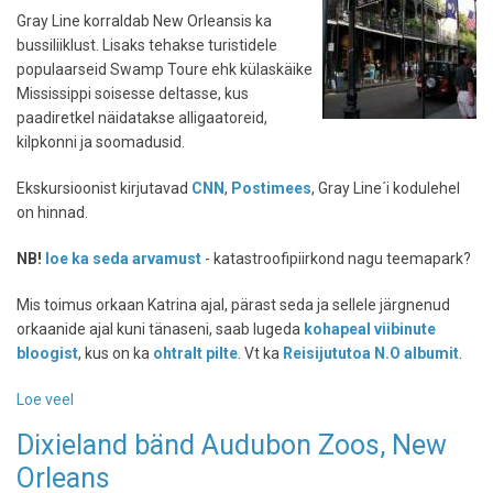
Gray Line korraldab New Orleansis ka
bussiliiklust. Lisaks tehakse turistidele
populaarseid Swamp Toure ehk külaskäike
Mississippi soisesse deltasse, kus
paadiretkel näidatakse alligaatoreid,
kilpkonni ja soomadusid.
Ekskursioonist kirjutavad
CNN
,
Postimees
, Gray Line´i kodulehel
on hinnad.
NB!
loe ka seda arvamust
- katastroofipiirkond nagu teemapark?
Mis toimus orkaan Katrina ajal, pärast seda ja sellele järgnenud
orkaanide ajal kuni tänaseni, saab lugeda
kohapeal viibinute
bloogist
, kus on ka
ohtralt pilte
. Vt ka
Reisijututoa N.O albumit
.
Loe veel
-
New
Dixieland bänd Audubon Zoos, New
Orleansi
Orleans
katastroofipiirkonda