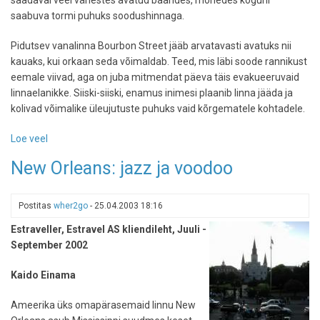
saabuva tormi puhuks soodushinnaga.
Pidutsev vanalinna Bourbon Street jääb arvatavasti avatuks nii
kauaks, kui orkaan seda võimaldab. Teed, mis läbi soode rannikust
eemale viivad, aga on juba mitmendat päeva täis evakueeruvaid
linnaelanikke. Siiski-siiski, enamus inimesi plaanib linna jääda ja
kolivad võimalike üleujutuste puhuks vaid kõrgematele kohtadele.
Loe veel
-
New
New Orleans: jazz ja voodoo
Orleans
orkaani
serval
Postitas
wher2go
-
25.04.2003 18:16
Estraveller, Estravel AS kliendileht, Juuli -
September 2002
Kaido Einama
Ameerika üks omapärasemaid linnu New