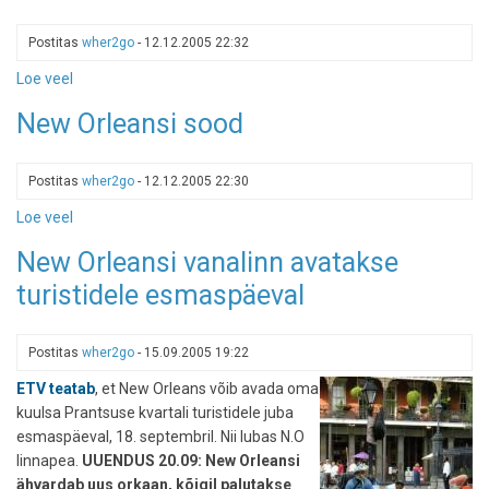
toob
uus
Postitas
wher2go
-
12.12.2005 22:32
aasta
turistid
Loe veel
-
Dixieland
New Orleansi sood
bänd
Audubon
Zoos,
Postitas
wher2go
-
12.12.2005 22:30
New
Loe veel
-
Orleans
New
New Orleansi vanalinn avatakse
Orleansi
turistidele esmaspäeval
sood
Postitas
wher2go
-
15.09.2005 19:22
ETV teatab
, et New Orleans võib avada oma
kuulsa Prantsuse kvartali turistidele juba
esmaspäeval, 18. septembril. Nii lubas N.O
linnapea.
UUENDUS 20.09: New Orleansi
ähvardab uus orkaan, kõigil palutakse