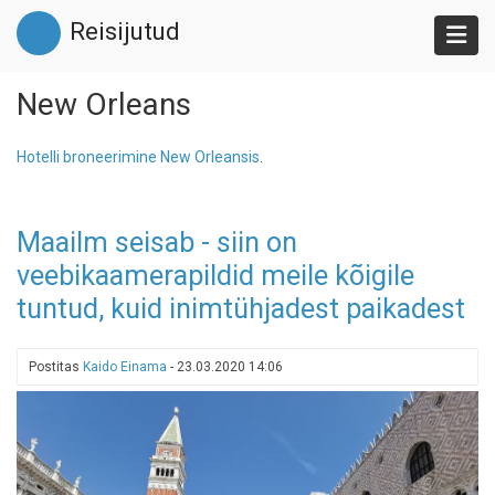
Liigu
Reisijutud
edasi
põhisisu
juurde
New Orleans
Hotelli broneerimine New Orleansis
.
Maailm seisab - siin on
veebikaamerapildid meile kõigile
tuntud, kuid inimtühjadest paikadest
Postitas
Kaido Einama
-
23.03.2020 14:06