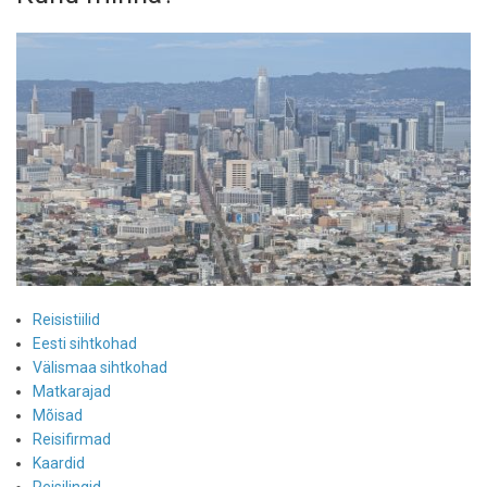
Reisistiilid
Eesti sihtkohad
Välismaa sihtkohad
Matkarajad
Mõisad
Reisifirmad
Kaardid
Reisilingid