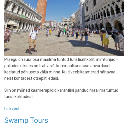
Praegu on suur osa maailma tuntud turistisihtkohti inimtühjad -
paljudes riikides on trahvi või kriminaalkaristuse ähvardusel
keelatud põhjuseta välja minna. Kuid veebikaamerad näitavad
neist kohtadest otsepilti edasi.
Siin on mõned kaamerapildid karantiini pandud maailma tuntud
turistikohtadest.
Loe veel
-
Maailm
Swamp Tours
seisab
-