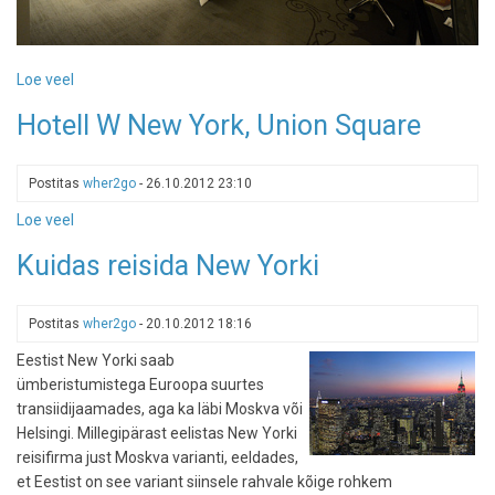
Loe veel
-
Hotell
Hotell W New York, Union Square
W,
New
York
Postitas
wher2go
-
26.10.2012 23:10
Loe veel
-
Hotell
Kuidas reisida New Yorki
W
New
York,
Postitas
wher2go
-
20.10.2012 18:16
Union
Eestist New Yorki saab
Square
ümberistumistega Euroopa suurtes
transiidijaamades, aga ka läbi Moskva või
Helsingi. Millegipärast eelistas New Yorki
reisifirma just Moskva varianti, eeldades,
et Eestist on see variant siinsele rahvale kõige rohkem