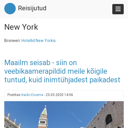
Liigu
Reisijutud
edasi
põhisisu
juurde
New York
Broneeri:
Hotellid New Yorkis
.
Maailm seisab - siin on
veebikaamerapildid meile kõigile
tuntud, kuid inimtühjadest paikadest
Postitas
Kaido Einama
-
23.03.2020 14:06