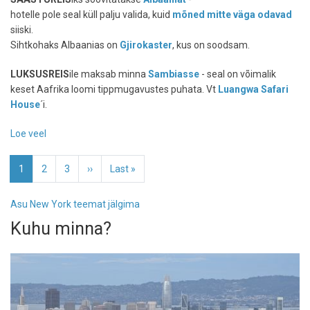
hotelle pole seal küll palju valida, kuid
mõned mitte väga odavad
siiski.
Sihtkohaks Albaanias on
Gjirokaster
, kus on soodsam.
LUKSUSREIS
ile maksab minna
Sambiasse
- seal on võimalik
keset Aafrika loomi tippmugavustes puhata. Vt
Luangwa Safari
House
´i.
Loe veel
-
New
Pagination
York
Eesolev
1
Page
2
Page
3
Järgmine
››
Viimane
Last »
Times
leht
leht
leht
soovitab:
Asu New York teemat jälgima
sihtkohad
Kuhu minna?
2007