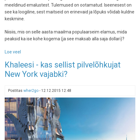
meeldinud emalustest. Tulemused on ootamatud. Iseenesest on
see ka loogiline, sest maitseid on erinevaid ja lõpuks võidab kuldne
keskmine.
Niisiis, mis on selle aasta maailma populaarseim elamus, mida
peaksid ka ise kohe kogema (ja see maksab alla saja dollari)?
Loe veel
-
Seda
Khaleesi - kas sellist pilvelõhkujat
ei
New York vajabki?
arva
sa
iial
Postitas
wher2go
-
12.12.2015 12:48
ära:
vaata,
millise
elamuse
TripAdvisori
kasutajad
maailma