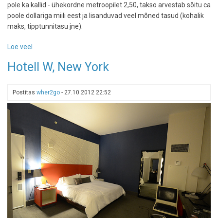
pole ka kallid - ühekordne metroopilet 2,50, takso arvestab sõitu ca
poole dollariga miili eest ja lisanduvad veel mõned tasud (kohalik
maks, tipptunnitasu jne).
Loe veel
-
Hotelliarvustus:
Hotell W, New York
W
New
York
Postitas
wher2go
-
27.10.2012 22:52
-
Union
Square