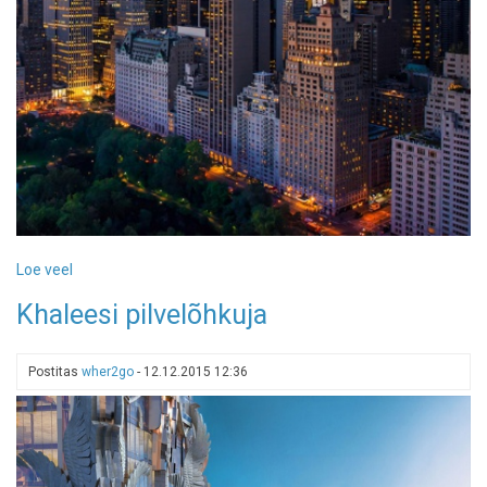
Loe veel
-
Khaleesi
Khaleesi pilvelõhkuja
pilvelõhkuja
Postitas
wher2go
-
12.12.2015 12:36