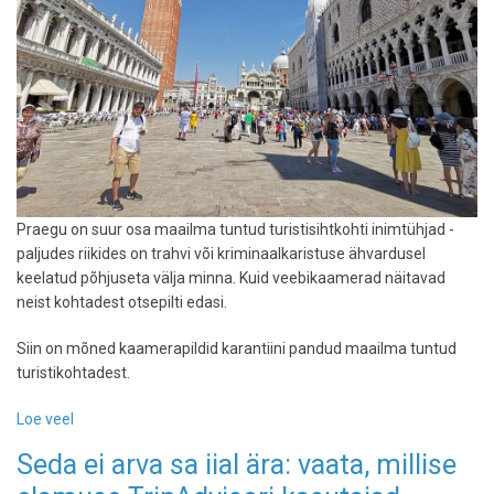
Praegu on suur osa maailma tuntud turistisihtkohti inimtühjad -
paljudes riikides on trahvi või kriminaalkaristuse ähvardusel
keelatud põhjuseta välja minna. Kuid veebikaamerad näitavad
neist kohtadest otsepilti edasi.
Siin on mõned kaamerapildid karantiini pandud maailma tuntud
turistikohtadest.
Loe veel
-
Maailm
Seda ei arva sa iial ära: vaata, millise
seisab
-