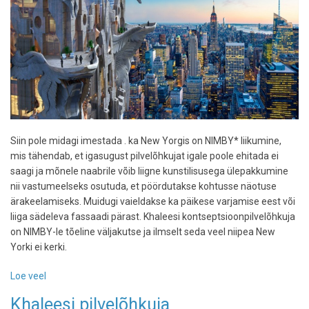
parimaks
valisid
Siin pole midagi imestada . ka New Yorgis on NIMBY* liikumine,
mis tähendab, et igasugust pilvelõhkujat igale poole ehitada ei
saagi ja mõnele naabrile võib liigne kunstilisusega ülepakkumine
nii vastumeelseks osutuda, et pöördutakse kohtusse näotuse
ärakeelamiseks. Muidugi vaieldakse ka päikese varjamise eest või
liiga sädeleva fassaadi pärast. Khaleesi kontseptsioonpilvelõhkuja
on NIMBY-le tõeline väljakutse ja ilmselt seda veel niipea New
Yorki ei kerki.
Loe veel
-
Khaleesi
Khaleesi pilvelõhkuja
-