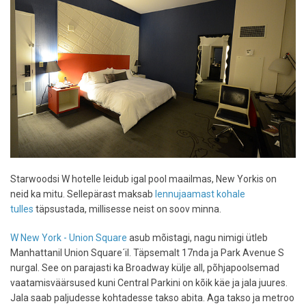
Starwoodsi W hotelle leidub igal pool maailmas, New Yorkis on
neid ka mitu. Sellepärast maksab
lennujaamast kohale
tulles
täpsustada, millisesse neist on soov minna.
W New York - Union Square
asub mõistagi, nagu nimigi ütleb
Manhattanil Union Square´il. Täpsemalt 17nda ja Park Avenue S
nurgal. See on parajasti ka Broadway külje all, põhjapoolsemad
vaatamisväärsused kuni Central Parkini on kõik käe ja jala juures.
Jala saab paljudesse kohtadesse takso abita. Aga takso ja metroo