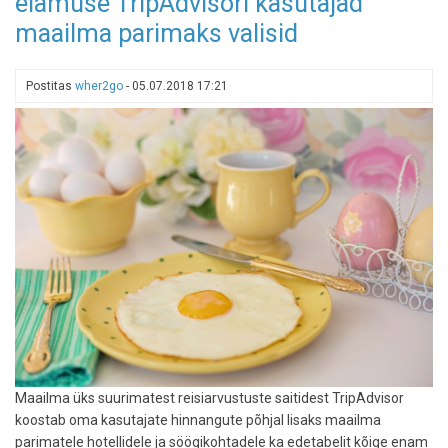
elamuse TripAdvisori kasutajad
siin
maailma parimaks valisid
on
veebikaamerapildid
meile
Postitas
wher2go
-
05.07.2018 17:21
kõigile
tuntud,
kuid
inimtühjadest
paikadest
Maailma üks suurimatest reisiarvustuste saitidest TripAdvisor
koostab oma kasutajate hinnangute põhjal lisaks maailma
parimatele hotellidele ja söögikohtadele ka edetabelit kõige enam