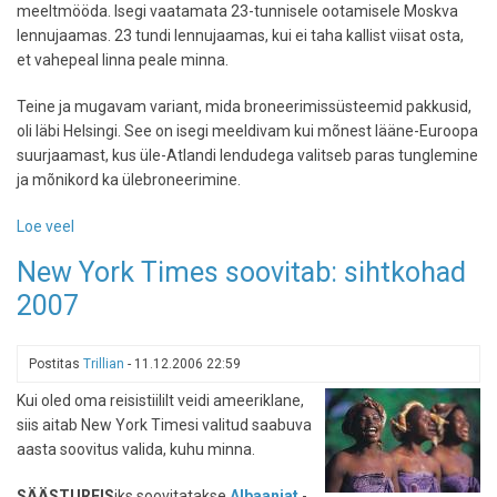
meeltmööda. Isegi vaatamata 23-tunnisele ootamisele Moskva
lennujaamas. 23 tundi lennujaamas, kui ei taha kallist viisat osta,
et vahepeal linna peale minna.
Teine ja mugavam variant, mida broneerimissüsteemid pakkusid,
oli läbi Helsingi. See on isegi meeldivam kui mõnest lääne-Euroopa
suurjaamast, kus üle-Atlandi lendudega valitseb paras tunglemine
ja mõnikord ka ülebroneerimine.
Loe veel
-
Kuidas
New York Times soovitab: sihtkohad
reisida
2007
New
Yorki
Postitas
Trillian
-
11.12.2006 22:59
Kui oled oma reisistiililt veidi ameeriklane,
siis aitab New York Timesi valitud saabuva
aasta soovitus valida, kuhu minna.
SÄÄSTUREIS
iks soovitatakse
Albaaniat
-