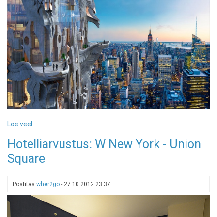
Loe veel
-
Khaleesi
Hotelliarvustus: W New York - Union
pilvelõhkuja
Square
Postitas
wher2go
-
27.10.2012 23:37