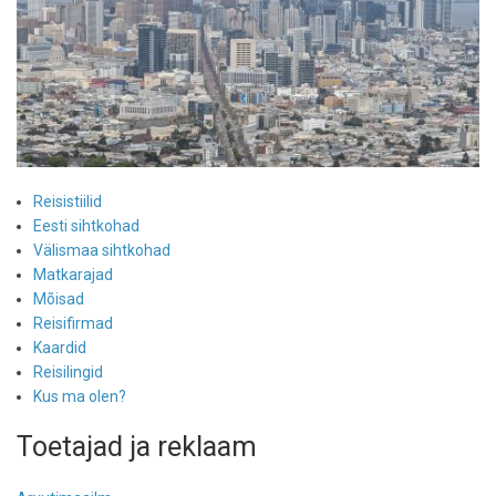
Reisistiilid
Eesti sihtkohad
Välismaa sihtkohad
Matkarajad
Mõisad
Reisifirmad
Kaardid
Reisilingid
Kus ma olen?
Toetajad ja reklaam