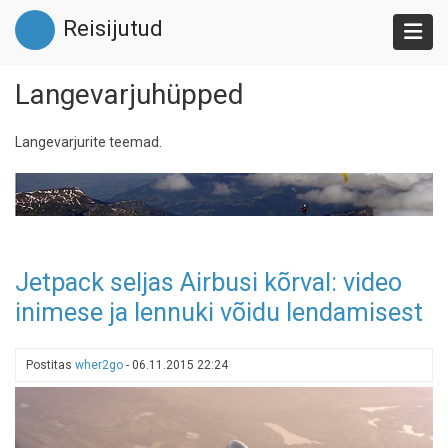
Liigu
Reisijutud
edasi
põhisisu
juurde
Langevarjuhüpped
Langevarjurite teemad.
Jetpack seljas Airbusi kõrval: video
inimese ja lennuki võidu lendamisest
Postitas
wher2go
-
06.11.2015 22:24