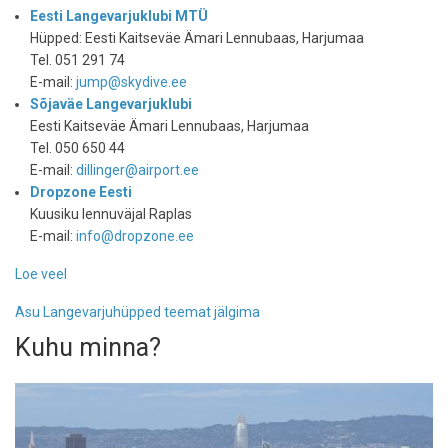
Eesti Langevarjuklubi MTÜ
Hüpped: Eesti Kaitseväe Ämari Lennubaas, Harjumaa
Tel. 051 291 74
E-mail:
jump@skydive.ee
Sõjaväe Langevarjuklubi
Eesti Kaitseväe Ämari Lennubaas, Harjumaa
Tel. 050 650 44
E-mail:
dillinger@airport.ee
Dropzone Eesti
Kuusiku lennuväjal Raplas
E-mail:
info@dropzone.ee
Loe veel
-
Langevarjuga
Asu Langevarjuhüpped teemat jälgima
hüppama
Kuhu minna?