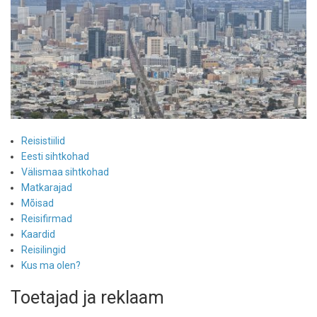
Reisistiilid
Eesti sihtkohad
Välismaa sihtkohad
Matkarajad
Mõisad
Reisifirmad
Kaardid
Reisilingid
Kus ma olen?
Toetajad ja reklaam