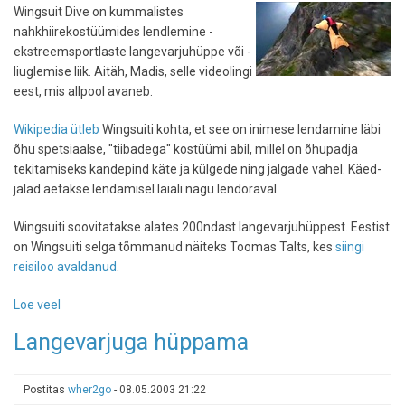
Wingsuit Dive on kummalistes
inimese
nahkhiirekostüümides lendlemine -
ja
ekstreemsportlaste langevarjuhüppe või -
lennuki
liuglemise liik. Aitäh, Madis, selle videolingi
võidu
eest, mis allpool avaneb.
lendamisest
Wikipedia ütleb
Wingsuiti kohta, et see on inimese lendamine läbi
õhu spetsiaalse, "tiibadega" kostüümi abil, millel on õhupadja
tekitamiseks kandepind käte ja külgede ning jalgade vahel. Käed-
jalad aetakse lendamisel laiali nagu lendoraval.
Wingsuiti soovitatakse alates 200ndast langevarjuhüppest. Eestist
on Wingsuiti selga tõmmanud näiteks Toomas Talts, kes
siingi
reisiloo avaldanud
.
Loe veel
-
Wingsuit
Langevarjuga hüppama
-
lendava
inimese
Postitas
wher2go
-
08.05.2003 21:22
kostüüm