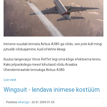
Inimene suudab lennata Airbus A380-ga võidu: see pole küll mingi
juhuslik võiduajamine, kuid efektne ikkagi.
Kuulus langevarjur Vince Reffet tegi oma kõige efektsema lennu.
Kaks jetpackidega meest kihutasid võidu Araabia
Ühendemiraatide lennukiga Airbus A380.
Loe veel
-
Jetpack
Wingsuit - lendava inimese kostüüm
seljas
Airbusi
kõrval:
Postitas
wher2go
-
20.01.2009 01:03
video