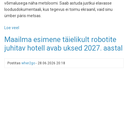
võimalusega näha metsloomi. Saab astuda justkui elavasse
loodusdokumentaali, kus tegevus ei toimu ekraanil, vaid sinu
ümber päris metsas.
Loe veel
-
Toosikannul
Maailma esimene täielikult robotite
avas
juhitav hotell avab uksed 2027. aastal
väravad
4,5-
kilomeetrine
Postitas
wher2go
-
28.06.2026 20:18
põnev
loodusrada