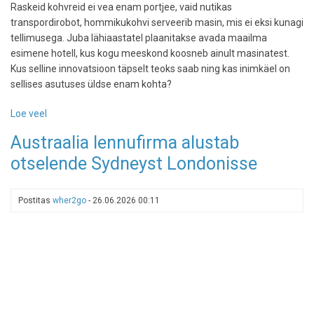
Raskeid kohvreid ei vea enam portjee, vaid nutikas
transpordirobot, hommikukohvi serveerib masin, mis ei eksi kunagi
tellimusega. Juba lähiaastatel plaanitakse avada maailma
esimene hotell, kus kogu meeskond koosneb ainult masinatest.
Kus selline innovatsioon täpselt teoks saab ning kas inimkäel on
sellises asutuses üldse enam kohta?
Loe veel
-
Maailma
Austraalia lennufirma alustab
esimene
otselende Sydneyst Londonisse
täielikult
robotite
juhitav
Postitas
wher2go
-
26.06.2026 00:11
hotell
avab
uksed
2027.
aastal