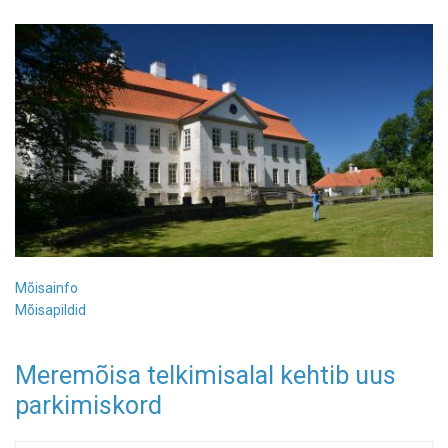
Mõisainfo
Mõisapildid
Meremõisa telkimisalal kehtib uus
parkimiskord