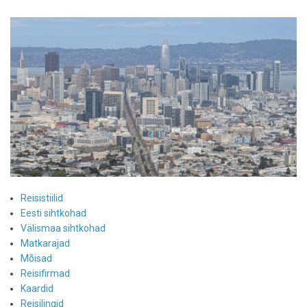
rongisõidud
on
Euroopas
uus
ja
roheline
tõusev
trend
Reisistiilid
Eesti sihtkohad
Välismaa sihtkohad
Matkarajad
Mõisad
Reisifirmad
Kaardid
Reisilingid