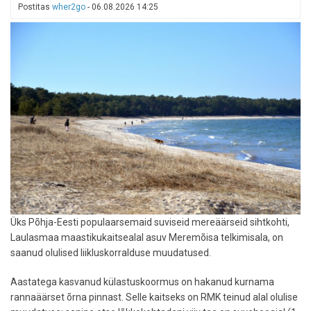
Postitas
wher2go
-
06.08.2026 14:25
Üks Põhja-Eesti populaarsemaid suviseid mereäärseid sihtkohti,
Laulasmaa maastikukaitsealal asuv Meremõisa telkimisala, on
saanud olulised liikluskorralduse muudatused.
Aastatega kasvanud külastuskoormus on hakanud kurnama
rannaäärset õrna pinnast. Selle kaitseks on RMK teinud alal olulise