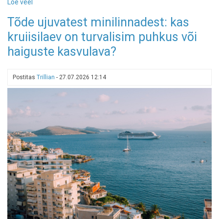
Loe veel
-
Peipsi
Tõde ujuvatest minilinnadest: kas
rannikul
kruiisilaev on turvalisim puhkus või
avab
uksed
haiguste kasvulava?
Kurro
loodusspaa
Postitas
Trillian
-
27.07.2026 12:14