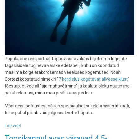
Populaarne reisiportaal Tripadvisor avaldas hiljuti oma lugejate
tagasisidele tugineva värske edetabeli, kuhu on koondatud
maailma kõige erakordsemad veealused kogemused. Noah
Cortezi koostatud nimekiri "
7 kord elus kogetavat allveeseiklust
"
tõestab, et vee all "aja mahavõtmine" ja kaaluta oleku nautimine
pakub elamusi, mida maa pealt kunagi ei leia.
Mõni neist seiklustest nõuab spetsiaalset sukeldumissertifikaati,
teise puhul piisab vaid julgusest vette hüpata.
Loe veel
-
Tripadvisor
Toosikannul avas väravad 4,5-