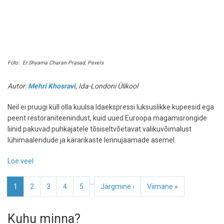
Foto: Er.Shyama Charan Prasad, Pexels
Autor:
Mehri Khosravi
, Ida-Londoni Ülikool
Neil ei pruugi küll olla kuulsa Idaekspressi luksuslikke kupeesid ega
peent restoraniteenindust, kuid uued Euroopa magamisrongide
liinid pakuvad puhkajatele tõsiseltvõetavat valikuvõimalust
lühimaalendude ja kärarikaste lennujaamade asemel.
Loe veel
-
Ärka
Pagination
…
otse
Eesolev
1
Page
2
Page
3
Page
4
Page
5
Järgmine
Järgmine ›
Viimane
Viimane »
puhkusesihtkohas:
leht
leht
leht
miks
Kuhu minna?
öised