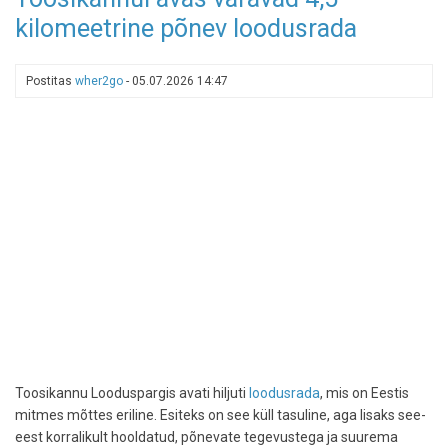
reastas
kilomeetrine põnev loodusrada
7
meeldejäävat
allveeseiklust
Postitas
wher2go
-
05.07.2026 14:47
Toosikannu Looduspargis avati hiljuti
loodusrada
, mis on Eestis
mitmes mõttes eriline. Esiteks on see küll tasuline, aga lisaks see-
eest korralikult hooldatud, põnevate tegevustega ja suurema