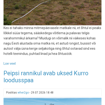
Kes ei tahaks minna mitmepäevasele matkale nii, et õhtul ei peaks
lõkkel süüa tegema, sääskedega võitlema ja palavas telgis
varahommikul ärkama? Muidugi on võimalik nii väikeses kohas
nagu Eesti alustada oma matka nii, et astud rongist, bussist või
autost välja üsna kerge seljakotiga ning õhtul ootavad sind ees
hotelli teenindus, puhtad linad ja hea õhtusöök.
Loe veel
-
Seljakotiga
Peipsi rannikul avab uksed Kurro
tsivilisatsiooni
loodusspaa
piiril:
3
mitmepäevast
Postitas
wher2go
-
29.07.2026 18:48
matka,
mis
lõppevad