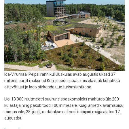
pehmes
voodis
Ida-Virumaal Peipsi rannikul Uuskülas avab augustis uksed 37
miljonit eurot maksnud Kurro loodusspaa, mis elavdab kohalikku
ettevõtlust ja loob piirkonda uue turismisihtkoha.
Ligi 13 000 ruutmeetri suurune spaakompleks mahutab üle 200
külastaja ning pakub tööd 100 inimesele. Kuigi ametlik avamispidu
toimus eile, 28. juulil, oodatakse esimesi ööbijaid majja alates 17.
augustist.