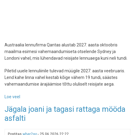
Austraalia lennufirma Qantas alustab 2027. aasta oktoobris
maailma esimesi vahemaandumiseta otselende Sydney ja
Londoni vahel, mis lühendavad reisijate lennuaega kuni neli tundi.
Piletid uuele lennuliinile tulevad müügile 2027. aasta veebruaris.
Lend kahe linna vahel kestab kõige vähem 19 tundi, säästes
vahemaandumise ärajäämise tõttu oluliselt reisijate aega.
Loe veel
-
Austraalia
Jägala joani ja tagasi rattaga mööda
lennufirma
asfalti
alustab
otselende
Sydneyst
Postitas
wher2go
-
25.06.2026 22:22