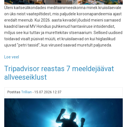
Üleni kaitseülikondades meditsiinimeeskonna minek kruiisilaevale
on üks neist vaatepiltidest, mis paljudele koroonapandeemia ajast
eredalt meenub. Kui 2026. aasta kevadel jõudsid meieni sarnased
kaadrid laeval MV Hondius puhkenud hantaviiruse intsidendist,
mõjus see kui tuttav ja murettekitav stsenaarium. Sellised uudised
toidavad visalt püsivat müüti, et kruiisilaevad on kui hiiglaslikud
ujuvad "petri tassid", kus viirused saavad muretult paljuneda.
Loe veel
-
Tõde
Tripadvisor reastas 7 meeldejäävat
ujuvatest
allveeseiklust
minilinnadest:
kas
kruiisilaev
Postitas
Trillian
-
15.07.2026 12:37
on
turvalisim
puhkus
või
haiguste
kasvulava?