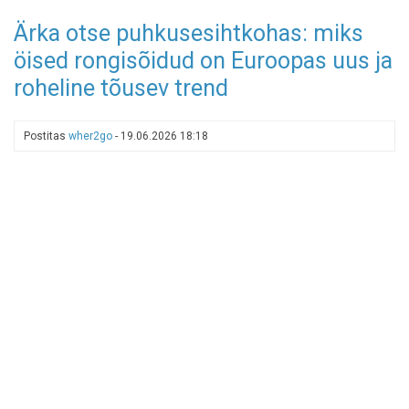
Jägala
Ärka otse puhkusesihtkohas: miks
joani
öised rongisõidud on Euroopas uus ja
ja
tagasi
roheline tõusev trend
rattaga
mööda
asfalti
Postitas
wher2go
-
19.06.2026 18:18