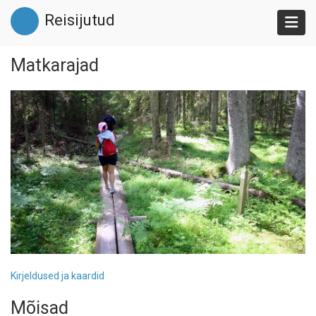
Liigu
Reisijutud
edasi
põhisisu
juurde
Matkarajad
Kirjeldused ja kaardid
Mõisad