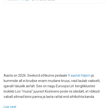
Londonisse
Aasta on 2026. Seekord sõtkume pedaale
9 aastat hiljem
ja
kummide all ei krudise enam mudane kruus, vaid laulab vaikselt,
igavalt täiuslik asfalt. See on nagu Euroopa Liit: kergliiklustee
lookleb Loo "muna" juurest Kostivere poole nii siledalt, et võiksid
vabalt silmad kinni panna ja lasta rattal end sihtkohta kanda.
Loe veel
-