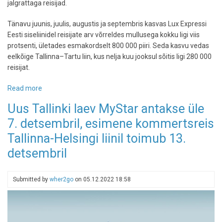
jalgrattaga reisijad.
Tänavu juunis, juulis, augustis ja septembris kasvas Lux Expressi
Eesti siseliinidel reisijate arv võrreldes mullusega kokku ligi viis
protsenti, ületades esmakordselt 800 000 piiri. Seda kasvu vedas
eelkõige Tallinna–Tartu liin, kus nelja kuu jooksul sõitis ligi 280 000
reisijat.
Read more
about
Kahekorruselised
Uus Tallinki laev MyStar antakse üle
bussid
7. detsembril, esimene kommertsreis
tõid
Tallinn-
Tallinna-Helsingi liinil toimub 13.
Tartu
detsembril
liinile
rekordarvu
reisijaid
Submitted by
wher2go
on
05.12.2022 18:58