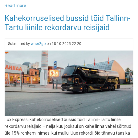
Read more
about
Tallinna
Kahekorruselised bussid tõid Tallinn-
lennujaam
Tartu liinile rekordarvu reisijaid
alustab
ajaloo
mastaapseima
Submitted by
wher2go
on
18.10.2025 22:20
laiendusega:
eesmärgiks
5
miljonit
reisijat
Lux Expressi kahekorruselised bussid tõid Tallinn-Tartu liinile
rekordarvu reisijaid – nelja kuu jooksul on kahe linna vahel sõitnud
üle 15% rohkem inimesi kui mullu. Uue rekordi lõid tänavu taas ka