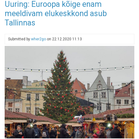
Uuring: Euroopa kõige enam
Giidide
meeldivam elukeskkond asub
Ühing
kutsub
Tallinnas
jõuluhõngulist
vanalinna
avastama
Submitted by
wher2go
on
22.12.2020 11:13