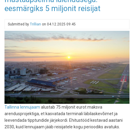
mais
eesmärgiks 5 miljonit reisijat
reisijate
kõigi
aegade
Submitted by
Trillian
on
04.12.2025 09:45
rekordi
Tallinna lennujaam
alustab 75 miljonit eurot maksva
arendusprojektiga, et kasvatada terminali läbilaskevõimet ja
leevendada tipptundide järjekordi. Ehitustööd kestavad aastani
2030, kuid lennujaam jääb reisijatele kogu perioodiks avatuks.