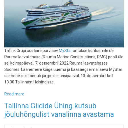
Tallink Grupi uus kiire parvlaev
MyStar
antakse kontsernile üle
Rauma laevatehase (Rauma Marine Constructions, RMC) poolt üle
sel kolmapäeval, 7. detsembril 2022 Rauma laevatehases
Soomes. Läänemere kõige uuema ja kaasaegseima laeva MyStar
esimene reis toimub järgmisel teisipäeval, 13. detsembril kell
13.30 Tallinnast Helsingisse.
Read more
about
Uus
Tallinna Giidide Ühing kutsub
Tallinki
jõuluhõngulist vanalinna avastama
laev
MyStar
antakse