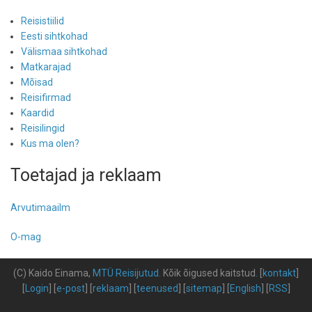
Reisistiilid
Eesti sihtkohad
Välismaa sihtkohad
Matkarajad
Mõisad
Reisifirmad
Kaardid
Reisilingid
Kus ma olen?
Toetajad ja reklaam
Arvutimaailm
O-mag
(C) Kaido Einama,
MTÜ Reisijutud
.
Kõik õigused kaitstud
.
[
kontakt
]
[
Login
] [
e-post
] [
reklaam
] [
teenused
] [
sitemap
] [
English
] [
RSS
]