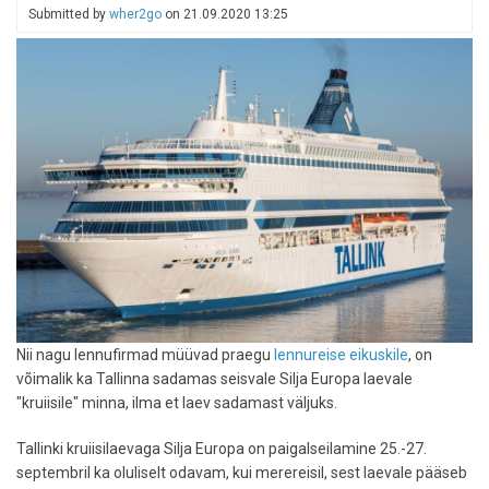
Submitted by
wher2go
on
21.09.2020 13:25
kõige
lahedama
naabruskonna
seas
12.
kohale
Nii nagu lennufirmad müüvad praegu
lennureise eikuskile
, on
võimalik ka Tallinna sadamas seisvale Silja Europa laevale
"kruiisile" minna, ilma et laev sadamast väljuks.
Tallinki kruiisilaevaga Silja Europa on paigalseilamine 25.-27.
septembril ka oluliselt odavam, kui merereisil, sest laevale pääseb