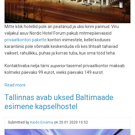
Mitte kõik hotellid pole äri peatanud ja uksi kinni pannud. Viru
väljakul asuv Nordic Hotel Forum pakub mitmepäevaseid
privaatkontori pakette
kontori-inimestele, kellel koduses
karantiinis pole võimalik keskenduda või kes lihtsalt tahavad
vaikset, rahulikku, puhas ja korras tuba, kus oma tööd teha.
Kontaktivaba nelja tärni
superior
tasemel privaatkontor maksab
kolmeks päevaks 99 eurot, viieks päevaks 149 eurot.
Read more
about
Kiire
Tallinnas avab uksed Baltimaade
ümberkohandumine:
esimene kapselhostel
Tallinna
hotell
pakub
Submitted by
Kaido Einama
on
20.01.2020 10:52
numbritubades
kontaktivaba