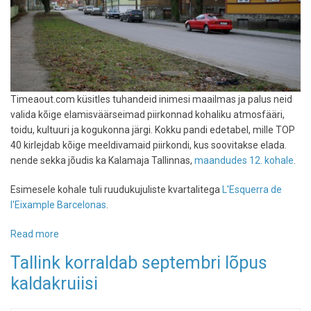
Timeaout.com küsitles tuhandeid inimesi maailmas ja palus neid
valida kõige elamisväärseimad piirkonnad kohaliku atmosfääri,
toidu, kultuuri ja kogukonna järgi. Kokku pandi edetabel, mille TOP
40 kirlejdab kõige meeldivamaid piirkondi, kus soovitakse elada.
nende sekka jõudis ka Kalamaja Tallinnas,
maandudes 12. kohale
.
Esimesele kohale tuli ruudukujuliste kvartalitega
L'Esquerra de
l'Eixample Barcelonas
.
Read more
about
Kalamaja
Tallink korraldab septembri lõpus
valiti
kaldakruiisi
maailma
TOP
40