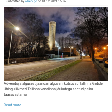
Submitted by
wher2go
on
01.12.2021 15:36
üle
7.
detsembril,
esimene
kommertsreis
Tallinna-
Helsingi
liinil
toimub
13.
detsembril
Advendiaja algusest jaanuari alguseni kutsuvad Tallinna Giidide
Ühingu liikmed Tallinna vanalinna jõuludega seotud paiku
taasavastama.
Read more
about
Tallinna