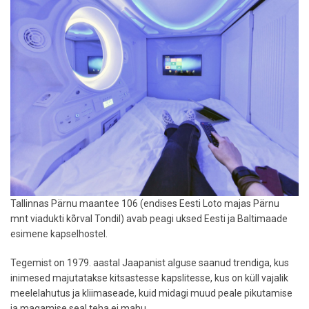
privaatkontorit
Tallinnas Pärnu maantee 106 (endises Eesti Loto majas Pärnu
mnt viadukti kõrval Tondil) avab peagi uksed Eesti ja Baltimaade
esimene kapselhostel.
Tegemist on 1979. aastal Jaapanist alguse saanud trendiga, kus
inimesed majutatakse kitsastesse kapslitesse, kus on küll vajalik
meelelahutus ja kliimaseade, kuid midagi muud peale pikutamise
ja magamise seal teha ei mahu.