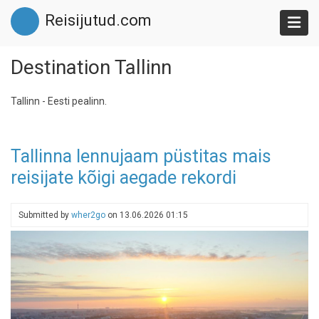
Skip
Reisijutud.com
to
main
content
Destination Tallinn
Tallinn - Eesti pealinn.
Tallinna lennujaam püstitas mais
reisijate kõigi aegade rekordi
Submitted by
wher2go
on
13.06.2026 01:15