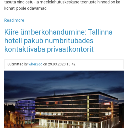
tasuta ning ostu- ja meelelahutuskeskuse teenuste hinnad on ka
kohati poole odavamad.
Read more
about
Tallink
Kiire ümberkohandumine: Tallinna
korraldab
hotell pakub numbritubades
septembri
lõpus
kontaktivaba privaatkontorit
kaldakruiisi
Submitted by
wher2go
on
29.03.2020 13:42