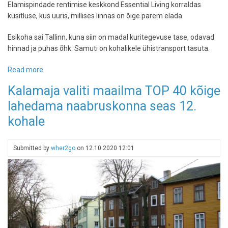
Elamispindade rentimise keskkond Essential Living korraldas
küsitluse, kus uuris, millises linnas on õige parem elada.
Esikoha sai Tallinn, kuna siin on madal kuritegevuse tase, odavad
hinnad ja puhas õhk. Samuti on kohalikele ühistransport tasuta.
Read more
about
Uuring:
Kalamaja valiti maailma TOP 40 kõige
Euroopa
lahedama naabruskonna seas 12.
kõige
enam
kohale
meeldivam
elukeskkond
asub
Submitted by
wher2go
on
12.10.2020 12:01
Tallinnas