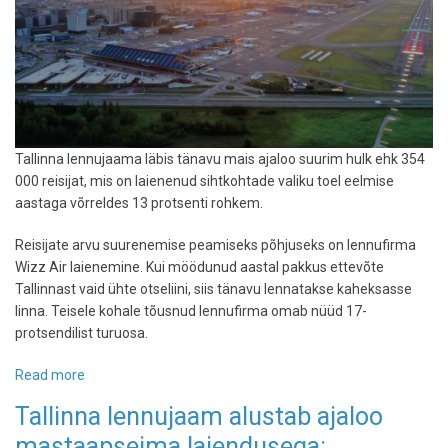
Tallinna lennujaama läbis tänavu mais ajaloo suurim hulk ehk 354
000 reisijat, mis on laienenud sihtkohtade valiku toel eelmise
aastaga võrreldes 13 protsenti rohkem.
Reisijate arvu suurenemise peamiseks põhjuseks on lennufirma
Wizz Air laienemine. Kui möödunud aastal pakkus ettevõte
Tallinnast vaid ühte otseliini, siis tänavu lennatakse kaheksasse
linna. Teisele kohale tõusnud lennufirma omab nüüd 17-
protsendilist turuosa.
Read more
about
Tallinna
Tallinna lennujaam alustab ajaloo
lennujaam
mastaapseima laiendusega:
püstitas