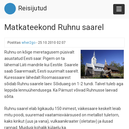
Liigu
Reisijutud
edasi
põhisisu
juurde
Matkateekond Ruhnu saarel
Postitas
wher2go
-
25.10.2010 02:07
Ruhnu on kõige meretagusem püsivalt
asustatud Eesti saar. Pigem on ta
lähemal Läti mandrile kui Eestile. Saarele
saab Saaremaalt, Eesti suurimalt saarelt.
Kuressaare lähedalt Roomassaarest
sõidab Ruhnu saarele laev. Sõiduaeg on 1-2 tundi. Talvel tuleb aga
leppida lennuühendusega. Ka Pärnust võivad Ruhnusse laevad
sõita.
Ruhnu saarel elab ligikaudu 150 inimest, väikesaare keskelt leiab
mitu poodi, suuremad vaatamisväärsused on metallist tuletorn,
kaks kirikut (uus ja vana), vulkaanikraater (oletatav) ja ilusad
rannad. Muidugi kohalik külaelu ka.