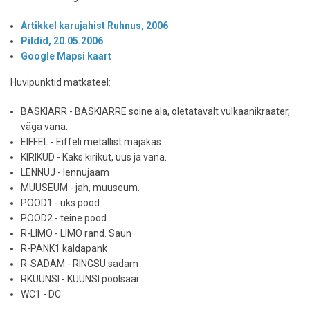
Artikkel karujahist Ruhnus, 2006
Pildid, 20.05.2006
Google Mapsi kaart
Huvipunktid matkateel:
BASKIARR - BASKIARRE soine ala, oletatavalt vulkaanikraater,
väga vana.
EIFFEL - Eiffeli metallist majakas.
KIRIKUD - Kaks kirikut, uus ja vana.
LENNUJ - lennujaam
MUUSEUM - jah, muuseum.
POOD1 - üks pood
POOD2 - teine pood
R-LIMO - LIMO rand. Saun
R-PANK1 kaldapank
R-SADAM - RINGSU sadam
RKUUNSI - KUUNSI poolsaar
WC1 - DC