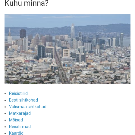
Kuhu minna?
Reisistiilid
Eesti sihtkohad
Välismaa sihtkohad
Matkarajad
Mõisad
Reisifirmad
Kaardid