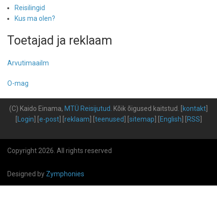
Reisilingid
Kus ma olen?
Toetajad ja reklaam
Arvutimaailm
O-mag
(C) Kaido Einama,
MTÜ Reisijutud
.
Kõik õigused kaitstud
.
[
kontakt
]
[
Login
] [
e-post
] [
reklaam
] [
teenused
] [
sitemap
] [
English
] [
RSS
]
Copyright 2026. All rights reserved
Designed by
Zymphonies