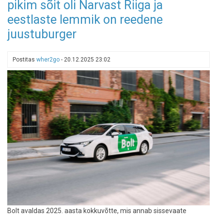
pikim sõit oli Narvast Riiga ja
seiklusrikast
reisiaastat!
eestlaste lemmik on reedene
juustuburger
Postitas
wher2go
-
20.12.2025 23:02
Bolt avaldas 2025. aasta kokkuvõtte, mis annab sissevaate