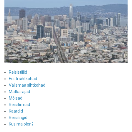
turiste
Reisistiilid
Eesti sihtkohad
Välismaa sihtkohad
Matkarajad
Mõisad
Reisifirmad
Kaardid
Reisilingid
Kus ma olen?