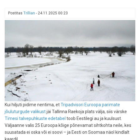
Postitas
Trillian
-
24.11.2025 00:23
Kui hiljuti pidime nentima, et
Tripadvisori Euroopa parimate
jõuluturgude valikust
jäi Tallinna Raekoja plats välja, siis värske
Timesi talvepuhkuste edetabel
toob Eestilegi au ja kuulsust.
Väljaanne valis 25 Euroopa kõige põnevamat sihtkohta neile, kes
suusatada ei oska või ei soovi – ja Eesti on Soomaa näol kindlalt
kaardil.