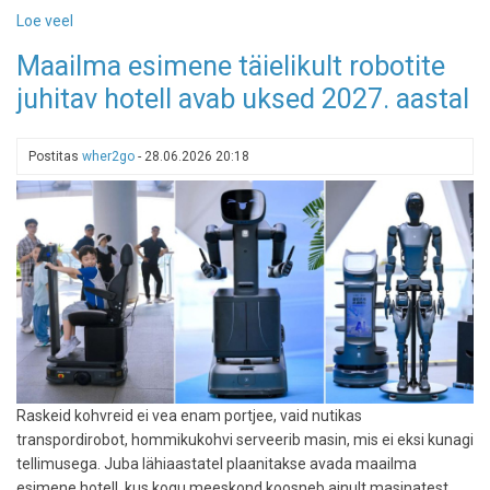
Loe veel
-
Peipsi
Maailma esimene täielikult robotite
rannikul
juhitav hotell avab uksed 2027. aastal
avab
uksed
Kurro
Postitas
wher2go
-
28.06.2026 20:18
loodusspaa
Raskeid kohvreid ei vea enam portjee, vaid nutikas
transpordirobot, hommikukohvi serveerib masin, mis ei eksi kunagi
tellimusega. Juba lähiaastatel plaanitakse avada maailma
esimene hotell, kus kogu meeskond koosneb ainult masinatest.