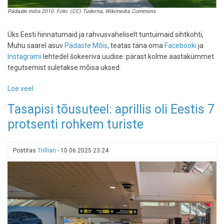
Pädaste mõis 2010. Foto: (CC) Tuderna, Wikimedia Commons
Üks Eesti hinnatumaid ja rahvusvaheliselt tuntuimaid sihtkohti,
Muhu saarel asuv
Pädaste Mõis
, teatas täna oma
Facebooki
ja
Instagrami
lehtedel šokeeriva uudise: pärast kolme aastakümmet
tegutsemist suletakse mõisa uksed.
Loe veel
-
Kurb:
Tasapisi tõusuteel: aprillis oli Eestis 7
legendaarne
protsenti rohkem turiste
Pädaste
Mõis
sulgeb
Postitas
Trillian
-
10.06.2025 23:24
pärast
30
aastat
uksed