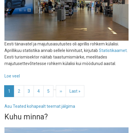
Eesti tänavatel ja majutusasutustes oli aprillis rohkem külalisi.
Aprillikuu statistika annab sellele kinnitust, kirjutab
Statistikaamet
.
Eesti turismisektor näitab taastumismärke, meelitades
majutusettevõtetesse rohkem külalisi kui möödunud aastal.
Loe veel
-
Tasapisi
Pagination
…
tõusuteel:
Eesolev
1
Page
2
Page
3
Page
4
Page
5
Järgmine
››
Viimane
Last »
aprillis
leht
leht
leht
oli
Asu Teated kohapealt teemat jälgima
Eestis
Kuhu minna?
7
protsenti
rohkem