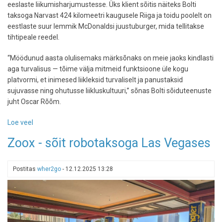
eeslaste liikumisharjumustesse. Üks klient sõitis näiteks Bolti
taksoga Narvast 424 kilomeetri kaugusele Riiga ja toidu poolelt on
eestlaste suur lemmik McDonaldsi juustuburger, mida tellitakse
tihtipeale reedel.
“Möödunud aasta olulisemaks märksõnaks on meie jaoks kindlasti
aga turvalisus — tõime välja mitmeid funktsioone üle kogu
platvormi, et inimesed liikleksid turvaliselt ja panustaksid
sujuvasse ning ohutusse liikluskultuuri,” sõnas Bolti sõiduteenuste
juht Oscar Rõõm.
Loe veel
-
Bolt
Zoox - sõit robotaksoga Las Vegases
avaldas
aasta
kokkuvõtte
Postitas
wher2go
-
12.12.2025 13:28
—
pikim
sõit
oli
Narvast