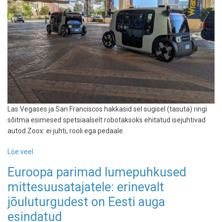
Riiga
ja
eestlaste
lemmik
on
reedene
juustuburger
Las Vegases ja San Franciscos hakkasid sel sügisel (tasuta) ringi
sõitma esimesed spetsiaalselt robotaksoks ehitatud isejuhtivad
autod Zoox: ei juhti, rooli ega pedaale.
Loe veel
-
Zoox
Euroopa parimad lumepuhkused
-
mittesuusatajatele: erinevalt
sõit
robotaksoga
jõuluturgudest on Eesti auga
Las
esindatud
Vegases