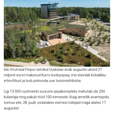
Ida-Virumaal Peipsi rannikul Uuskülas avab augustis uksed 37
miljonit eurot maksnud Kurro loodusspaa, mis elavdab kohalikku
ettevõtlust ja loob piirkonda uue turismisihtkoha.
Ligi 13 000 ruutmeetri suurune spaakompleks mahutab üle 200
külastaja ning pakub tööd 100 inimesele. Kuigi ametlik avamispidu
toimus eile, 28. juulil, oodatakse esimesi ööbijaid majja alates 17.
augustist.