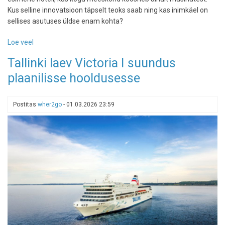
Kus selline innovatsioon täpselt teoks saab ning kas inimkäel on
sellises asutuses üldse enam kohta?
Loe veel
-
Maailma
Tallinki laev Victoria I suundus
esimene
plaanilisse hooldusesse
täielikult
robotite
juhitav
Postitas
wher2go
-
01.03.2026 23:59
hotell
avab
uksed
2027.
aastal