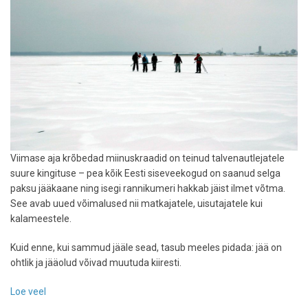
Viimase aja krõbedad miinuskraadid on teinud talvenautlejatele
suure kingituse – pea kõik Eesti siseveekogud on saanud selga
paksu jääkaane ning isegi rannikumeri hakkab jäist ilmet võtma.
See avab uued võimalused nii matkajatele, uisutajatele kui
kalameestele.
Kuid enne, kui sammud jääle sead, tasub meeles pidada: jää on
ohtlik ja jääolud võivad muutuda kiiresti.
Loe veel
-
Krõbe