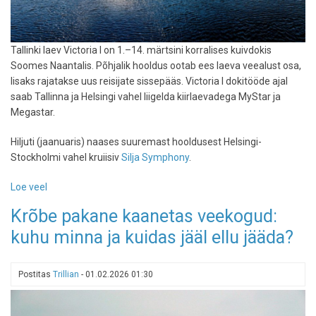
Tallinki laev Victoria I on 1.–14. märtsini korralises kuivdokis
Soomes Naantalis. Põhjalik hooldus ootab ees laeva veealust osa,
lisaks rajatakse uus reisijate sissepääs. Victoria I dokitööde ajal
saab Tallinna ja Helsingi vahel liigelda kiirlaevadega MyStar ja
Megastar.
Hiljuti (jaanuaris) naases suuremast hooldusest Helsingi-
Stockholmi vahel kruiisiv
Silja Symphony
.
Loe veel
-
Tallinki
Krõbe pakane kaanetas veekogud:
laev
kuhu minna ja kuidas jääl ellu jääda?
Victoria
I
suundus
Postitas
Trillian
-
01.02.2026 01:30
plaanilisse
hooldusesse