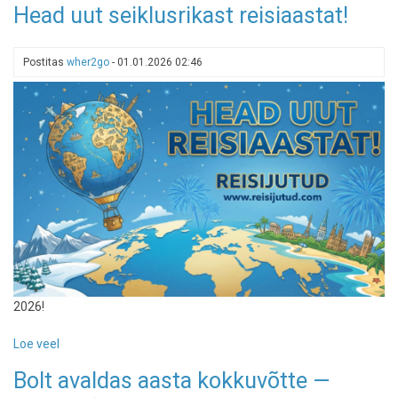
Head uut seiklusrikast reisiaastat!
pakane
kaanetas
veekogud:
Postitas
wher2go
-
01.01.2026 02:46
kuhu
minna
ja
kuidas
jääl
ellu
jääda?
2026!
Loe veel
-
Head
Bolt avaldas aasta kokkuvõtte —
uut