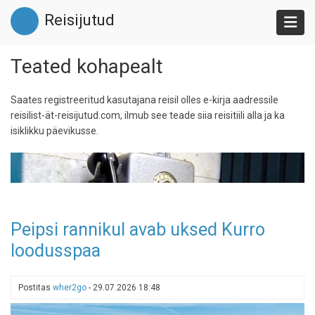
Liigu
Reisijutud
edasi
põhisisu
juurde
Teated kohapealt
Saates registreeritud kasutajana reisil olles e-kirja aadressile
reisilist-ät-reisijutud.com, ilmub see teade siia reisitiili alla ja ka
isiklikku päevikusse.
Peipsi rannikul avab uksed Kurro
loodusspaa
Postitas
wher2go
-
29.07.2026 18:48