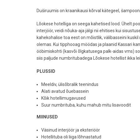
Duširuumis on kraanikausi kõrval kätegeel, šampooni 
Lõokese hotelliga on seega kahetised lood. Ühelt poo
interjöör, veidi nõuka-aja jälgi nii ehitises kui sisu
kahekohalise toa eest on mõistlik, välibasseini kuskil
olemas. Kui tipphooag möödas ja plaanid Kassari kanti
ööbimiskohti (kasvõi õlgkatusega palk-aidas vms) so
siis paljude numbritubadega Lõokese hotellist ikka le
PLUSSID
Meeldiv, ülisõbralik teenindus
Alati avatud õuebassein
Kõik hotellimugavused
Suur numbrituba, kuhu mahub mitu lisavoodit
MIINUSED
Väsinud interjöör ja eksteriöör
Hotellituba oli liiga lõhnastatud