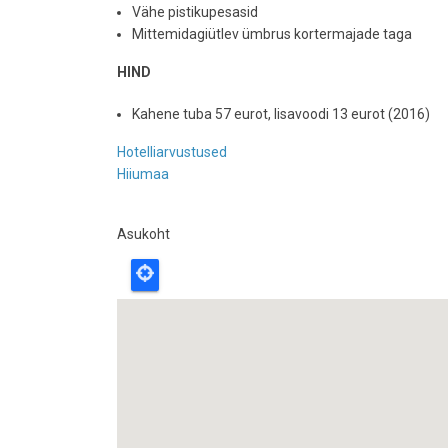
Vähe pistikupesasid
Mittemidagiütlev ümbrus kortermajade taga
HIND
Kahene tuba 57 eurot, lisavoodi 13 eurot (2016)
Hotelliarvustused
Hiiumaa
Asukoht