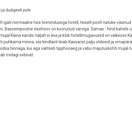
ja dušigeeli pole.
lt igati normaalne hea teenindusega hotell, teiselt poolt natuke väsinud
stuses. Basseinipoolne sisehoov on koorunud värviga. Samas - hind kahele 
 mujal Käina kandis naljalt ei leia ja kõik hotellimugavused on väikeses K
 puhkama minna, siis kindlasti leiab Kassarist palju stiilseid ja omapär
odsa hinnaga, kui aga valitseb tipphooaeg ja vabu majutuskohti mujal n
iab midagi sobivat.