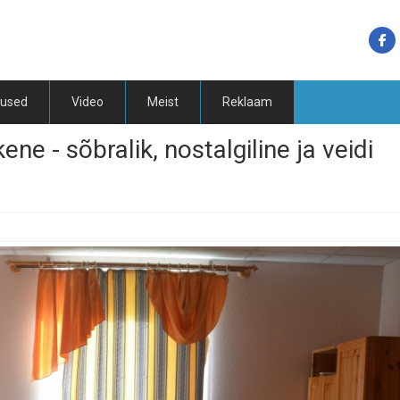
tused
Video
Meist
Reklaam
ne - sõbralik, nostalgiline ja veidi