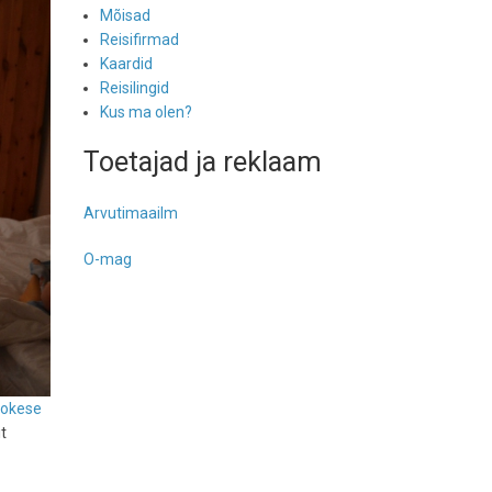
Mõisad
Reisifirmad
Kaardid
Reisilingid
Kus ma olen?
Toetajad ja reklaam
Arvutimaailm
O-mag
õokese
t