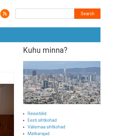
Search
Search
Kuhu minna?
Reisistiilid
Eesti sihtkohad
Välismaa sihtkohad
Matkarajad