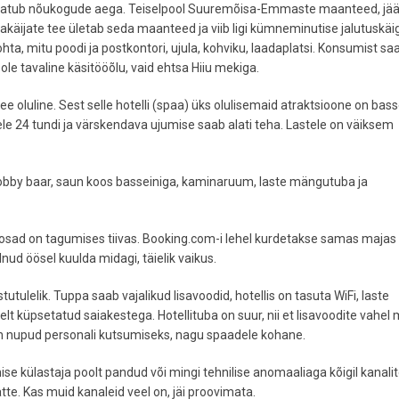
 ulatub nõukogude aega. Teiselpool Suuremõisa-Emmaste maanteed, jä
alakäijate tee ületab seda maanteed ja viib ligi kümneminutise jalutuskä
ta, mitu poodi ja postkontori, ujula, kohviku, laadaplatsi. Konsumist sa
ole tavaline käsitööõlu, vaid ehtsa Hiiu mekiga.
ee oluline. Sest selle hotelli (spaa) üks olulisemaid atraktsioone on bass
atele 24 tundi ja värskendava ujumise saab alati teha. Lastele on väiksem
 lobby baar, saun koos basseiniga, kaminaruum, laste mängutuba ja
, osad on tagumises tiivas. Booking.com-i lehel kurdetakse samas majas
lnud öösel kuulda midagi, täielik vaikus.
utulelik. Tuppa saab vajalikud lisavoodid, hotellis on tasuta WiFi, laste
t küpsetatud saiakestega. Hotellituba on suur, nii et lisavoodite vahel
 on nupud personali kutsumiseks, nagu spaadele kohane.
se külastaja poolt pandud või mingi tehnilise anomaaliaga kõigil kanalit
ätte. Kas muid kanaleid veel on, jäi proovimata.