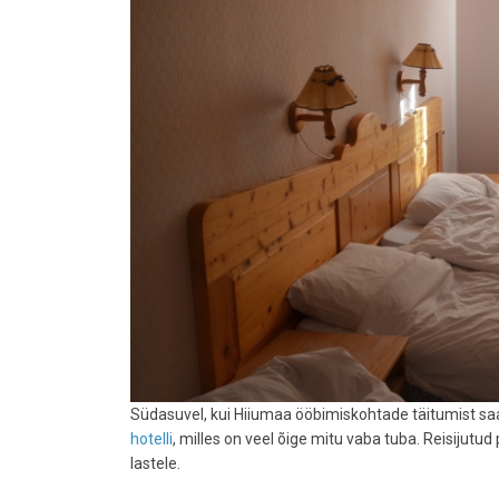
Südasuvel, kui Hiiumaa ööbimiskohtade täitumist saa
hotelli
, milles on veel õige mitu vaba tuba. Reisijutu
lastele.