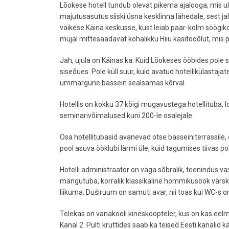
Lõokese hotell tundub olevat pikema ajalooga, mis
majutusasutus siiski üsna kesklinna lähedale, sest j
väikese Käina keskusse, kust leiab paar-kolm söögikoh
mujal mittesaadavat kohalikku Hiiu käsitööõlut, mis p
Jah, ujula on Käinas ka. Kuid Lõokeses ööbides pole s
siseõues. Pole küll suur, kuid avatud hotellikülastaj
ümmargune bassein sealsamas kõrval.
Hotellis on kokku 37 kõigi mugavustega hotellituba,
seminarivõimalused kuni 200-le osalejale.
Osa hotellitubasid avanevad otse basseiniterrassile
pool asuva ööklubi lärmi üle, kuid tagumises tiivas po
Hotelli administraator on väga sõbralik, teenindus vast
mängutuba, korralik klassikaline hommikusöök värskel
liikuma. Duširuum on samuti avar, nii toas kui WC-s
Telekas on vanakooli kineskoopteler, kus on kas eelmi
Kanal 2. Pulti kruttides saab ka teised Eesti kanalid k