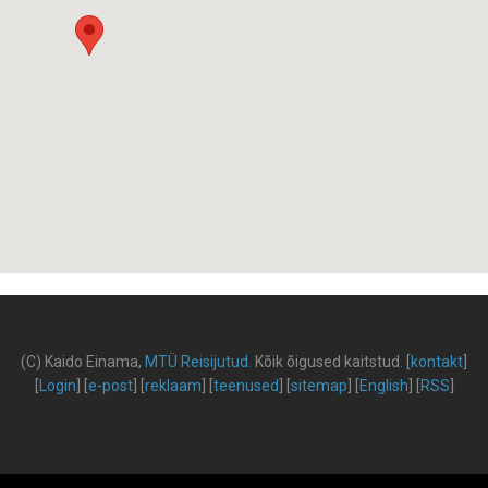
(C) Kaido Einama,
MTÜ Reisijutud
.
Kõik õigused kaitstud
.
[
kontakt
]
[
Login
] [
e-post
] [
reklaam
] [
teenused
] [
sitemap
] [
English
] [
RSS
]