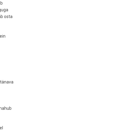
äb
iguga
ab osta
ein
 tänava
 mahub
el