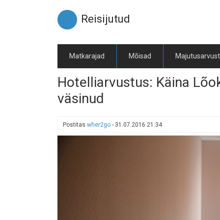
Liigu
edasi
Reisijutud
põhisisu
juurde
Matkarajad
Mõisad
Majutusarvus
Hotelliarvustus: Käina Lõoke
väsinud
Postitas
wher2go
-
31.07.2016 21:34