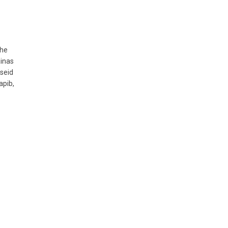
ühe
äinas
aseid
apib,