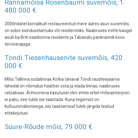
Rannamõisa Rosenbaumi suvemõis, 1
480 000 €
2000ndatel korralikult restaureeritud mere ääres asuv suvemõis
on sobiv esinduselamuks või residentsiks. Naabruses mitte kaugel
asub ka Briti saatkonna residents ja Tabasalu pankrannik koos
terviserajaga.
Tondi Tiesenhausenite suvemõis, 420
000 €
Mõis Tallinna südalinnas Kotka tänaval Tondi raudteejaama
lähedal on võimalus häärber osta ja elada linnas, naabruses
ratsabaas. Ärihoonena kasutusel olev ehitis erlist mõisainterjööri
ei paku, see tuleb ise taastada. Kuna tegemist on
kultuurimälestisega, siis taastamisel tuleb järgida teatud
ettekirjutusi.
Suure-Rõude mõis, 79 000 €