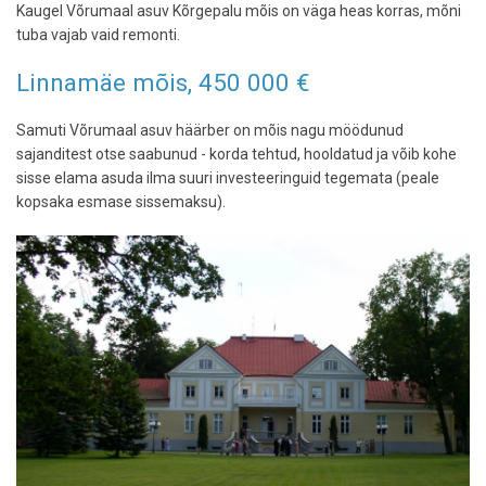
Kaugel Võrumaal asuv Kõrgepalu mõis on väga heas korras, mõni
tuba vajab vaid remonti.
Linnamäe mõis, 450 000 €
Samuti Võrumaal asuv häärber on mõis nagu möödunud
sajanditest otse saabunud - korda tehtud, hooldatud ja võib kohe
sisse elama asuda ilma suuri investeeringuid tegemata (peale
kopsaka esmase sissemaksu).