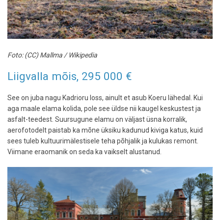
Foto: (CC) Mallma / Wikipedia
Liigvalla mõis, 295 000 €
See on juba nagu Kadrioru loss, ainult et asub Koeru lähedal. Kui
aga maale elama kolida, pole see üldse nii kaugel keskustest ja
asfalt-teedest. Suursugune elamu on väljast üsna korralik,
aerofotodelt paistab ka mõne üksiku kadunud kiviga katus, kuid
sees tuleb kultuurimälestisele teha põhjalik ja kulukas remont.
Viimane eraomanik on seda ka vaikselt alustanud.