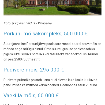
Foto: (CC) Ivar Leidus / Wikipedia
Porkuni mõisakompleks, 500 000 €
Suurejooneline Porkuni järve poolsaare moodi saarel asuv mõis on
mõnda aega müügis olnud. Oma suursugususe poolest sobiks
pigem luksuslikuks hotelliks või tasuliseks vanadekoduks. Ruumi
on pea 2500 ruutmeetrit.
Pudivere mõis, 295 000 €
Pudivere puitmõis paistab üsna pudi olevat, kuid lisaks kuuluvad
pakkumisse ka mitmed kõrvalhooned. Peahoones asub 20 tuba.
Vaeküla mõis, 60 000 €