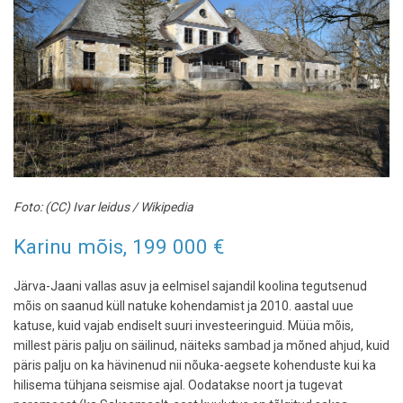
Foto: (CC) Ivar leidus / Wikipedia
Karinu mõis, 199 000 €
Järva-Jaani vallas asuv ja eelmisel sajandil koolina tegutsenud
mõis on saanud küll natuke kohendamist ja 2010. aastal uue
katuse, kuid vajab endiselt suuri investeeringuid. Müüa mõis,
millest päris palju on säilinud, näiteks sambad ja mõned ahjud, kuid
päris palju on ka hävinenud nii nõuka-aegsete kohenduste kui ka
hilisema tühjana seismise ajal. Oodatakse noort ja tugevat