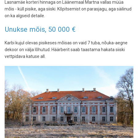
Lasnamäe korteri hinnaga on Läänemaal Martna vallas müüa
mõis - küll pisike, aga siiski. Kõpitsemist on parasjagu, aga säilinud
on ka algseid detaile.
Unukse mõis, 50 000 €
Karbi kujul olevas pisikeses mõisas on vaid 7 tuba, nõuka-aegne
dekoor on välja lõhutud. Häärberit saab taastama hakata siiski
vettpidava katuse all.