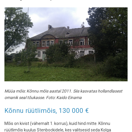
Müüa mõis: Kõnnu mõis aastal 2011. Siis kasvatas hollandlasest
omanik seal tõukasse. Foto: Kaido Einama
Kõnnu rüütlimõis, 130 000 €
Mõis on kivist (vähemalt 1. korrus), kuid hind mitte. Kõnnu
rüütlimõis kuulus Stenbockidele, kes valitsesid seda Kolga