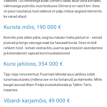
Väikeses 150 inimesega külas Sõmeru vallas asub üsna korraliku
välimusega puitmõis, kust keskusse Sõmerul on vaid 6 km. Sees
on pisut rüüstatud, kuid säilinud on palju mõisa-aegseid elemente,
ka vanad ahjud.
Kurista mõis, 190 000 €
Kivimõis pole üldse paha, isegi kui natuke maha jäetud on - seinad
püsivad ja kerge vaevaga saab ka fassaadi korda. Sees on küll
rohkem tööd - kohati veidravõitu uuema aja interjööri asendamine
ja kohendamist vajavad kommunikatsioonid.
Kursi jahiloss, 354 000 €
Tipp-topp renoveeritud, Puurmani lähedal asuv jahiloss sobib
turismiasutuseks (millena see on ka töötanud) ja elamiseks. Mitte
kaugel asuvad Alam-Pedja looduskaitseala ja Tallinn-Tartu
maantee.
Võiardi karjamõis, 49 000 €