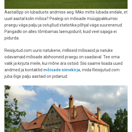
Aastalõpp on lubaduste andmise aeg. Miks mitte lubada endale, et
uuel aastal kolin mõisa? Pealegi on mõisade müügipakkumisi
praegu väga palju ja ostujõud statistika põhjal väga suurenenud.
Pangadki on alles tõmbamas laenupidurit, kuid veel sajaga ei
pidurda.
Reisijutud.com uuris natukene, milliseid mõisasid ja natuke
odavamaid mõisade abihooneid praegu on saadaval. Tee oma
valik ja kirjuta meile, kui mõne ära ostsid. Siis saame lisada uued
andmed ja kontaktid
mõisade nimekirja
, mida Reisijutud.com
juba õige palju aastaid on pidanud.