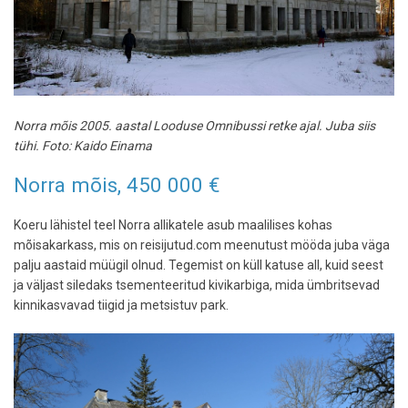
Norra mõis 2005. aastal Looduse Omnibussi retke ajal. Juba siis
tühi. Foto: Kaido Einama
Norra mõis, 450 000 €
Koeru lähistel teel Norra allikatele asub maalilises kohas
mõisakarkass, mis on reisijutud.com meenutust mööda juba väga
palju aastaid müügil olnud. Tegemist on küll katuse all, kuid seest
ja väljast siledaks tsementeeritud kivikarbiga, mida ümbritsevad
kinnikasvavad tiigid ja metsistuv park.