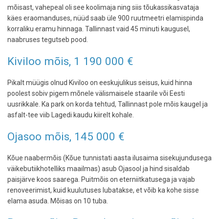
mõisast, vahepeal oli see koolimaja ning siis tõukassikasvataja
käes eraomanduses, nüüd saab üle 900 ruutmeetri elamispinda
korraliku eramu hinnaga. Tallinnast vaid 45 minuti kaugusel,
naabruses tegutseb pood.
Kiviloo mõis, 1 190 000 €
Pikalt müügis olnud Kiviloo on eeskujulikus seisus, kuid hinna
poolest sobiv pigem mõnele välismaisele staarile või Eesti
uusrikkale. Ka park on korda tehtud, Tallinnast pole mõis kaugel ja
asfalt-tee viib Lagedi kaudu kiirelt kohale.
Ojasoo mõis, 145 000 €
Kõue naabermõis (Kõue tunnistati aasta ilusaima sisekujundusega
väikebutiikhotelliks maailmas) asub Ojasool ja hind sisaldab
paisjärve koos saarega. Puitmõis on eterniitkatusega ja vajab
renoveerimist, kuid kuulutuses lubatakse, et võib ka kohe sisse
elama asuda. Mõisas on 10 tuba.