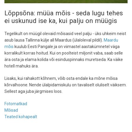
Lõppsõna: müüa mõis - seda lugu tehes
ei uskunud ise ka, kui palju on müügis
Tegelikult on müügil olevaid mõisasid veel palju - üks uhkeim neist
asub lausa Tallinna külje all Maardus (ülaloleval pildil).
Maardu
mõis
kuulub Eesti Pangale ja on viimastel aastakümnetel väga
korralikult korras hoitud. Kui on poolteist miljonit vaba, saab selle
ära osta ja elama kolida või esinduspinnaks muretseda. Ka väike
hotell mahuks ära.
Lisaks, kui rahakott kõhnem, võib osta endale ka mõne mõisa
kõrvalhoone. Nende ülalpidamiskulu on tavaliselt oluliselt väiksem.
Sellest aga juba järgmises loos.
Fotomatkad
Mõisad
Teated kohapealt