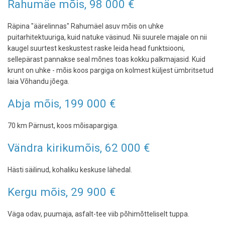
Rahumäe mõis, 98 000 €
Räpina "äärelinnas" Rahumäel asuv mõis on uhke
puitarhitektuuriga, kuid natuke väsinud. Nii suurele majale on nii
kaugel suurtest keskustest raske leida head funktsiooni,
sellepärast pannakse seal mõnes toas kokku palkmajasid. Kuid
krunt on uhke - mõis koos pargiga on kolmest küljest ümbritsetud
laia Võhandu jõega.
Abja mõis, 199 000 €
70 km Pärnust, koos mõisapargiga.
Vändra kirikumõis, 62 000 €
Hästi säilinud, kohaliku keskuse lähedal.
Kergu mõis, 29 900 €
Väga odav, puumaja, asfalt-tee viib põhimõtteliselt tuppa.