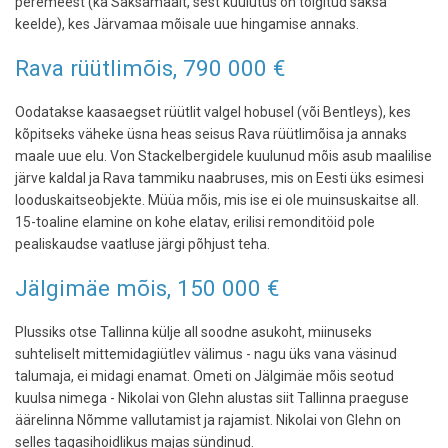
peremeest (ka Saksamaalt, sest kuulutus on tõlgitud saksa
keelde), kes Järvamaa mõisale uue hingamise annaks.
Rava rüütlimõis, 790 000 €
Oodatakse kaasaegset rüütlit valgel hobusel (või Bentleys), kes
kõpitseks väheke üsna heas seisus Rava rüütlimõisa ja annaks
maale uue elu. Von Stackelbergidele kuulunud mõis asub maalilise
järve kaldal ja Rava tammiku naabruses, mis on Eesti üks esimesi
looduskaitseobjekte. Müüa mõis, mis ise ei ole muinsuskaitse all.
15-toaline elamine on kohe elatav, erilisi remonditöid pole
pealiskaudse vaatluse järgi põhjust teha.
Jälgimäe mõis, 150 000 €
Plussiks otse Tallinna külje all soodne asukoht, miinuseks
suhteliselt mittemidagiütlev välimus - nagu üks vana väsinud
talumaja, ei midagi enamat. Ometi on Jälgimäe mõis seotud
kuulsa nimega - Nikolai von Glehn alustas siit Tallinna praeguse
äärelinna Nõmme vallutamist ja rajamist. Nikolai von Glehn on
selles tagasihoidlikus majas sündinud.