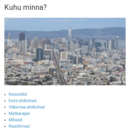
Kuhu minna?
Reisistiilid
Eesti sihtkohad
Välismaa sihtkohad
Matkarajad
Mõisad
Reisifirmad