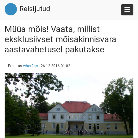
Liigu
Reisijutud
edasi
põhisisu
juurde
Müüa mõis! Vaata, millist
eksklusiivset mõisakinnisvara
aastavahetusel pakutakse
Postitas
wher2go
-
26.12.2016 01:02