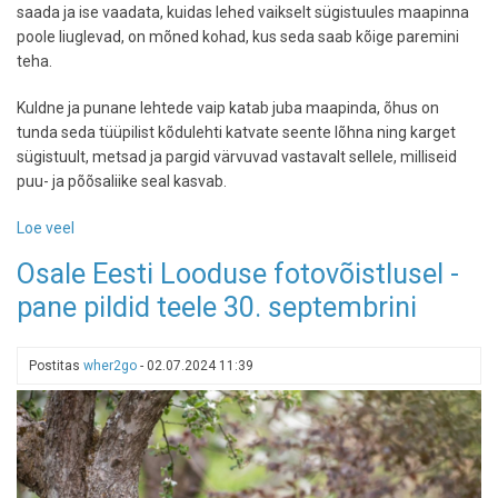
saada ja ise vaadata, kuidas lehed vaikselt sügistuules maapinna
poole liuglevad, on mõned kohad, kus seda saab kõige paremini
teha.
Kuldne ja punane lehtede vaip katab juba maapinda, õhus on
tunda seda tüüpilist kõdulehti katvate seente lõhna ning karget
sügistuult, metsad ja pargid värvuvad vastavalt sellele, milliseid
puu- ja põõsaliike seal kasvab.
Loe veel
-
Tahad
Osale Eesti Looduse fotovõistlusel -
värvidemängu?
pane pildid teele 30. septembrini
Need
on
parimad
Postitas
wher2go
-
02.07.2024 11:39
kohad
lehtede
langemise
vaatlemiseks
Eestis