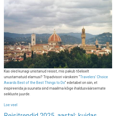
Kas oled kunagi unistanud reisist, mis pakub tõeliselt
unustamatuid elamusi? Tripadvisori värskeim "
Travelers' Choice
Awards Best of the Best Things to Do
" edetabel on siin, et
inspireerida ja suunata sind maailma kõige ihaldusväärsemate
seikluste juurde.
Loe veel
-
Reisihuviliste
Reisitrendid 2025. aastal: kuidas