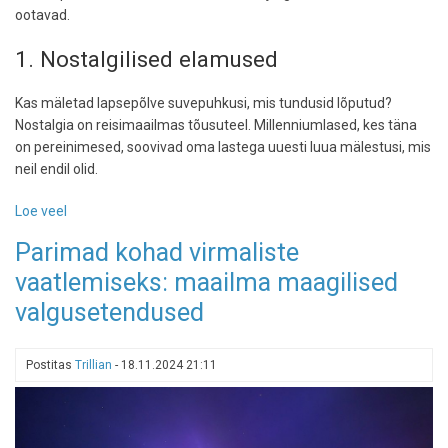
ootavad.
1. Nostalgilised elamused
Kas mäletad lapsepõlve suvepuhkusi, mis tundusid lõputud?
Nostalgia on reisimaailmas tõusuteel. Millenniumlased, kes täna
on pereinimesed, soovivad oma lastega uuesti luua mälestusi, mis
neil endil olid.
Loe veel
-
Reisitrendid
Parimad kohad virmaliste
2025.
vaatlemiseks: maailma maagilised
aastal:
kuidas
valgusetendused
muutuvad
puhkuse
viisid?
Postitas
Trillian
-
18.11.2024 21:11