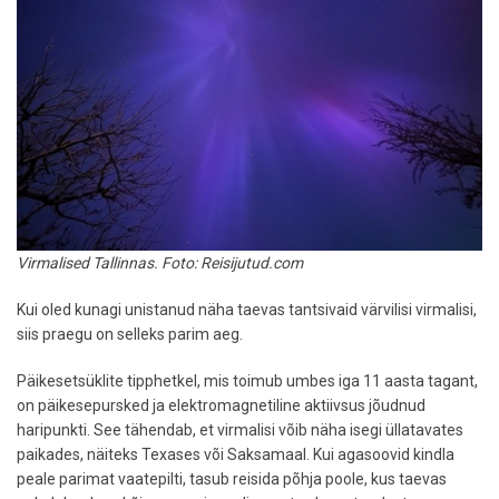
Virmalised Tallinnas. Foto: Reisijutud.com
Kui oled kunagi unistanud näha taevas tantsivaid värvilisi virmalisi,
siis praegu on selleks parim aeg.
Päikesetsüklite tipphetkel, mis toimub umbes iga 11 aasta tagant,
on päikesepursked ja elektromagnetiline aktiivsus jõudnud
haripunkti. See tähendab, et virmalisi võib näha isegi üllatavates
paikades, näiteks Texases või Saksamaal. Kui agasoovid kindla
peale parimat vaatepilti, tasub reisida põhja poole, kus taevas