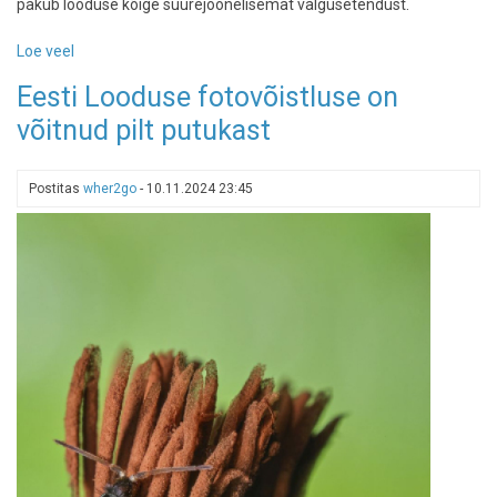
pakub looduse kõige suurejoonelisemat valgusetendust.
Loe veel
-
Parimad
Eesti Looduse fotovõistluse on
kohad
võitnud pilt putukast
virmaliste
vaatlemiseks:
maailma
Postitas
wher2go
-
10.11.2024 23:45
maagilised
valgusetendused