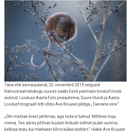
Täna ehk esmaspäeval, 25. novembril 2019 selgusid
Rahvusraamatukogu suures saalis Eesti parimate loodusfotode
autorid. Looduse Aasta Foto peaauhinna, Suure Hundi ja Aasta
Loodusfotograafi tiitli võitis Ave Kruusel pildiga „Taevane eine“.
„Olin metsas ilvest jahtimas, aga teda ei tulnud. Mõtlesin koju
minna. Tee ääres põõsas kuulsin lindude sidinat ja jäin uurima,
kellega tegu, kui märkasin kõrre küljes pisihiirt,“ rääkis Ave Kruusel