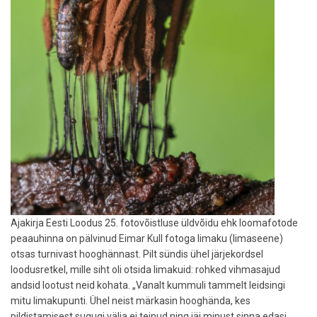
Ajakirja Eesti Loodus 25. fotovõistluse üldvõidu ehk loomafotode
peaauhinna on pälvinud Eimar Kull fotoga limaku (limaseene)
otsas turnivast hooghännast. Pilt sündis ühel järjekordsel
loodusretkel, mille siht oli otsida limakuid: rohked vihmasajud
andsid lootust neid kohata. „Vanalt kummuli tammelt leidsingi
mitu limakupunti. Ühel neist märkasin hooghända, kes
pildistamisest sugugi välja ei teinud ning jäi minust sinna edasi