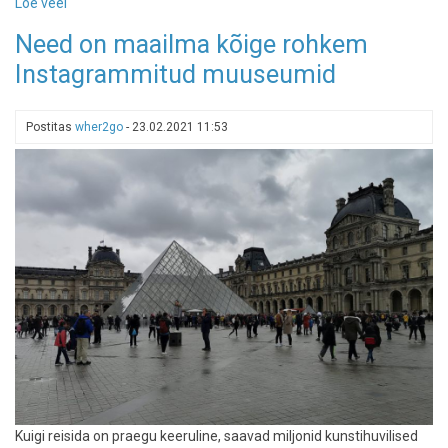
Loe veel
-
Osale
Need on maailma kõige rohkem
Eesti
Instagrammitud muuseumid
Looduse
fotovõistlusel
-
Postitas
wher2go
-
23.02.2021 11:53
pane
pildid
teele
30.
septembrini
Kuigi reisida on praegu keeruline, saavad miljonid kunstihuvilised