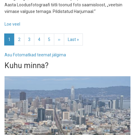
Aasta Loodusfotograafi tiitli toonud foto saamisloost, „veetsin
viimase valguse temaga. Pildistatud Harjumaal.“
Loe veel
-
Looduse
Pagination
Aasta
Eesolev
1
Page
2
Page
3
Page
4
Page
5
Järgmine
››
Viimane
Last »
Foto
leht
leht
leht
2019
Asu Fotomatkad teemat jälgima
võitis
Kuhu minna?
Ave
Kruusel
fotoga
pisihiirest