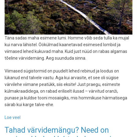
Täna sadas maha esimene lumi. Homme võib seda tulla ka mujal
kui narva lähistel. Öökülmad kaanetavad esimesed lombid ja
viimased lehed kukuvad maha. Kuid just nüüd on rabas algamas
tõeline värvidemäng. Aeg suunduda sinna.
Viimased sügistormid on puudelt lehed rebinud ja loodus on
lükanud end talvele vastu. Aga kui arvasite, et see oli sügise
värvilehe viimane peatükk, siis eksite! Just praegu, esimeste
külmakraadidega, on rabad eriliselt ilusad – värvitud oranži,
punase ja kuldse tooni mosaiigiks, mis hommikuse härmatisega
särab kui karge talve-ehe.
Loe veel
-
Sügis
Tahad värvidemängu? Need on
esimeste