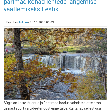
parimad kohad lehtede langemise
külmadega
rabas
vaatlemiseks Eestis
–
kuhu
minna
Postitas
Trillian
-
20.10.2024 00:03
uut
värviküllust
vaatama?
Sügis on kätte jõudnud ja Eestimaa loodus valmistab ette oma
viimast suurt värvideetendust enne talve. Kui tahad sellest osa