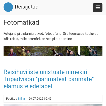
Liigu
Reisijutud
edasi
põhisisu
juurde
Fotomatkad
Fotojaht, pildistamisretked, fotosafarid. Siia teemasse kuuluvad
kõik reisid, mille eesmärk on hea pildi saamine.
Reisihuviliste unistuste nimekiri:
Tripadvisori "parimatest parimate"
elamuste edetabel
Postitas
Trillian
-
26.07.2025 02:45