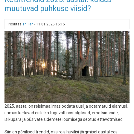
unistuste
muutuvad puhkuse viisid?
nimekiri:
Tripadvisori
"parimatest
Postitas
Trillian
-
11.01.2025 15:15
parimate"
elamuste
edetabel
2025. aastal on reisimaailmas oodata uusi ja ootamatuid elamusi,
samas kerkivad esile ka tugevalt nostalgilised, emotsioonide,
isikupära ja püsivate sidemete loomisega seotud ettevõtmised.
Siin on põhilised trendid, mis reisihuvilisi järgmisel aastal ees