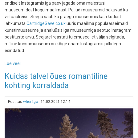
endiselt Instagramis iga päev jagada oma mälestusi
muuseumidest kogu maailmast. Paljud muuseumid pakuvad ka
virtuaalreise. Seega saab ka praegu muuseumis käia kodust
lahkumata
CartridgeSave.co.uk
uuris maailma populaarseimaid
kunstimuuseume ja analüüsis iga muuseumiga seotud Instagrami
postituste arvu. Seejärel reastati tulemused, et välja selgitada,
milline kunstimuuseum on kõige enam Instagramis piltidega
esindatud.
Loe veel
-
Need
Kuidas talvel õues romantiline
on
kohting korraldada
maailma
kõige
rohkem
Postitas
wher2go
-
11.02.2021 12:14
Instagrammitud
muuseumid