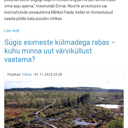
oma asju ajama,“ meenutab Eimar. Noorte arvestuses sai
loomafotode peaauhinna Mihkel Paide, kellel on õnnestunud
saada pildile kala püüdev sõtkas.
Loe veel
-
Eesti
Sügis esimeste külmadega rabas –
Looduse
kuhu minna uut värviküllust
fotovõistluse
on
vaatama?
võitnud
pilt
putukast
Postitas
Trillian
-
01.11.2024 23:28