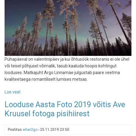
Pühapäeval on valentinipäev ja kui õhtusöök restoranis ei ole ühel
või teisel põhjusel võimalik, tasub kaaluda hoopis kohtingut
looduses. Matkajuht Argo Linnamäe julgustab paare veetma
kvaliteetaega romantiliselt lumises metsas.
Loe veel
-
Kuidas
Looduse Aasta Foto 2019 võitis Ave
talvel
Kruusel fotoga pisihiirest
õues
romantiline
kohting
Postitas
wher2go
-
25.11.2019 23:50
korraldada