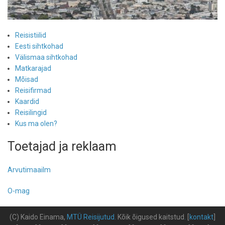
Reisistiilid
Eesti sihtkohad
Välismaa sihtkohad
Matkarajad
Mõisad
Reisifirmad
Kaardid
Reisilingid
Kus ma olen?
Toetajad ja reklaam
Arvutimaailm
O-mag
(C) Kaido Einama,
MTÜ Reisijutud
.
Kõik õigused kaitstud
.
[
kontakt
]