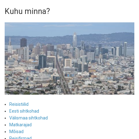
Kuhu minna?
Reisistiilid
Eesti sihtkohad
Välismaa sihtkohad
Matkarajad
Mõisad
Reisifirmad