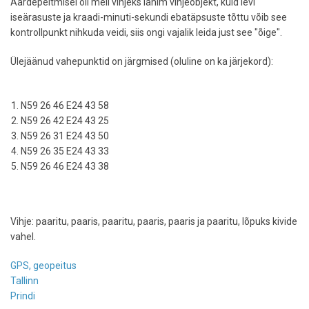
Aardepeitmisel oli meil vihjeks lähim vihjeobjekt, kuid levi
iseärasuste ja kraadi-minuti-sekundi ebatäpsuste tõttu võib see
kontrollpunkt nihkuda veidi, siis ongi vajalik leida just see "õige".
Ülejäänud vahepunktid on järgmised (oluline on ka järjekord):
N59 26 46 E24 43 58
N59 26 42 E24 43 25
N59 26 31 E24 43 50
N59 26 35 E24 43 33
N59 26 46 E24 43 38
Vihje: paaritu, paaris, paaritu, paaris, paaris ja paaritu, lõpuks kivide
vahel.
GPS, geopeitus
Tallinn
Prindi