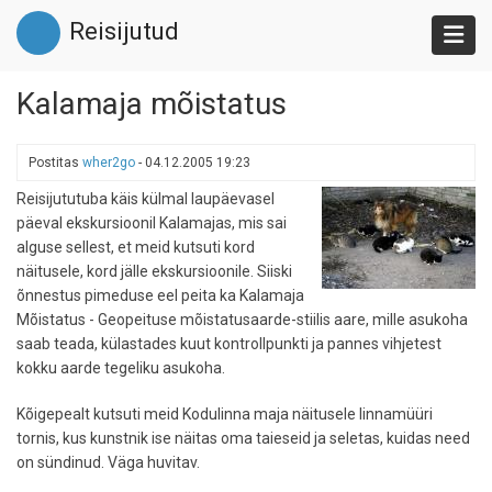
Liigu
Reisijutud
edasi
põhisisu
juurde
Kalamaja mõistatus
Postitas
wher2go
-
04.12.2005 19:23
Reisijututuba käis külmal laupäevasel
päeval ekskursioonil Kalamajas, mis sai
alguse sellest, et meid kutsuti kord
näitusele, kord jälle ekskursioonile. Siiski
õnnestus pimeduse eel peita ka Kalamaja
Mõistatus - Geopeituse mõistatusaarde-stiilis aare, mille asukoha
saab teada, külastades kuut kontrollpunkti ja pannes vihjetest
kokku aarde tegeliku asukoha.
Kõigepealt kutsuti meid Kodulinna maja näitusele linnamüüri
tornis, kus kunstnik ise näitas oma taieseid ja seletas, kuidas need
on sündinud. Väga huvitav.