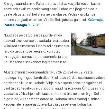
Siis aga suundusime Patarei värava taha, kus jälle küsiti - kas ei
soovi ehk ekskursioonile vanglasse? Lubasime järgi mõelda ja
peale otsustamist helistasime vanglasse. Vedas - giidiks tuli
endine vangladirektor ise. Vt pilte Reisijututoa galeriist:
Kalamaja,
Patarei vangla 3.12.05
.
Nüüd aga peidetud aarde juurde, mida
saavad eksklusiivselt avastada reisijututoa
külalised esimesena. Leidmisel palume siis
järgida geopeituse reegleid: kui võtad
midagi, jäta samaväärset asemele. ja ära
unusta teha sissekannet logiraamatusse.
Alusta otsimist koordinaatidelt N59 26 26 E24 44 52. vaata
hoolega ringi - igast kontrollpunktist leiad võrdse osa kuuest viitest
aarde tegelikule asukohale. Vihje ei ole spetsiaalselt paigaldatud,
vaid täidab tegelikus elus hoopis muud funktsiooni. Ümbruses ringi
vaadates võib vihjeid olla lausa mitu, kuid üks neist on õige. Selle
õige leiad, kui see viitab aarde asukohana ikka Kalamajja, mitte
kaugemale ja aare asub avalikult ligipääsetavas kohas ka.