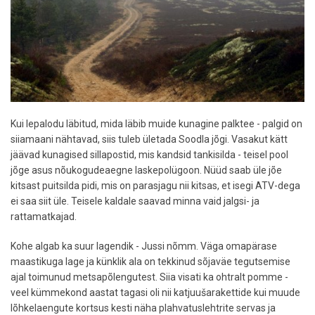
Kui lepalodu läbitud, mida läbib muide kunagine palktee - palgid on
siiamaani nähtavad, siis tuleb ületada Soodla jõgi. Vasakut kätt
jäävad kunagised sillapostid, mis kandsid tankisilda - teisel pool
jõge asus nõukogudeaegne laskepolügoon. Nüüd saab üle jõe
kitsast puitsilda pidi, mis on parasjagu nii kitsas, et isegi ATV-dega
ei saa siit üle. Teisele kaldale saavad minna vaid jalgsi- ja
rattamatkajad.
Kohe algab ka suur lagendik - Jussi nõmm. Väga omapärase
maastikuga lage ja künklik ala on tekkinud sõjaväe tegutsemise
ajal toimunud metsapõlengutest. Siia visati ka ohtralt pomme -
veel kümmekond aastat tagasi oli nii katjuušarakettide kui muude
lõhkelaengute kortsus kesti näha plahvatuslehtrite servas ja