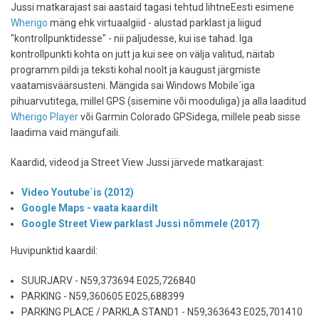
Jussi matkarajast sai aastaid tagasi tehtud lihtneEesti esimene
Wherigo
mäng ehk virtuaalgiid - alustad parklast ja liigud
"kontrollpunktidesse" - nii paljudesse, kui ise tahad. Iga
kontrollpunkti kohta on jutt ja kui see on välja valitud, näitab
programm pildi ja teksti kohal noolt ja kaugust järgmiste
vaatamisväärsusteni. Mängida sai Windows Mobile´iga
pihuarvutitega, millel GPS (sisemine või mooduliga) ja alla laaditud
Wherigo Player
või Garmin Colorado GPSidega, millele peab sisse
laadima vaid mängufaili.
Kaardid, videod ja Street View Jussi järvede matkarajast:
Video Youtube´is (2012)
Google Maps - vaata kaardilt
Google Street View parklast Jussi nõmmele (2017)
Huvipunktid kaardil:
SUURJARV - N59,373694 E025,726840
PARKING - N59,360605 E025,688399
PARKING PLACE / PARKLA STAND1 - N59,363643 E025,701410