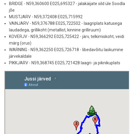
BRIDGE - N59,360600 E025,695327 - jalakäijate sild üle Soodla
jõe
MUSTJARV - N59,372408 E025,715992
VAINJARV - N59,376788 E025,722502 - laagriplats katusega
laudadega, grillikoht (metallist, kinnine grilliruum)
KOVERJV - N59,366292 E025,725422 - järv, telkimiskoht, veidi
märg (orus)
WARNING - N59,362250 E025,726718 - libedavõitu laskumine
järvekaldale
PIKKJARV - N59,368745 E025,721428 laagri- ja piknikuplats