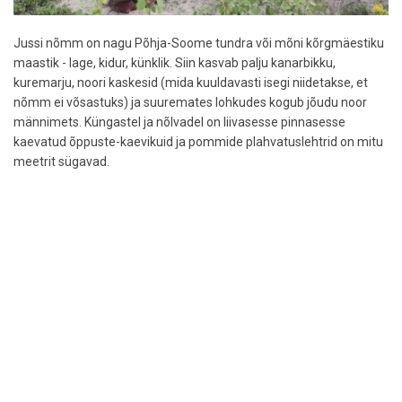
Jussi nõmm on nagu Põhja-Soome tundra või mõni kõrgmäestiku
maastik - lage, kidur, künklik. Siin kasvab palju kanarbikku,
kuremarju, noori kaskesid (mida kuuldavasti isegi niidetakse, et
nõmm ei võsastuks) ja suuremates lohkudes kogub jõudu noor
männimets. Küngastel ja nõlvadel on liivasesse pinnasesse
kaevatud õppuste-kaevikuid ja pommide plahvatuslehtrid on mitu
meetrit sügavad.