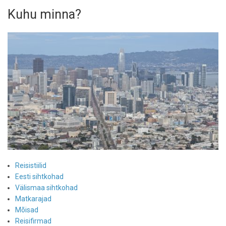
Kuhu minna?
Reisistiilid
Eesti sihtkohad
Välismaa sihtkohad
Matkarajad
Mõisad
Reisifirmad