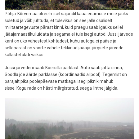
Põhja-Kõrvemaa oli eelmisel sajandil kaua enamuse meie jaoks
suletud ja võib juhtuda, et tulevikus on see jälle osaliselt
militaartegevuste pärast kinni, kuid praegu saab igaüks sellel
jääajamaastikul uidata ja segama ei tule isegi autod. Jussi järvede
kant on üks vähestest kohtadest, kuhu autoga ei pääse ja
sellepärast on voorte vahele tekkinud jääaja-järgsete järvede
kallastel alati vaikus.
Jussi järvedeni saab Koersilla parklast. Auto saab jätta sinna,
Soodla jõe äärde parklasse (koordinaadid allpool). Tegemist on
parajalt pika poolepäevase matkaga, isegi piknik mahub
sisse. Kogu rada on hästi märgistatud, seega lihtne jälgida.