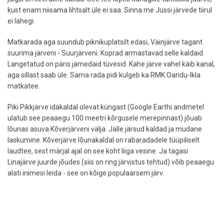
kust enam niisama lihtsalt üle ei saa. Sinna me Jussi järvede tiirul
ei lähegi.
Matkarada aga suundub piknikuplatsilt edasi, Väinjärve tagant
suurima järveni - Suurjärveni. Koprad armastavad selle kaldaid.
Langetatud on päris jämedaid tüvesid. Kahe järve vahel käib kanal,
aga sillast saab üle. Sama rada pidi kulgeb ka RMK Oandu-Ikla
matkatee.
Piki Pikkjärve idakaldal olevat küngast (Google Earthi andmetel
ulatub see peaaegu 100 meetri kõrgusele merepinnast) jõuab
lõunas asuva Kõverjärveni välja. Jälle järsud kaldad ja mudane
laskumine. Kõverjärve lõunakaldal on rabaradadele tüüpiliselt
laudtee, sest märjal ajal on see koht liiga vesine. Ja tagasi
Linajärve juurde jõudes (siis on ring järvistus tehtud) võib peaaegu
alati inimesi leida - see on kõige populaarsem järv.