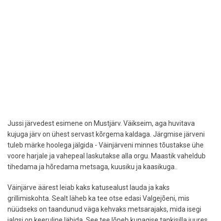
Jussi järvedest esimene on Mustjärv. Väikseim, aga huvitava
kujuga järv on ühest servast kõrgema kaldaga. Järgmise järveni
tuleb märke hoolega jälgida - Väinjärveni minnes tõustakse ühe
voore harjale ja vahepeal laskutakse alla orgu. Maastik vaheldub
tihedama ja hõredama metsaga, kuusiku ja kaasikuga..
Väinjärve äärest leiab kaks katusealust lauda ja kaks
grillimiskohta. Sealt läheb ka tee otse edasi Valgejõeni, mis
nüüdseks on taandunud väga kehvaks metsarajaks, mida isegi
jalgsi on keeruline läbida. See tee lõpeb kunagise tankisilla juures,