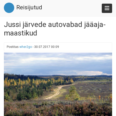
Liigu
Reisijutud
edasi
põhisisu
juurde
Jussi järvede autovabad jääaja-
maastikud
Postitas
wher2go
-
30.07.2017 00:09