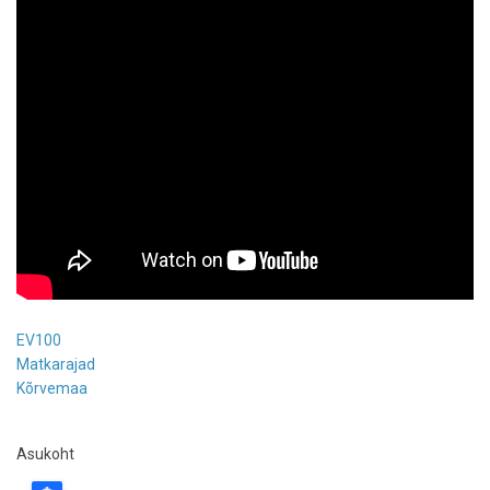
EV100
Matkarajad
Kõrvemaa
Asukoht