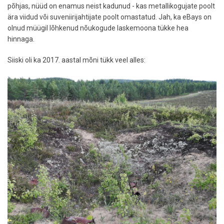
põhjas, nüüd on enamus neist kadunud - kas metallikogujate poolt
ära viidud või suveniirijahtijate poolt omastatud. Jah, ka eBays on
olnud müügil lõhkenud nõukogude laskemoona tükke hea
hinnaga.
Siiski oli ka 2017. aastal mõni tükk veel alles: