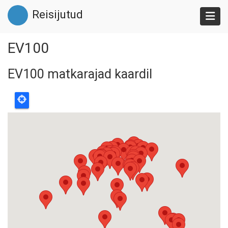
Liigu
Reisijutud
edasi
põhisisu
juurde
EV100
EV100 matkarajad kaardil