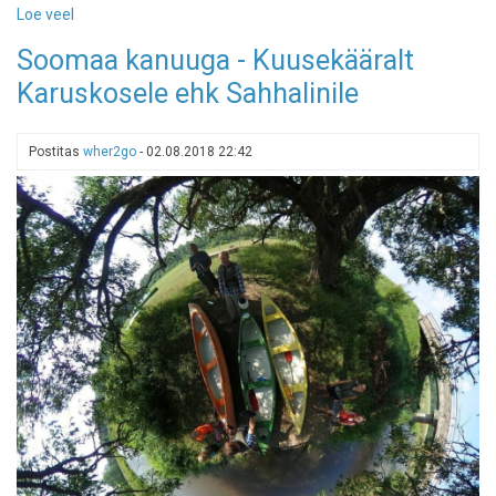
Loe veel
-
Riisa
Soomaa kanuuga - Kuusekääralt
rabarada
Karuskosele ehk Sahhalinile
Postitas
wher2go
-
02.08.2018 22:42