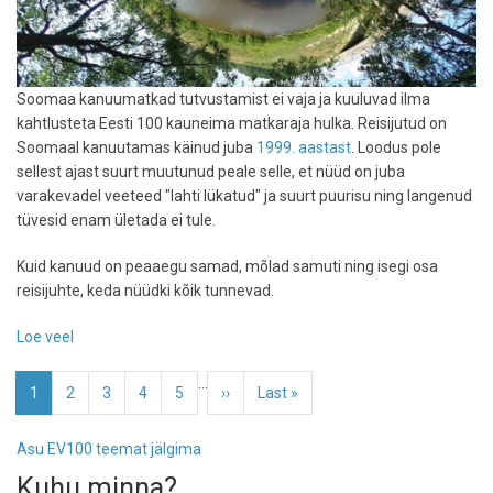
Soomaa kanuumatkad tutvustamist ei vaja ja kuuluvad ilma
kahtlusteta Eesti 100 kauneima matkaraja hulka. Reisijutud on
Soomaal kanuutamas käinud juba
1999. aastast
. Loodus pole
sellest ajast suurt muutunud peale selle, et nüüd on juba
varakevadel veeteed "lahti lükatud" ja suurt puurisu ning langenud
tüvesid enam ületada ei tule.
Kuid kanuud on peaaegu samad, mõlad samuti ning isegi osa
reisijuhte, keda nüüdki kõik tunnevad.
Loe veel
-
Soomaa
Pagination
…
kanuuga
Eesolev
1
Page
2
Page
3
Page
4
Page
5
Järgmine
››
Viimane
Last »
-
leht
leht
leht
Kuusekääralt
Asu EV100 teemat jälgima
Karuskosele
Kuhu minna?
ehk