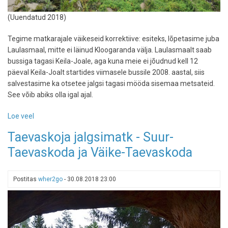
(Uuendatud 2018)
Tegime matkarajale väikeseid korrektiive: esiteks, lõpetasime juba
Laulasmaal, mitte ei läinud Kloogaranda välja. Laulasmaalt saab
bussiga tagasi Keila-Joale, aga kuna meie ei jõudnud kell 12
päeval Keila-Joalt startides viimasele bussile 2008. aastal, siis
salvestasime ka otsetee jalgsi tagasi mööda sisemaa metsateid.
See võib abiks olla igal ajal.
Loe veel
-
Euromatkarada
Taevaskoja jalgsimatk - Suur-
Keila-
Taevaskoda ja Väike-Taevaskoda
Joalt
Laulasmaale
Postitas
wher2go
-
30.08.2018 23:00