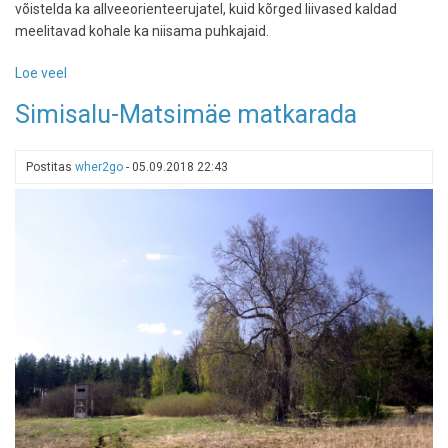
võistelda ka allveeorienteerujatel, kuid kõrged liivased kaldad
meelitavad kohale ka niisama puhkajaid.
Loe veel
-
Viitna
Simisalu-Matsimäe matkarada
loodusõpperada
-
järvetiir
Postitas
wher2go
-
05.09.2018 22:43
kunagisel
transpordi
tuiksoonel