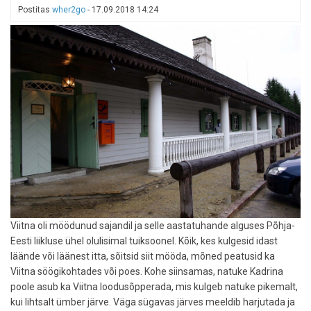
Postitas
wher2go
-
17.09.2018 14:24
metsamatkarada
Viitna oli möödunud sajandil ja selle aastatuhande alguses Põhja-
Eesti liikluse ühel olulisimal tuiksoonel. Kõik, kes kulgesid idast
läände või läänest itta, sõitsid siit mööda, mõned peatusid ka
Viitna söögikohtades või poes. Kohe siinsamas, natuke Kadrina
poole asub ka Viitna loodusõpperada, mis kulgeb natuke pikemalt,
kui lihtsalt ümber järve. Väga sügavas järves meeldib harjutada ja