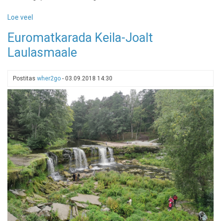
Loe veel
-
Õrsava
Euromatkarada Keila-Joalt
matkarada
Laulasmaale
-
järve
kaldal
Postitas
wher2go
-
03.09.2018 14:30
muuseumi