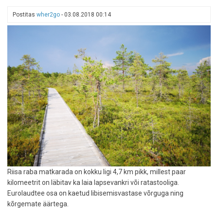
-
Suur-
Postitas
wher2go
-
03.08.2018 00:14
Taevaskoda
ja
Väike-
Taevaskoda
Riisa raba matkarada on kokku ligi 4,7 km pikk, millest paar
kilomeetrit on läbitav ka laia lapsevankri või ratastooliga.
Eurolaudtee osa on kaetud libisemisvastase võrguga ning
kõrgemate äärtega.