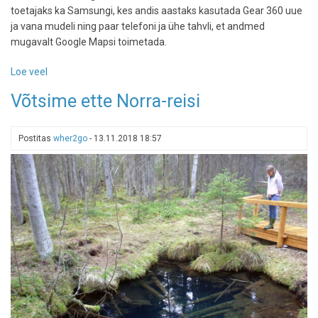
toetajaks ka Samsungi, kes andis aastaks kasutada Gear 360 uue
ja vana mudeli ning paar telefoni ja ühe tahvli, et andmed
mugavalt Google Mapsi toimetada.
Loe veel
-
EV100:
Võtsime ette Norra-reisi
kaardistasime
Street
View
Postitas
wher2go
-
13.11.2018 18:57
´ga
Eesti
matkaradu
ehk
kui
tervet
rehkendust
ei
jõua...