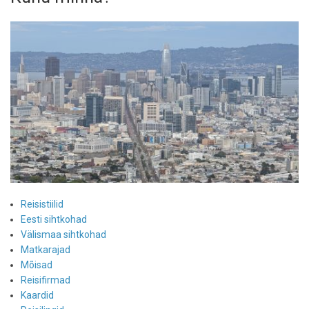
Sahhalinile
Reisistiilid
Eesti sihtkohad
Välismaa sihtkohad
Matkarajad
Mõisad
Reisifirmad
Kaardid