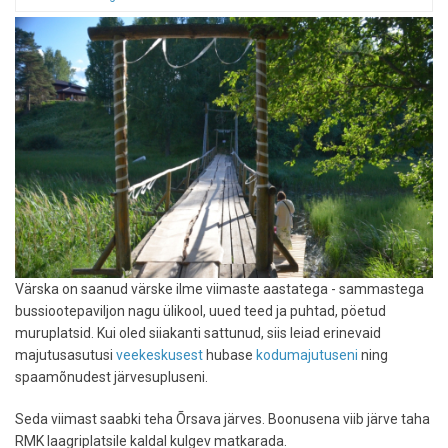
Värska on saanud värske ilme viimaste aastatega - sammastega
bussiootepaviljon nagu ülikool, uued teed ja puhtad, pöetud
muruplatsid. Kui oled siiakanti sattunud, siis leiad erinevaid
majutusasutusi
veekeskusest
hubase
kodumajutuseni
ning
spaamõnudest järvesupluseni.
Seda viimast saabki teha Õrsava järves. Boonusena viib järve taha
RMK laagriplatsile kaldal kulgev matkarada.