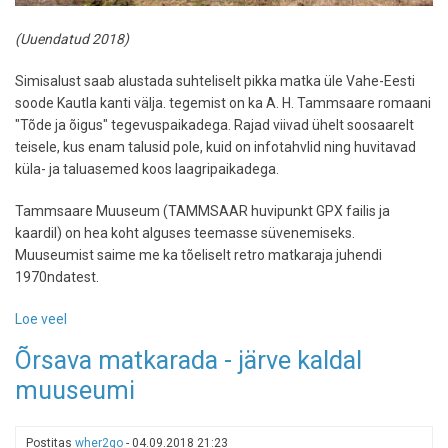
(Uuendatud 2018)
Simisalust saab alustada suhteliselt pikka matka üle Vahe-Eesti
soode Kautla kanti välja. tegemist on ka A. H. Tammsaare romaani
"Tõde ja õigus" tegevuspaikadega. Rajad viivad ühelt soosaarelt
teisele, kus enam talusid pole, kuid on infotahvlid ning huvitavad
küla- ja taluasemed koos laagripaikadega.
Tammsaare Muuseum (TAMMSAAR huvipunkt GPX failis ja
kaardil) on hea koht alguses teemasse süvenemiseks.
Muuseumist saime me ka tõeliselt retro matkaraja juhendi
1970ndatest.
Loe veel
-
Simisalu-
Õrsava matkarada - järve kaldal
Matsimäe
muuseumi
matkarada
Postitas
wher2go
-
04.09.2018 21:23