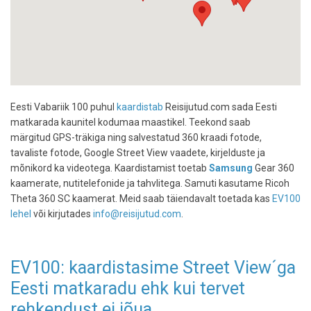
Eesti Vabariik 100 puhul
kaardistab
Reisijutud.com sada Eesti
matkarada kaunitel kodumaa maastikel. Teekond saab
märgitud GPS-träkiga ning salvestatud 360 kraadi fotode,
tavaliste fotode, Google Street View vaadete, kirjelduste ja
mõnikord ka videotega. Kaardistamist toetab
Samsung
Gear 360
kaamerate, nutitelefonide ja tahvlitega. Samuti kasutame Ricoh
Theta 360 SC kaamerat. Meid saab täiendavalt toetada kas
EV100
lehel
või kirjutades
info@reisijutud.com
.
EV100: kaardistasime Street View´ga
Eesti matkaradu ehk kui tervet
rehkendust ei jõua...