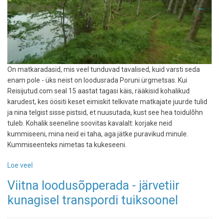
On matkaradasid, mis veel tunduvad tavalised, kuid varsti seda
enam pole - üks neist on loodusrada Poruni ürgmetsas. Kui
Reisijutud.com seal 15 aastat tagasi käis, rääkisid kohalikud
karudest, kes öösiti keset eimiskit telkivate matkajate juurde tulid
ja nina telgist sisse pistsid, et nuusutada, kust see hea toidulõhn
tuleb. Kohalik seeneline soovitas kavalalt: korjake neid
kummiseeni, mina neid ei taha, aga jätke puravikud minule.
Kummiseenteks nimetas ta kukeseeni.
Loe veel
-
Poruni
Viitna loodusõpperada - järvetiir
-
kunagisel transpordi tuiksoonel
ilmselt
kõige
ürgsem