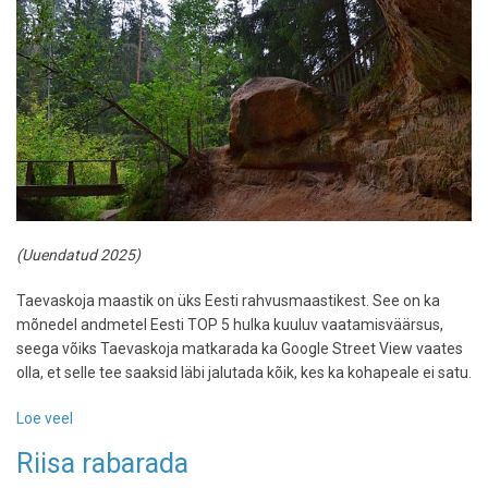
(Uuendatud 2025)
Taevaskoja maastik on üks Eesti rahvusmaastikest. See on ka
mõnedel andmetel Eesti TOP 5 hulka kuuluv vaatamisväärsus,
seega võiks Taevaskoja matkarada ka Google Street View vaates
olla, et selle tee saaksid läbi jalutada kõik, kes ka kohapeale ei satu.
Loe veel
-
Taevaskoja
Riisa rabarada
jalgsimatk