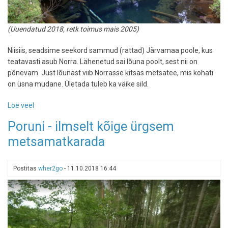
(Uuendatud 2018, retk toimus mais 2005)
Niisiis, seadsime seekord sammud (rattad) Järvamaa poole, kus
teatavasti asub Norra. Lähenetud sai lõuna poolt, sest nii on
põnevam. Just lõunast viib Norrasse kitsas metsatee, mis kohati
on üsna mudane. Ületada tuleb ka väike sild.
Loe veel
-
Võtsime
Poruni - ilmselt kõige ürgsem
ette
metsamatkarada
Norra-
reisi
Postitas
wher2go
-
11.10.2018 16:44