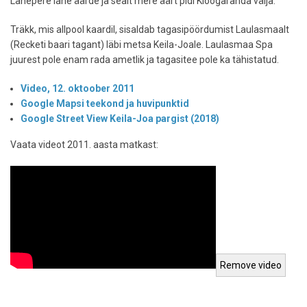
Lahepere lahe äärde ja sealt mere äärt pidi Kloogaranda välja.
Träkk, mis allpool kaardil, sisaldab tagasipöördumist Laulasmaalt
(Recketi baari tagant) läbi metsa Keila-Joale. Laulasmaa Spa
juurest pole enam rada ametlik ja tagasitee pole ka tähistatud.
Video, 12. oktoober 2011
Google Mapsi teekond ja huvipunktid
Google Street View Keila-Joa pargist (2018)
Vaata videot 2011. aasta matkast: