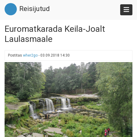
Liigu
Reisijutud
edasi
põhisisu
juurde
Euromatkarada Keila-Joalt
Laulasmaale
Postitas
wher2go
-
03.09.2018 14:30