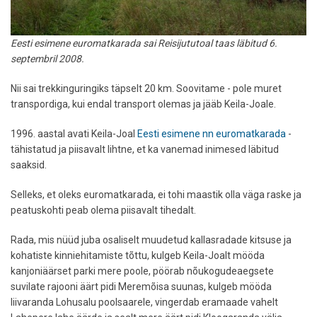
Eesti esimene euromatkarada sai Reisijututoal taas läbitud 6.
septembril 2008.
Nii sai trekkinguringiks täpselt 20 km. Soovitame - pole muret
transpordiga, kui endal transport olemas ja jääb Keila-Joale.
1996. aastal avati Keila-Joal
Eesti esimene nn euromatkarada
-
tähistatud ja piisavalt lihtne, et ka vanemad inimesed läbitud
saaksid.
Selleks, et oleks euromatkarada, ei tohi maastik olla väga raske ja
peatuskohti peab olema piisavalt tihedalt.
Rada, mis nüüd juba osaliselt muudetud kallasradade kitsuse ja
kohatiste kinniehitamiste tõttu, kulgeb Keila-Joalt mööda
kanjoniäärset parki mere poole, pöörab nõukogudeaegsete
suvilate rajooni äärt pidi Meremõisa suunas, kulgeb mööda
liivaranda Lohusalu poolsaarele, vingerdab eramaade vahelt