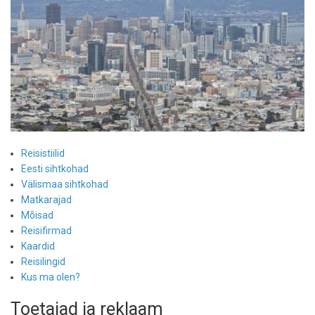
Reisistiilid
Eesti sihtkohad
Välismaa sihtkohad
Matkarajad
Mõisad
Reisifirmad
Kaardid
Reisilingid
Kus ma olen?
Toetajad ja reklaam