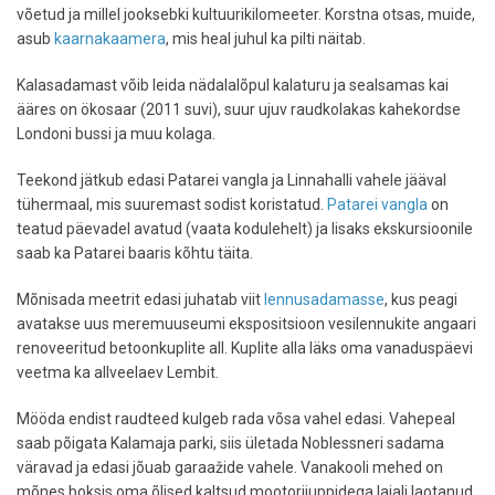
võetud ja millel jooksebki kultuurikilomeeter. Korstna otsas, muide,
asub
kaarnakaamera
, mis heal juhul ka pilti näitab.
Kalasadamast võib leida nädalalõpul kalaturu ja sealsamas kai
ääres on ökosaar (2011 suvi), suur ujuv raudkolakas kahekordse
Londoni bussi ja muu kolaga.
Teekond jätkub edasi Patarei vangla ja Linnahalli vahele jääval
tühermaal, mis suuremast sodist koristatud.
Patarei vangla
on
teatud päevadel avatud (vaata kodulehelt) ja lisaks ekskursioonile
saab ka Patarei baaris kõhtu täita.
Mõnisada meetrit edasi juhatab viit
lennusadamasse
, kus peagi
avatakse uus meremuuseumi ekspositsioon vesilennukite angaari
renoveeritud betoonkuplite all. Kuplite alla läks oma vanaduspäevi
veetma ka allveelaev Lembit.
Mööda endist raudteed kulgeb rada võsa vahel edasi. Vahepeal
saab põigata Kalamaja parki, siis ületada Noblessneri sadama
väravad ja edasi jõuab garaažide vahele. Vanakooli mehed on
mõnes boksis oma õlised kaltsud mootorijuppidega laiali laotanud