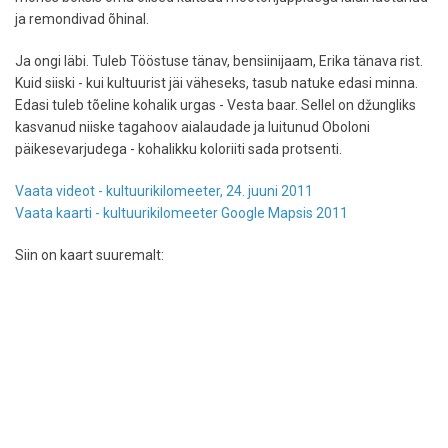
ja remondivad õhinal.
Ja ongi läbi. Tuleb Tööstuse tänav, bensiinijaam, Erika tänava rist.
Kuid siiski - kui kultuurist jäi väheseks, tasub natuke edasi minna.
Edasi tuleb tõeline kohalik urgas - Vesta baar. Sellel on džungliks
kasvanud niiske tagahoov aialaudade ja luitunud Oboloni
päikesevarjudega - kohalikku koloriiti sada protsenti.
Vaata videot - kultuurikilomeeter, 24. juuni 2011
Vaata kaarti - kultuurikilomeeter Google Mapsis 2011
Siin on kaart suuremalt: