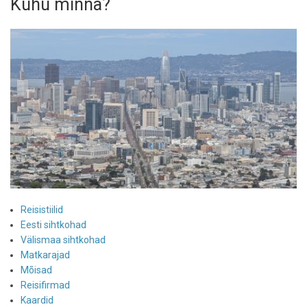
Kuhu minna?
Reisistiilid
Eesti sihtkohad
Välismaa sihtkohad
Matkarajad
Mõisad
Reisifirmad
Kaardid