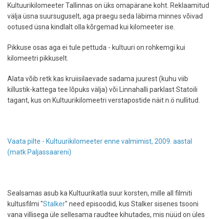
Kultuurikilomeeter Tallinnas on üks omapärane koht. Reklaamitud
välja üsna suursuguselt, aga praegu seda läbima minnes võivad
ootused üsna kindlalt olla kõrgemad kui kilomeeter ise.
Pikkuse osas aga ei tule pettuda - kultuuri on rohkemgi kui
kilomeetri pikkuselt.
Alata võib retk kas kruiisilaevade sadama juurest (kuhu viib
killustik-kattega tee lõpuks välja) või Linnahalli parklast Statoili
tagant, kus on Kultuurikilomeetri verstapostide näit n.ö nullitud.
Vaata pilte - Kultuurikilomeeter enne valmimist, 2009. aastal
(matk Paljassaareni)
Sealsamas asub ka Kultuurikatla suur korsten, mille all filmiti
kultusfilmi "
Stalker
" need episoodid, kus Stalker sisenes tsooni
vana villisega üle sellesama raudtee kihutades, mis nüüd on üles