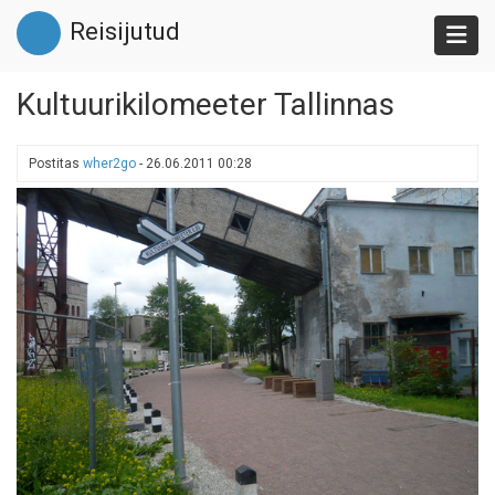
Liigu
Reisijutud
edasi
põhisisu
juurde
Kultuurikilomeeter Tallinnas
Postitas
wher2go
-
26.06.2011 00:28