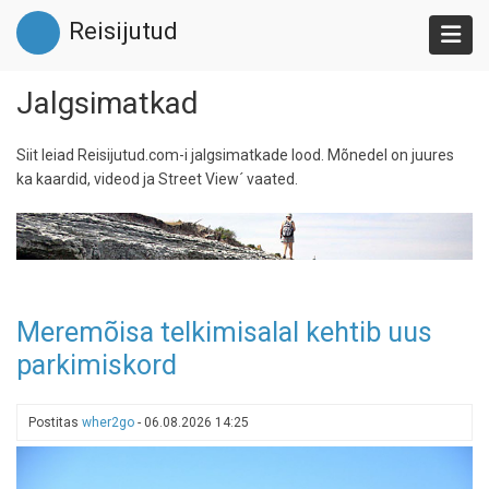
Liigu
Reisijutud
edasi
põhisisu
juurde
Jalgsimatkad
Siit leiad Reisijutud.com-i jalgsimatkade lood. Mõnedel on juures
ka kaardid, videod ja Street View´ vaated.
Meremõisa telkimisalal kehtib uus
parkimiskord
Postitas
wher2go
-
06.08.2026 14:25