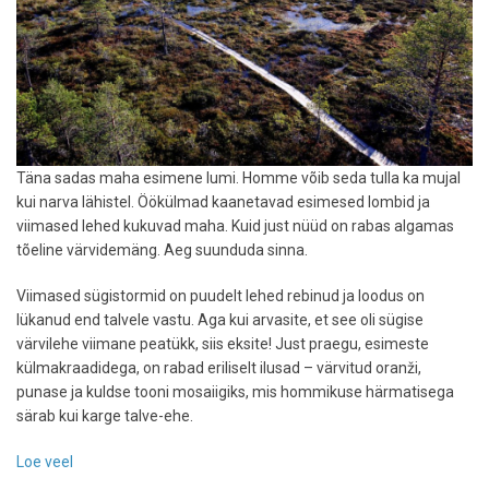
Täna sadas maha esimene lumi. Homme võib seda tulla ka mujal
kui narva lähistel. Öökülmad kaanetavad esimesed lombid ja
viimased lehed kukuvad maha. Kuid just nüüd on rabas algamas
tõeline värvidemäng. Aeg suunduda sinna.
Viimased sügistormid on puudelt lehed rebinud ja loodus on
lükanud end talvele vastu. Aga kui arvasite, et see oli sügise
värvilehe viimane peatükk, siis eksite! Just praegu, esimeste
külmakraadidega, on rabad eriliselt ilusad – värvitud oranži,
punase ja kuldse tooni mosaiigiks, mis hommikuse härmatisega
särab kui karge talve-ehe.
Loe veel
-
Sügis