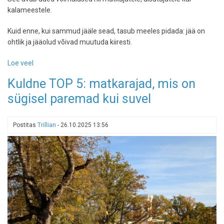
kalameestele.
Kuid enne, kui sammud jääle sead, tasub meeles pidada: jää on
ohtlik ja jääolud võivad muutuda kiiresti.
Loe veel
-
Krõbe
Kuldne TOP 5: matkarajad, mis on
pakane
sügisel paremad kui suvel
kaanetas
veekogud:
kuhu
Postitas
Trillian
-
26.10.2025 13:56
minna
ja
kuidas
jääl
ellu
jääda?