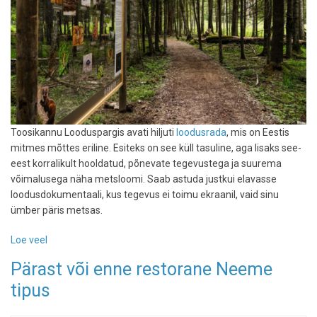
Toosikannu Looduspargis avati hiljuti
loodusrada
, mis on Eestis
mitmes mõttes eriline. Esiteks on see küll tasuline, aga lisaks see-
eest korralikult hooldatud, põnevate tegevustega ja suurema
võimalusega näha metsloomi. Saab astuda justkui elavasse
loodusdokumentaali, kus tegevus ei toimu ekraanil, vaid sinu
ümber päris metsas.
Loe veel
-
Toosikannul
Pärast või enne restorane Neeme
avas
tipus
väravad
4,5-