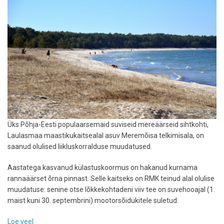
Üks Põhja-Eesti populaarsemaid suviseid mereäärseid sihtkohti,
Laulasmaa maastikukaitsealal asuv Meremõisa telkimisala, on
saanud olulised liikluskorralduse muudatused.
Aastatega kasvanud külastuskoormus on hakanud kurnama
rannaäärset õrna pinnast. Selle kaitseks on RMK teinud alal olulise
muudatuse: senine otse lõkkekohtadeni viiv tee on suvehooajal (1.
maist kuni 30. septembrini) mootorsõidukitele suletud.
Loe veel
-