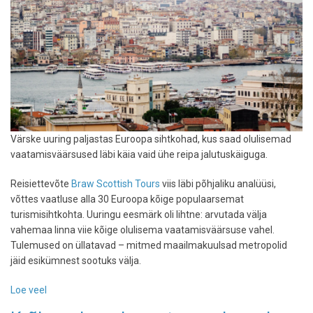
Värske uuring paljastas Euroopa sihtkohad, kus saad olulisemad
vaatamisväärsused läbi käia vaid ühe reipa jalutuskäiguga.
Reisiettevõte
Braw Scottish Tours
viis läbi põhjaliku analüüsi,
võttes vaatluse alla 30 Euroopa kõige populaarsemat
turismisihtkohta. Uuringu eesmärk oli lihtne: arvutada välja
vahemaa linna viie kõige olulisema vaatamisväärsuse vahel.
Tulemused on üllatavad – mitmed maailmakuulsad metropolid
jäid esikümnest sootuks välja.
Loe veel
-
Selgusid