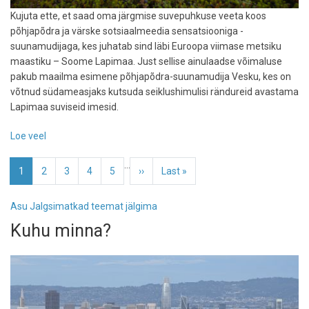
Kujuta ette, et saad oma järgmise suvepuhkuse veeta koos
põhjapõdra ja värske sotsiaalmeedia sensatsiooniga -
suunamudijaga, kes juhatab sind läbi Euroopa viimase metsiku
maastiku – Soome Lapimaa. Just sellise ainulaadse võimaluse
pakub maailma esimene põhjapõdra-suunamudija Vesku, kes on
võtnud südameasjaks kutsuda seiklushimulisi rändureid avastama
Lapimaa suviseid imesid.
Loe veel
-
PILDID:
Pagination
…
Maailma
Eesolev
1
Page
2
Page
3
Page
4
Page
5
Järgmine
››
Viimane
Last »
esimene
leht
leht
leht
põhjapõdrast
Asu Jalgsimatkad teemat jälgima
suunamudija
Kuhu minna?
pakub
tasuta
suveretki
Soome
saamide
juurde