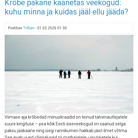
Krõbe pakane kaanetas veekogud:
Euroopa
kuhu minna ja kuidas jääl ellu jääda?
linnad,
kus
turistil
Postitas
Trillian
-
01.02.2026 01:30
on
vaja
kõige
vähem
jalutada
Viimase aja krõbedad miinuskraadid on teinud talvenautlejatele
suure kingituse – pea kõik Eesti siseveekogud on saanud selga
paksu jääkaane ning isegi rannikumeri hakkab jäist ilmet võtma.
See avab uued võimalused nii matkajatele, uisutajatele kui