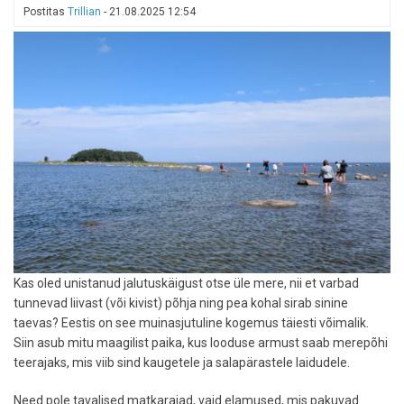
Postitas
Trillian
-
21.08.2025 12:54
on
sügisel
paremad
kui
suvel
Kas oled unistanud jalutuskäigust otse üle mere, nii et varbad
tunnevad liivast (või kivist) põhja ning pea kohal sirab sinine
taevas? Eestis on see muinasjutuline kogemus täiesti võimalik.
Siin asub mitu maagilist paika, kus looduse armust saab merepõhi
teerajaks, mis viib sind kaugetele ja salapärastele laidudele.
Need pole tavalised matkarajad, vaid elamused, mis pakuvad