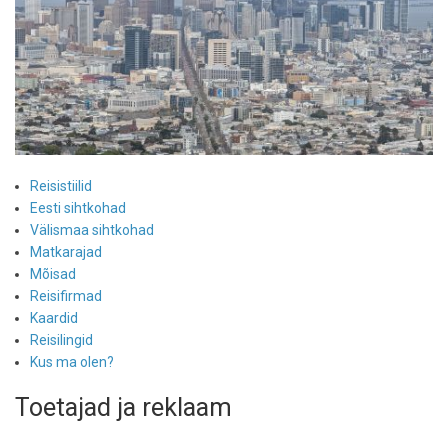
Reisistiilid
Eesti sihtkohad
Välismaa sihtkohad
Matkarajad
Mõisad
Reisifirmad
Kaardid
Reisilingid
Kus ma olen?
Toetajad ja reklaam