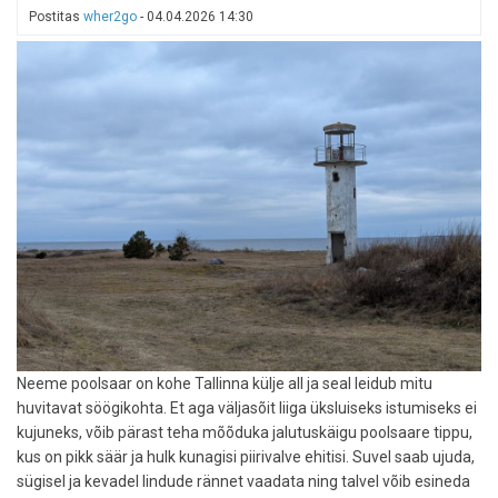
kilomeetrine
Postitas
wher2go
-
04.04.2026 14:30
põnev
loodusrada
Neeme poolsaar on kohe Tallinna külje all ja seal leidub mitu
huvitavat söögikohta. Et aga väljasõit liiga üksluiseks istumiseks ei
kujuneks, võib pärast teha mõõduka jalutuskäigu poolsaare tippu,
kus on pikk säär ja hulk kunagisi piirivalve ehitisi. Suvel saab ujuda,
sügisel ja kevadel lindude rännet vaadata ning talvel võib esineda