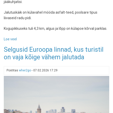
jääkuhjatisi.
Jalutuskäik on külavahel mööda asfalt-teed, poolsare tipus
liivaseid radu pidi.
Kogupikkuseks tuli 4,3 km, algus ja lõpp on külapoe kõrval parklas.
Loe veel
-
Pärast
Selgusid Euroopa linnad, kus turistil
või
on vaja kõige vähem jalutada
enne
restorane
Neeme
Postitas
wher2go
-
07.02.2026 17:29
tipus