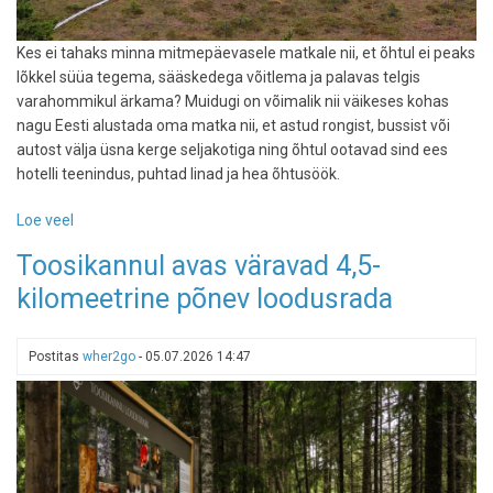
Kes ei tahaks minna mitmepäevasele matkale nii, et õhtul ei peaks
lõkkel süüa tegema, sääskedega võitlema ja palavas telgis
varahommikul ärkama? Muidugi on võimalik nii väikeses kohas
nagu Eesti alustada oma matka nii, et astud rongist, bussist või
autost välja üsna kerge seljakotiga ning õhtul ootavad sind ees
hotelli teenindus, puhtad linad ja hea õhtusöök.
Loe veel
-
Seljakotiga
Toosikannul avas väravad 4,5-
tsivilisatsiooni
kilomeetrine põnev loodusrada
piiril:
3
mitmepäevast
Postitas
wher2go
-
05.07.2026 14:47
matka,
mis
lõppevad
pehmes
voodis