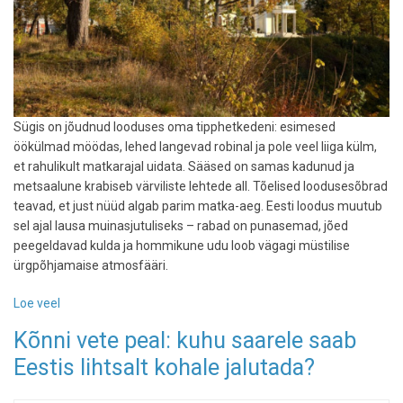
Sügis on jõudnud looduses oma tipphetkedeni: esimesed
öökülmad möödas, lehed langevad robinal ja pole veel liiga külm,
et rahulikult matkarajal uidata. Sääsed on samas kadunud ja
metsaalune krabiseb värviliste lehtede all. Tõelised loodusesõbrad
teavad, et just nüüd algab parim matka-aeg. Eesti loodus muutub
sel ajal lausa muinasjutuliseks – rabad on punasemad, jõed
peegeldavad kulda ja hommikune udu loob vägagi müstilise
ürgpõhjamaise atmosfääri.
Loe veel
-
Kuldne
Kõnni vete peal: kuhu saarele saab
TOP
Eestis lihtsalt kohale jalutada?
5:
matkarajad,
mis