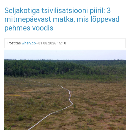
Meremõisa
Seljakotiga tsivilisatsiooni piiril: 3
telkimisalal
mitmepäevast matka, mis lõppevad
kehtib
uus
pehmes voodis
parkimiskord
Postitas
wher2go
-
01.08.2026 15:10