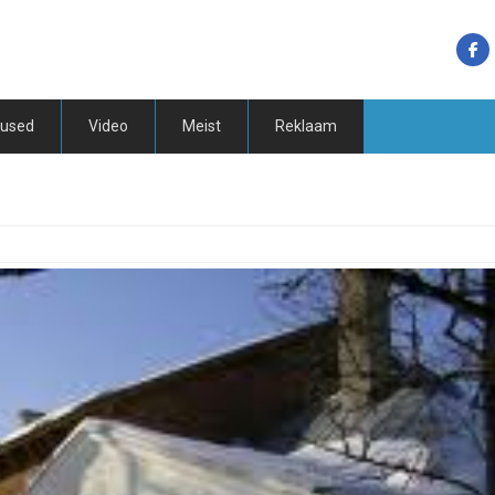
tused
Video
Meist
Reklaam