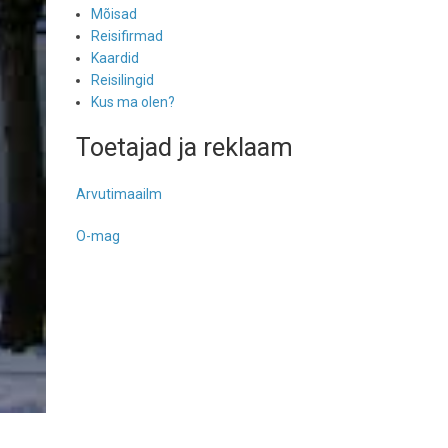
Mõisad
Reisifirmad
Kaardid
Reisilingid
Kus ma olen?
Toetajad ja reklaam
Arvutimaailm
O-mag