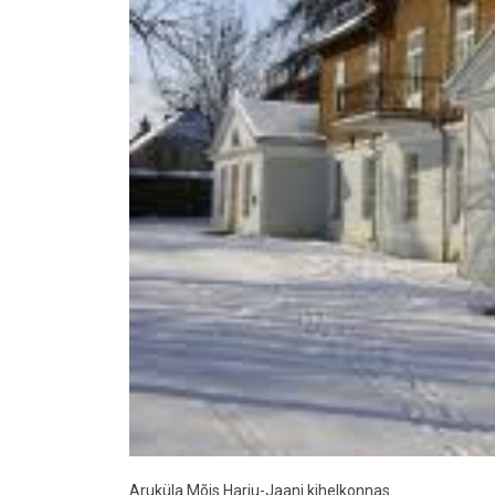
Aruküla Mõis Harju-Jaani kihelkonnas.