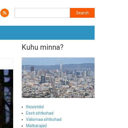
Search
Search
Kuhu minna?
Reisistiilid
Eesti sihtkohad
Välismaa sihtkohad
Matkarajad