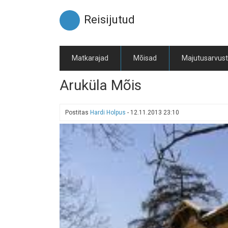
Liigu
edasi
Reisijutud
põhisisu
juurde
Matkarajad
Mõisad
Majutusarvus
Aruküla Mõis
Postitas
Hardi Holpus
-
12.11.2013 23:10