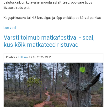
Jalutuskäik on külavahel mööda asfalt-teed, poolsare tipus
liivaseid radu pidi.
Kogupikkuseks tuli 4,3 km, algus ja lõpp on külapoe kõrval parklas.
Loe veel
-
Pärast
Varsti toimub matkafestival - seal,
või
kus kõik matkateed ristuvad
enne
restorane
Neeme
Postitas
Trillian
-
22.05.2025 23:21
tipus