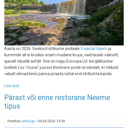
Aasta on 2026. Seekord sõtkume pedaale
9 aastat hiljem
ja
kummide all ei krudise enam mudane kruus, vaid laulab vaikselt,
igavalt täiuslik asfalt. See on nagu Euroopa Liit: kergliiklustee
lookleb Loo "muna" juurest Kostivere poole nii siledalt, et võiksid
vabalt silmad kinni panna ja lasta rattal end sihtkohta kanda.
Loe veel
-
Jägala
Pärast või enne restorane Neeme
joani
tipus
ja
tagasi
rattaga
Postitas
wher2go
-
04.04.2026 14:30
mööda