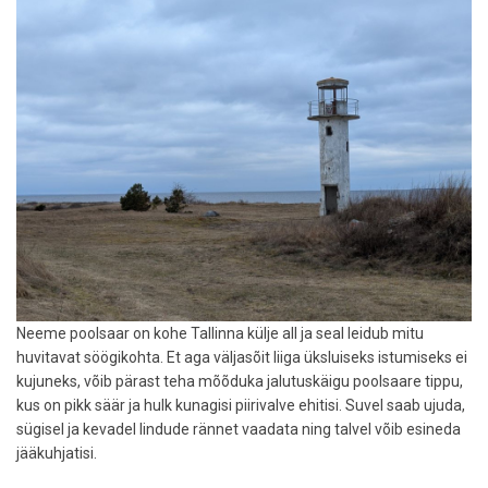
asfalti
Neeme poolsaar on kohe Tallinna külje all ja seal leidub mitu
huvitavat söögikohta. Et aga väljasõit liiga üksluiseks istumiseks ei
kujuneks, võib pärast teha mõõduka jalutuskäigu poolsaare tippu,
kus on pikk säär ja hulk kunagisi piirivalve ehitisi. Suvel saab ujuda,
sügisel ja kevadel lindude rännet vaadata ning talvel võib esineda
jääkuhjatisi.