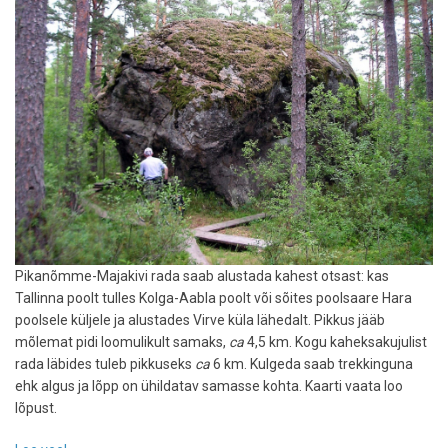
Pikanõmme-Majakivi rada saab alustada kahest otsast: kas
Tallinna poolt tulles Kolga-Aabla poolt või sõites poolsaare Hara
poolsele küljele ja alustades Virve küla lähedalt. Pikkus jääb
mõlemat pidi loomulikult samaks,
ca
4,5 km. Kogu kaheksakujulist
rada läbides tuleb pikkuseks
ca
6 km. Kulgeda saab trekkinguna
ehk algus ja lõpp on ühildatav samasse kohta. Kaarti vaata loo
lõpust.