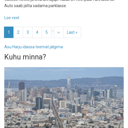
Auto saab jätta sadama parklasse.
Loe veel
-
Kaberneeme-
Pagination
…
Ihasalu:
Eesolev
1
Page
2
Page
3
Page
4
Page
5
Järgmine
››
Viimane
Last »
balansseerimine
leht
leht
leht
kallasrajal
Asu Harju idaosa teemat jälgima
Kuhu minna?