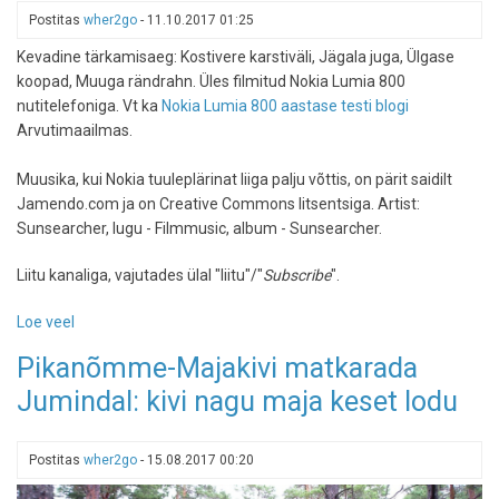
2012
Postitas
wher2go
-
11.10.2017 01:25
Kevadine tärkamisaeg: Kostivere karstiväli, Jägala juga, Ülgase
koopad, Muuga rändrahn. Üles filmitud Nokia Lumia 800
nutitelefoniga. Vt ka
Nokia Lumia 800 aastase testi blogi
Arvutimaailmas.
Muusika, kui Nokia tuuleplärinat liiga palju võttis, on pärit saidilt
Jamendo.com ja on Creative Commons litsentsiga. Artist:
Sunsearcher, lugu - Filmmusic, album - Sunsearcher.
Liitu kanaliga, vajutades ülal "liitu"/"
Subscribe
".
Loe veel
-
Kostivere-
Pikanõmme-Majakivi matkarada
Muuga,
Jumindal: kivi nagu maja keset lodu
filmitud
Nokia
Lumia
Postitas
wher2go
-
15.08.2017 00:20
800
nutitelefoniga