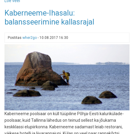
Loe veel
-
Pikanõmme-
Kaberneeme-Ihasalu:
Majakivi
balansseerimine kallasrajal
matkarada
Jumindal:
kivi
Postitas
wher2go
-
10.08.2017 16:30
nagu
maja
keset
lodu
Kaberneeme poolsaar on küll tüüpiline Põhja-Eesti kalurikülade-
poolsaar, kuid Tallinna lähedus on teinud sellest ka jõukama
keskklassi elupiirkonna. Kaberneeme sadamast leiab restorani,
väikese hotelli ja liivarannajupi. Külas on veel paar rannakõrtsi.