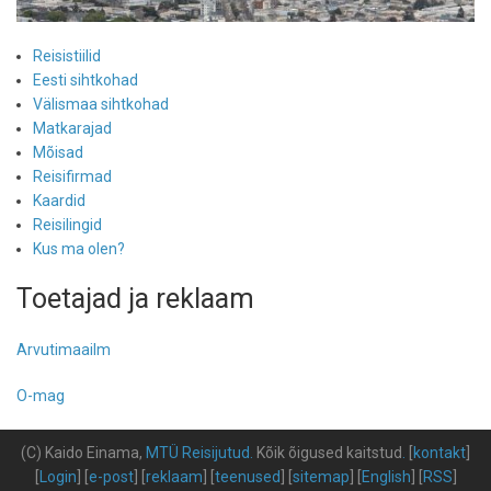
Reisistiilid
Eesti sihtkohad
Välismaa sihtkohad
Matkarajad
Mõisad
Reisifirmad
Kaardid
Reisilingid
Kus ma olen?
Toetajad ja reklaam
Arvutimaailm
O-mag
(C) Kaido Einama,
MTÜ Reisijutud
.
Kõik õigused kaitstud
.
[
kontakt
]
[
Login
] [
e-post
] [
reklaam
] [
teenused
] [
sitemap
] [
English
] [
RSS
]