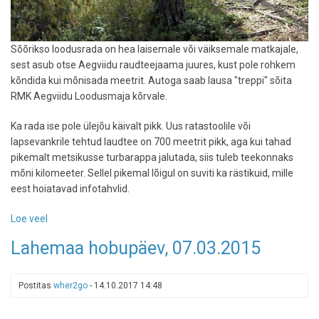
Sõõrikso loodusrada on hea laisemale või väiksemale matkajale,
sest asub otse Aegviidu raudteejaama juures, kust pole rohkem
kõndida kui mõnisada meetrit. Autoga saab lausa "treppi" sõita
RMK Aegviidu Loodusmaja kõrvale.
Ka rada ise pole ülejõu käivalt pikk. Uus ratastoolile või
lapsevankrile tehtud laudtee on 700 meetrit pikk, aga kui tahad
pikemalt metsikusse turbarappa jalutada, siis tuleb teekonnaks
mõni kilomeeter. Sellel pikemal lõigul on suviti ka rästikuid, mille
eest hoiatavad infotahvlid.
Loe veel
-
Sõõriksoo
Lahemaa hobupäev, 07.03.2015
matkarada
-
jalutuskäik
Postitas
wher2go
-
14.10.2017 14:48
madude
vahel