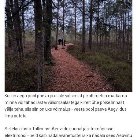
matkateed
ristuvad
Kui on aega pool päeva ja ei ole viitsimist pikalt metsa matkama
minna või tahad laste/välismaalastega kiirelt ühe põike linnast
välja teha, siis siin on üks võimalus - veeta pool päeva Aegviidus
ilma autota.
Selleks alusta Tallinnast Aegviidu suunal ja istu mõnesse
elektrirongi - neid käib nädalavahetustel ja ka nädala sees Aegviitu