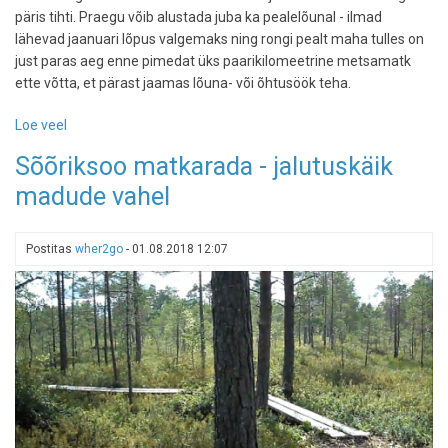
päris tihti. Praegu võib alustada juba ka pealelõunal - ilmad
lähevad jaanuari lõpus valgemaks ning rongi pealt maha tulles on
just paras aeg enne pimedat üks paarikilomeetrine metsamatk
ette võtta, et pärast jaamas lõuna- või õhtusöök teha.
Loe veel
-
Lühike
Sõõriksoo matkarada - jalutuskäik
väljasõit:
madude vahel
kuidas
sisustada
pool
Postitas
wher2go
-
01.08.2018 12:07
päeva
Aegviidus