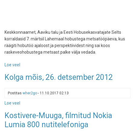
Keskkonnaamet, Aaviku talu ja Eesti Hobusekasvatajate Selts
korraldasid 7. märtsil Lahemaal hobustega metsatööpäeva, kus
räägiti hobutöö ajaloost ja perspektiividest ning sai koos
raskeveohobustega metsast palke välja vedada.
Loe veel
-
Lahemaa
Kolga mõis, 26. detsember 2012
hobupäev,
07.03.2015
Postitas
wher2go
-
11.10.2017 02:13
Loe veel
-
Kolga
Kostivere-Muuga, filmitud Nokia
mõis,
Lumia 800 nutitelefoniga
26.
detsember