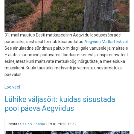
31. mail muutub Eesti matkapealinn Aegviidu loodusesõprade
paradiisiks, sest seal toimub kauaoodatud
Aegviidu Matkafestival
.
See ainulaadne sündmus pakub midagi igale vanusele ja maitsele
– alates südameid paitavatest loodusretkedest ja inspireerivatest
esinejatest kuni maitsvate metsaköögi hõrgutiste ja meeleoluka
muusikani. Kuula taustaks metsvinti ja valmistu unustamatuks
päevaks!
Loe veel
-
Varsti
Lühike väljasõit: kuidas sisustada
toimub
pool päeva Aegviidus
matkafestival
-
seal,
Postitas
Kaido Einama
-
19.01.2020 16:59
kus
kõik