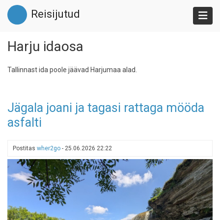
Liigu
Reisijutud
edasi
põhisisu
juurde
Harju idaosa
Tallinnast ida poole jäävad Harjumaa alad.
Jägala joani ja tagasi rattaga mööda
asfalti
Postitas
wher2go
-
25.06.2026 22:22