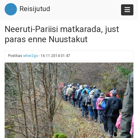
Liigu
Reisijutud
edasi
põhisisu
juurde
Neeruti-Pariisi matkarada, just
paras enne Nuustakut
Postitas
wher2go
-
16.11.2014 01:47