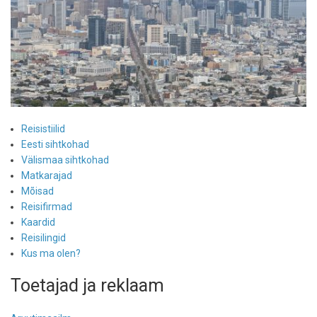
Reisistiilid
Eesti sihtkohad
Välismaa sihtkohad
Matkarajad
Mõisad
Reisifirmad
Kaardid
Reisilingid
Kus ma olen?
Toetajad ja reklaam