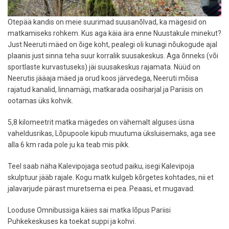
Otepää kandis on meie suurimad suusanõlvad, ka mägesid on
matkamiseks rohkem. Kus aga käia ära enne Nuustakule minekut?
Just Neeruti mäed on õige koht, pealegi oli kunagi nõukogude ajal
plaanis just sinna teha suur korralik suusakeskus. Aga õnneks (või
sportlaste kurvastuseks) jäi suusakeskus rajamata. Nüüd on
Neerutis jääaja mäed ja orud koos järvedega, Neeruti mõisa
rajatud kanalid, linnamägi, matkarada oosiharjal ja Pariisis on
ootamas üks kohvik.
5,8 kilomeetrit matka mägedes on vähemalt alguses üsna
vaheldusrikas, Lõpupoole kipub muutuma üksluisemaks, aga see
alla 6 km rada pole ju ka teab mis pikk.
Teel saab näha Kalevipojaga seotud paiku, isegi Kalevipoja
skulptuur jääb rajale. Kogu matk kulgeb kõrgetes kohtades, nii et
jalavarjude pärast muretsema ei pea. Peaasi, et mugavad.
Looduse Omnibussiga käies sai matka lõpus Pariisi
Puhkekeskuses ka toekat suppi ja kohvi.